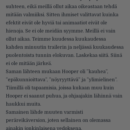
suhteen, eikä meillä ollut aikaa oikeastaan tehdä
mitään valmiiksi. Sitten ihmiset valittavat kuinka
efektit eivät ole hyviä tai animaatiot eivät ole
hienoja. Se ei ole meidän syymme. Meillä ei vain
ollut aikaa. Teimme kuudessa kuukaudessa
kahden minuutin trailerin ja neljässä kuukaudessa
puolentoista tunnin elokuvan. Laskekaa siitä. Siinä
ei ole mitään järkeä.
Saman lähteen mukaan Hooper oli ”kauhea”,
”epäkunnioittava”, ”nöyryyttävä” ja ”ylimielinen”.
Tiimillä oli tapaamisia, joissa kukaan muu kuin
Hooper ei saanut puhua, ja ohjaajakin lähinnä vain
haukkui muita.
Samainen lähde muuten varmisti
peräreikäversion, joten sellainen on olemassa
ainakin jonkinlaisena vedoksena.