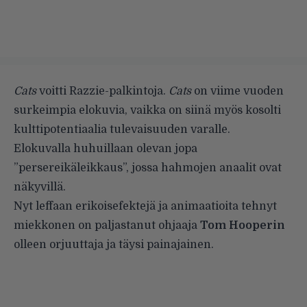
Cats
voitti Razzie-palkintoja.
Cats
on viime vuoden
surkeimpia elokuvia, vaikka on siinä myös kosolti
kulttipotentiaalia tulevaisuuden varalle.
Elokuvalla huhuillaan olevan jopa
”persereikäleikkaus”, jossa hahmojen anaalit ovat
näkyvillä.
Nyt leffaan erikoisefektejä ja animaatioita tehnyt
miekkonen on paljastanut ohjaaja
Tom Hooperin
olleen orjuuttaja ja täysi painajainen.