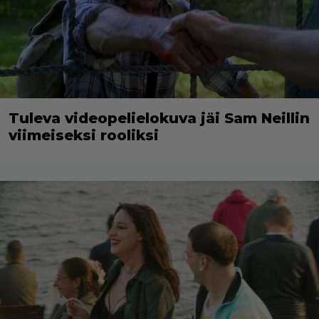
Tuleva videopelielokuva jäi Sam Neillin
viimeiseksi rooliksi