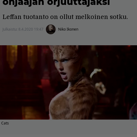
ohjaajan orjuuttajaksi
Leffan tuotanto on ollut melkoinen sotku.
Julkaistu:
8.4.2020 19:47
Niko Ikonen
Cats