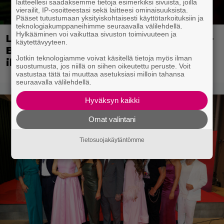
laitteellesi saadaksemme tietoja esimerkiksi sivuista, joilla
vierailit, IP-osoitteestasi sekä laitteesi ominaisuuksista.
Pääset tutustumaan yksityiskohtaisesti käyttötarkoituksiin ja
teknologiakumppaneihimme seuraavalla välilehdellä.
Hylkääminen voi vaikuttaa sivuston toimivuuteen ja
Lavakomiikkaa ja parisuhdedraamaa –
käytettävyyteen.
Bradley Cooper tarkkailee
Jotkin teknologiamme voivat käsitellä tietoja myös ilman
ihmmissuhteita empaattisesti
suostumusta, jos niillä on siihen oikeutettu peruste. Voit
vastustaa tätä tai muuttaa asetuksiasi milloin tahansa
seuraavalla välilehdellä.
Hyväksyn kaikki
Omat valintani
Tietosuojakäytäntömme