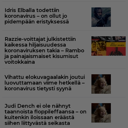
Idris Elballa todettiin
koronavirus – on ollut jo
pidempään eristyksessä
Razzie-voittajat julkistettiin
kaikessa hiljaisuudessa
koronaviruksen takia – Rambo
ja painajaismaiset kisumisut
voitokkaina
Vihattu elokuvagaalakin joutui
luovuttamaan viime hetkellä –
koronavirus tietysti syynä
Judi Dench ei ole nähnyt
taannoista floppileffaansa – on
kuitenkin iloissaan eräästä
siihen liittyvästä seikasta