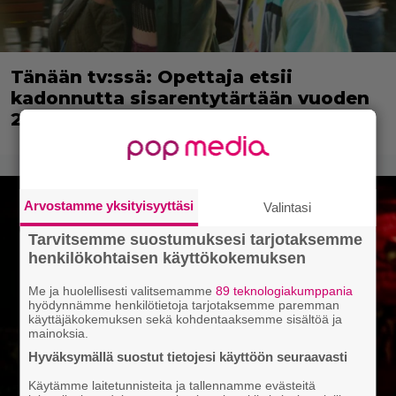
Tänään tv:ssä: Opettaja etsii
kadonnutta sisarentytärtään vuoden
2024 laatuleffassa
Arvostamme yksityisyyttäsi
Valintasi
Tarvitsemme suostumuksesi tarjotaksemme
henkilökohtaisen käyttökokemuksen
Me ja huolellisesti valitsemamme
89 teknologiakumppania
hyödynnämme henkilötietoja tarjotaksemme paremman
käyttäjäkokemuksen sekä kohdentaaksemme sisältöä ja
mainoksia.
Hyväksymällä suostut tietojesi käyttöön seuraavasti
Käytämme laitetunnisteita ja tallennamme evästeitä