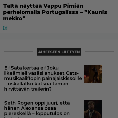
Tältä näyttää Vappu Pimiän
perhelomalla Portugalissa – ”Kaunis
mekko”
AIHEESEEN LIITTYEN
Ei! Sata kertaa ei! Joku
ilkeämieli väsäsi anukset Cats-
musikaaliflopin painajaiskissoille
– uskallatko katsoa tämän
hirvittävän trailerin?
Seth Rogen oppi juuri, että
hänen Alexansa osaa
piereskellä – lopputulos on