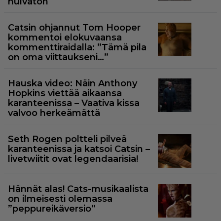
hulvaton
Catsin ohjannut Tom Hooper
kommentoi elokuvaansa
kommenttiraidalla: ”Tämä pila
on oma viittaukseni…”
Hauska video: Näin Anthony
Hopkins viettää aikaansa
karanteenissa – Vaativa kissa
valvoo herkeämättä
Seth Rogen poltteli pilveä
karanteenissa ja katsoi Catsin –
livetwiitit ovat legendaarisia!
Hännät alas! Cats-musikaalista
on ilmeisesti olemassa
”peppureikäversio”