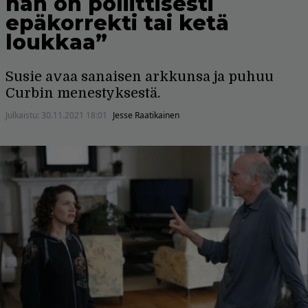
hän on poliittisesti
epäkorrekti tai ketä
loukkaa”
Susie avaa sanaisen arkkunsa ja puhuu
Curbin menestyksestä.
Julkaistu:
30.11.2021 18:01
Jesse Raatikainen