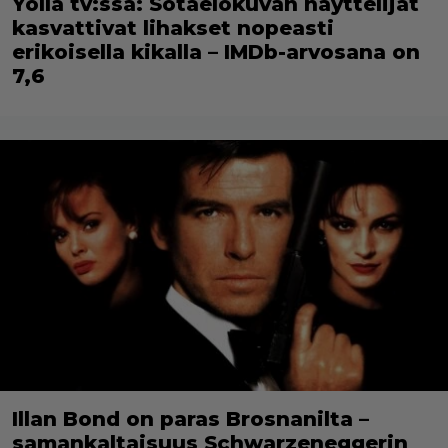
Yöllä tv:ssä: Sotaelokuvan näyttelijät
kasvattivat lihakset nopeasti
erikoisella kikalla – IMDb-arvosana on
7,6
Illan Bond on paras Brosnanilta –
samankaltaisuus Schwarzeneggerin