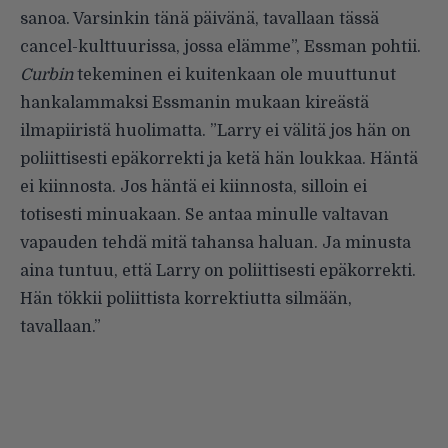
sanoa. Varsinkin tänä päivänä, tavallaan tässä
cancel-kulttuurissa, jossa elämme”, Essman pohtii.
Curbin
tekeminen ei kuitenkaan ole muuttunut
hankalammaksi Essmanin mukaan kireästä
ilmapiiristä huolimatta. ”Larry ei välitä jos hän on
poliittisesti epäkorrekti ja ketä hän loukkaa. Häntä
ei kiinnosta. Jos häntä ei kiinnosta, silloin ei
totisesti minuakaan. Se antaa minulle valtavan
vapauden tehdä mitä tahansa haluan. Ja minusta
aina tuntuu, että Larry on poliittisesti epäkorrekti.
Hän tökkii poliittista korrektiutta silmään,
tavallaan.”