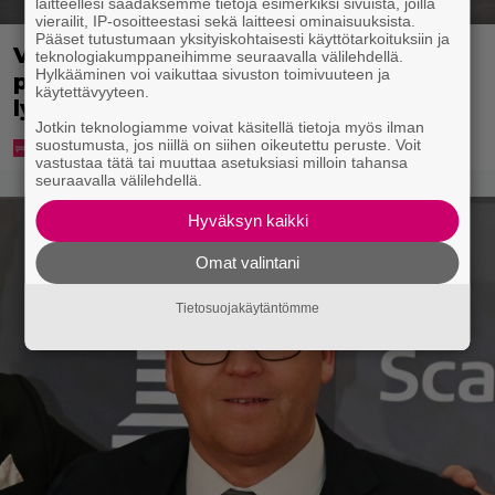
laitteellesi saadaksemme tietoja esimerkiksi sivuista, joilla
vierailit, IP-osoitteestasi sekä laitteesi ominaisuuksista.
Pääset tutustumaan yksityiskohtaisesti käyttötarkoituksiin ja
Virkavalta takaa-ajoi skoottereita –
teknologiakumppaneihimme seuraavalla välilehdellä.
Hylkääminen voi vaikuttaa sivuston toimivuuteen ja
poliisimoottoripyörä teki paosta
käytettävyyteen.
lyhyen
Jotkin teknologiamme voivat käsitellä tietoja myös ilman
suostumusta, jos niillä on siihen oikeutettu peruste. Voit
vastustaa tätä tai muuttaa asetuksiasi milloin tahansa
seuraavalla välilehdellä.
Hyväksyn kaikki
Omat valintani
Tietosuojakäytäntömme