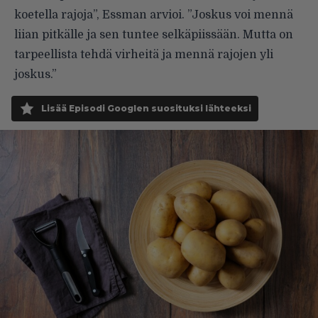
koetella rajoja”, Essman arvioi. ”Joskus voi mennä
liian pitkälle ja sen tuntee selkäpiissään. Mutta on
tarpeellista tehdä virheitä ja mennä rajojen yli
joskus.”
Lisää Episodi Googlen suosituksi lähteeksi