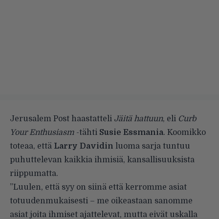
Jerusalem Post
haastatteli
Jäitä hattuun
, eli
Curb
Your Enthusiasm
-tähti
Susie Essmania
. Koomikko
toteaa, että
Larry Davidin
luoma sarja tuntuu
puhuttelevan kaikkia ihmisiä, kansallisuuksista
riippumatta.
”Luulen, että syy on siinä että kerromme asiat
totuudenmukaisesti – me oikeastaan sanomme
asiat joita ihmiset ajattelevat, mutta eivät uskalla