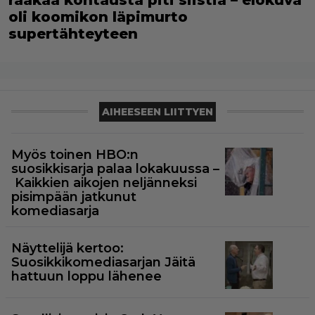
raakaa kohtausta piti siistiä – elokuva
oli koomikon läpimurto
supertähteyteen
AIHEESEEN LIITTYEN
Myös toinen HBO:n
suosikkisarja palaa lokakuussa –
Kaikkien aikojen neljänneksi
pisimpään jatkunut
komediasarja
Näyttelijä kertoo:
Suosikkikomediasarjan Jäitä
hattuun loppu lähenee