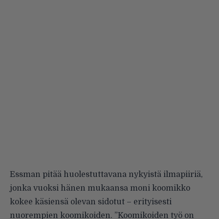
Essman pitää huolestuttavana nykyistä ilmapiiriä,
jonka vuoksi hänen mukaansa moni koomikko
kokee käsiensä olevan sidotut – erityisesti
nuorempien koomikoiden. ”Koomikoiden työ on