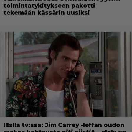
toimintatykitykseen pakotti
tekemään kässärin uusiksi
Illalla tv:ssä: Jim Carrey -leffan oudon