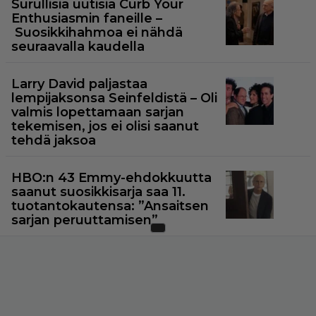
Surullisia uutisia Curb Your
Enthusiasmin faneille –
Suosikkihahmoa ei nähdä
seuraavalla kaudella
Larry David paljastaa
lempijaksonsa Seinfeldistä – Oli
valmis lopettamaan sarjan
tekemisen, jos ei olisi saanut
tehdä jaksoa
HBO:n 43 Emmy-ehdokkuutta
saanut suosikkisarja saa 11.
tuotantokautensa: ”Ansaitsen
sarjan peruuttamisen”