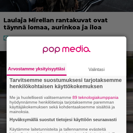
Laulaja Mirellan rantakuvat ovat
täynnä lomaa, aurinkoa ja iloa
Arvostamme yksityisyyttäsi
Valintasi
Tarvitsemme suostumuksesi tarjotaksemme
henkilökohtaisen käyttökokemuksen
Me ja huolellisesti valitsemamme
89 teknologiakumppania
hyödynnämme henkilötietoja tarjotaksemme paremman
käyttäjäkokemuksen sekä kohdentaaksemme sisältöä ja
mainoksia.
Hyväksymällä suostut tietojesi käyttöön seuraavasti
Käytämme laitetunnisteita ja tallennamme evästeitä