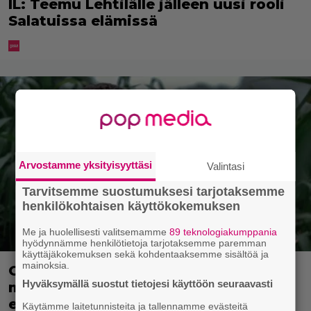
IL: Teemu Lehtilälle jälleen uusi rooli
Salatuissa elämissä
Arvostamme yksityisyyttäsi
Valintasi
Tarvitsemme suostumuksesi tarjotaksemme
henkilökohtaisen käyttökokemuksen
Me ja huolellisesti valitsemamme
89 teknologiakumppania
hyödynnämme henkilötietoja tarjotaksemme paremman
käyttäjäkokemuksen sekä kohdentaaksemme sisältöä ja
mainoksia.
Ohjaaja lähti kalppimaan 870
Hyväksymällä suostut tietojesi käyttöön seuraavasti
miljoonaa dollaria tuottaneen
elokuvan jatko-osasta
Käytämme laitetunnisteita ja tallennamme evästeitä