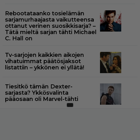
Rebootataanko tosielämän
sarjamurhaajasta vaikutteensa
ottanut verinen suosikkisarja? –
Tätä mieltä sarjan tähti Michael
C. Hall on
Tv-sarjojen kaikkien aikojen
vihatuimmat päätösjaksot
listattiin – ykkönen ei yllätä!
Tiesitkö tämän Dexter-
sarjasta? Ykkösvalinta
pääosaan oli Marvel-tähti