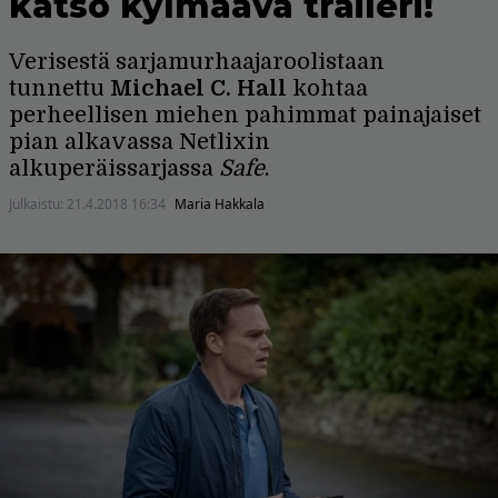
katso kylmäävä traileri!
Verisestä sarjamurhaajaroolistaan
tunnettu
Michael C. Hall
kohtaa
perheellisen miehen pahimmat painajaiset
pian alkavassa Netlixin
alkuperäissarjassa
Safe
.
Julkaistu:
21.4.2018 16:34
Maria Hakkala