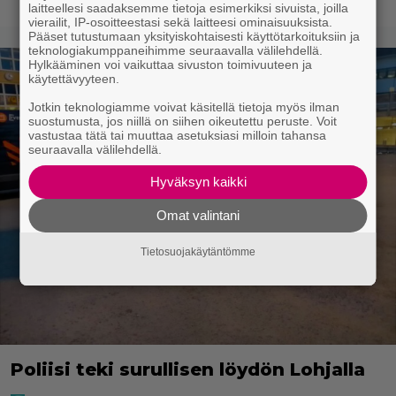
laitteellesi saadaksemme tietoja esimerkiksi sivuista, joilla
vierailit, IP-osoitteestasi sekä laitteesi ominaisuuksista.
Pääset tutustumaan yksityiskohtaisesti käyttötarkoituksiin ja
teknologiakumppaneihimme seuraavalla välilehdellä.
Hylkääminen voi vaikuttaa sivuston toimivuuteen ja
käytettävyyteen.
Jotkin teknologiamme voivat käsitellä tietoja myös ilman
suostumusta, jos niillä on siihen oikeutettu peruste. Voit
vastustaa tätä tai muuttaa asetuksiasi milloin tahansa
seuraavalla välilehdellä.
Hyväksyn kaikki
Omat valintani
Tietosuojakäytäntömme
Poliisi teki surullisen löydön Lohjalla