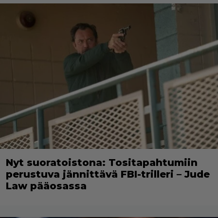
Nyt suoratoistona: Tositapahtumiin
perustuva jännittävä FBI-trilleri – Jude
Law pääosassa