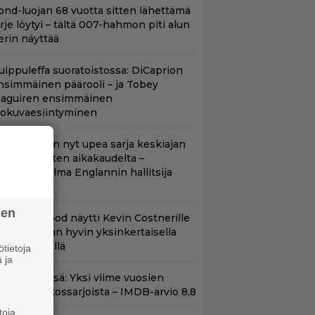
ond-luojan 68 vuotta sitten lähettämä
irje löytyi – tältä 007-hahmon piti alun
erin näyttää
uippuleffa suoratoistossa: DiCaprion
nsimmäinen päärooli – ja Tobey
aguiren ensimmäinen
lokuvaesiintyminen
etflixissä on nyt upea sarja keskiajan
uninkaallisten aikakaudelta –
eskiössä julma Englannin hallitsija
enrik VIII
sen
lint Eastwood näytti Kevin Costnerille
aapin paikan hyvin yksinkertaisella
oimenpiteellä
tietoja
 ja
t Netflixissä: Yksi viime vuosien
arhaista rikossarjoista – IMDB-arvio 8,8
toja