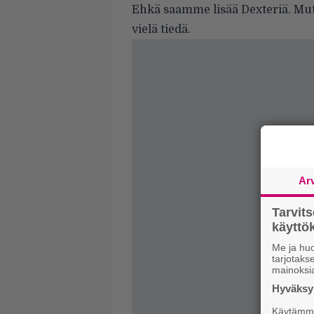
Ehkä saamme lisää Dexteriä. Mu
vielä tiedä.
Ar
Tarvit
käytt
Me ja huo
tarjotak
mainoksi
Hyväksym
Käytämme 