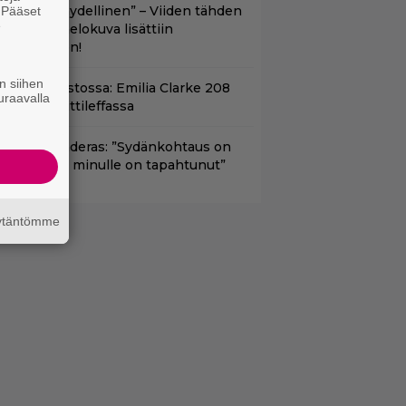
Lajissaan täydellinen” – Viiden tähden
. Pääset
e
cifitoimintaelokuva lisättiin
uoratoistoon!
n siihen
yt suoratoistossa: Emilia Clarke 208
uraavalla
iljoonan hittileffassa
ntonio Banderas: ”Sydänkohtaus on
arasta mitä minulle on tapahtunut”
äytäntömme