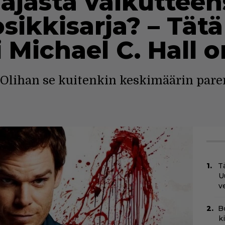
ajasta vaikutteen
sikkisarja? – Tätä
i Michael C. Hall o
a. Olihan se kuitenkin keskimäärin par
Tä
U
v
B
k