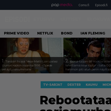
Como.fi
Episodi.fi
ETUSIVU
UUTISET
ELOKUVA
PRIME VIDEO
NETFLIX
BOND
IAN FLEMING
1.
2.
Tänään tv:ssä: Vesa-Matti Loiri palasi
Bond-luojan 68 vuotta sitte
Uunon rooliin vuonna 1998 – Spede
lähettämä kirje löytyi – tältä 00
vetäytyi sivummalle
hahmon piti alun perin näyttää
TV-SARJAT
DEXTER
KAUHU
MICH
Rebootataa