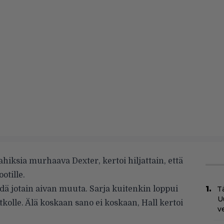
ahiksia murhaava Dexter, kertoi hiljattain, että
otille.
hdä jotain aivan muuta. Sarja kuitenkin loppui
Tä
U
atkolle. Älä koskaan sano ei koskaan, Hall kertoi
v