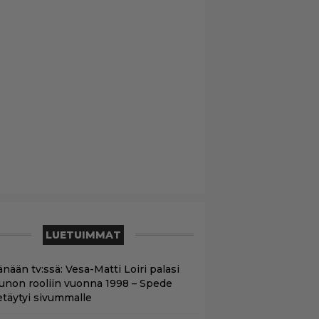
LUETUIMMAT
nään tv:ssä: Vesa-Matti Loiri palasi
unon rooliin vuonna 1998 – Spede
etäytyi sivummalle