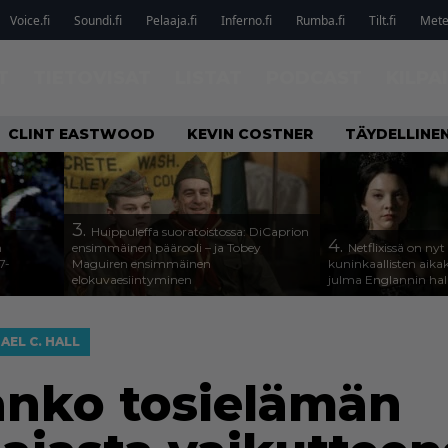
Voice.fi
Soundi.fi
Pelaaja.fi
Inferno.fi
Rumba.fi
Tilt.fi
Metel
T
TIETOVISAT
LISTAT
PODCAST
KILPA
CLINT EASTWOOD
KEVIN COSTNER
TÄYDELLINE
3.
Huippuleffa suoratoistossa: DiCaprion
4.
n
ensimmäinen päärooli – ja Tobey
Netflixissä on nyt
7-
Maguiren ensimmäinen
kuninkaallisten aika
elokuvaesiintyminen
julma Englannin halli
AEL C. HALL
nko tosielämän