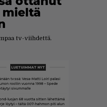
sa ottanut
 mieltä
n
empaa tv-viihdettä.
LUETUIMMAT NYT
nään tv:ssä: Vesa-Matti Loiri palasi
unon rooliin vuonna 1998 – Spede
etäytyi sivummalle
ond-luojan 68 vuotta sitten lähettämä
irje löytyi – tältä 007-hahmon piti alun