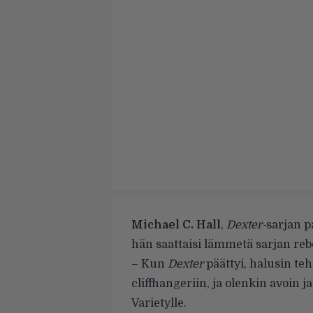
Michael C. Hall
,
Dexter-
sarjan p
hän saattaisi lämmetä sarjan rebo
– Kun
Dexter
päättyi, halusin te
cliffhangeriin, ja olenkin avoin j
Varietylle.