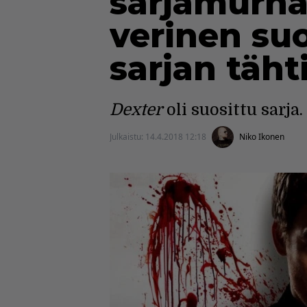
sarjamurha
verinen suo
sarjan täht
Dexter
oli suosittu sarj
Julkaistu:
14.4.2018 12:18
Niko Ikonen