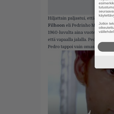
esimerkiks
tutustuma
seuraaval
käytettäv
Hiljattain paljastui, että Dexter
Jotkin te
Filhoon
eli Pedrinho Matadoriin 
oikeutett
välilehdel
1960-luvulta aina vuoteen 2003 
että vapaalla jalalla. Pedro teki
Pedro tappoi vain omasta mielest