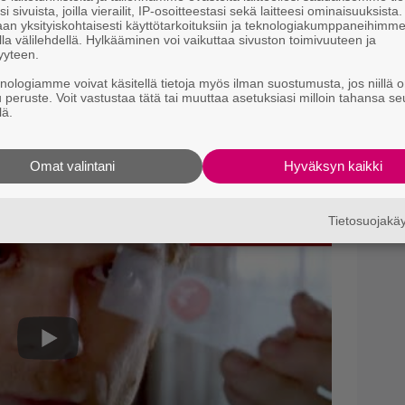
”
i sivuista, joilla vierailit, IP-osoitteestasi sekä laitteesi ominaisuuksista
an yksityiskohtaisesti käyttötarkoituksiin ja teknologiakumppaneihimm
s
la välilehdellä. Hylkääminen voi vaikuttaa sivuston toimivuuteen ja
s
yyteen.
in hahmo perustuu brasilialaiseen
Rodrigues
knologiamme voivat käsitellä tietoja myös ilman suostumusta, jos niillä o
N
(Killer Petey). Pedro tappoi ainakin 71 ihmistä
u peruste. Voit vastustaa tätä tai muuttaa asetuksiasi milloin tahansa se
m
lä.
saakka. Murhat tapahtuivat sekä vankilassa
 ensimmäisen tapponsa 13-vuotiaana.
A
p
ään pahoja ihmisiä, aivan kuten Dexterkin.
Omat valintani
Hyväksyn kaikki
Tietosuojak