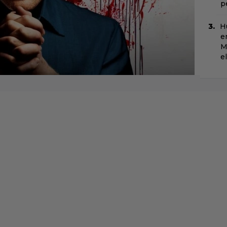
p
H
e
M
e