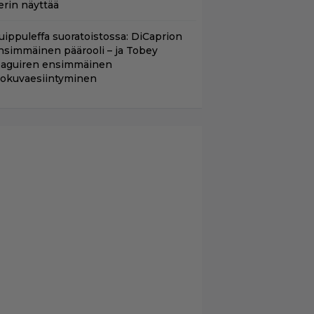
erin näyttää
uippuleffa suoratoistossa: DiCaprion
nsimmäinen päärooli – ja Tobey
aguiren ensimmäinen
lokuvaesiintyminen