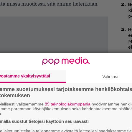
tta missä muodossa, sitä emme tietenkään
B
k
p
H
e
M
e
N
k
k
vostamme yksityisyyttäsi
Valintasi
H
semme suostumuksesi tarjotaksemme henkilökohtai
C
ökokemuksen
k
t
lellisesti valitsemamme
89 teknologiakumppania
hyödynnämme henkilö
semme paremman käyttäjäkokemuksen sekä kohdentaaksemme sisältöä
a.
Ny
ällä suostut tietojesi käyttöön seuraavasti
p
laitetunnisteita ja tallennamme evästeitä laitteellesi saadaksemme tie