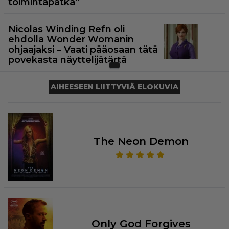
toimintapätkä”
Nicolas Winding Refn oli
ehdolla Wonder Womanin
ohjaajaksi – Vaati pääosaan tätä
povekasta näyttelijätärtä
AIHEESEEN LIITTYVIÄ ELOKUVIA
The Neon Demon
Only God Forgives