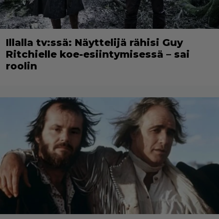
Illalla tv:ssä: Näyttelijä rähisi Guy
Ritchielle koe-esiintymisessä – sai
roolin