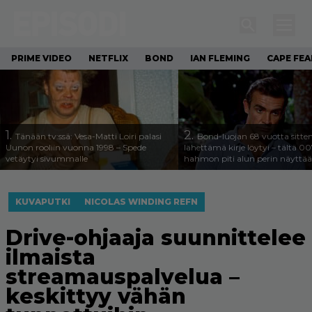
PRIME VIDEO
NETFLIX
BOND
IAN FLEMING
CAPE FEA
1.
2.
Tänään tv:ssä: Vesa-Matti Loiri palasi
Bond-luojan 68 vuotta sitte
Uunon rooliin vuonna 1998 – Spede
lähettämä kirje löytyi – tältä 00
vetäytyi sivummalle
hahmon piti alun perin näyttää
KUVAPUTKI
NICOLAS WINDING REFN
Drive-ohjaaja suunnittelee
ilmaista
streamauspalvelua –
keskittyy vähän