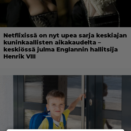
Netflixissä on nyt upea sarja keskiajan
kuninkaallisten aikakaudelta –
keskiössä julma Englannin hallitsija
Henrik VIII