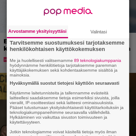
Arvostamme yksityisyyttäsi
Valintasi
Ekaluokkalaisille jaetaan ilmainen
Tarvitsemme suostumuksesi tarjotaksemme
kotiavain – katso, mistä sen voi hakea
henkilökohtaisen käyttökokemuksen
Me ja huolellisesti valitsemamme
89 teknologiakumppania
hyödynnämme henkilötietoja tarjotaksemme paremman
käyttäjäkokemuksen sekä kohdentaaksemme sisältöä ja
mainoksia.
Hyväksymällä suostut tietojesi käyttöön seuraavasti
Käytämme laitetunnisteita ja tallennamme evästeitä
laitteellesi saadaksemme tietoja esimerkiksi sivuista, joilla
vierailit, IP-osoitteestasi sekä laitteesi ominaisuuksista.
Pääset tutustumaan yksityiskohtaisesti käyttötarkoituksiin ja
teknologiakumppaneihimme seuraavalla välilehdellä.
Hylkääminen voi vaikuttaa sivuston toimivuuteen ja
käytettävyyteen.
Jotkin teknologiamme voivat käsitellä tietoja myös ilman