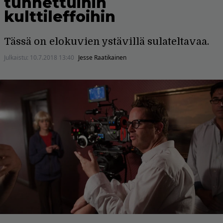
tunnettuihin
kulttileffoihin
Tässä on elokuvien ystävillä sulateltavaa.
Julkaistu:
10.7.2018 13:40
Jesse Raatikainen