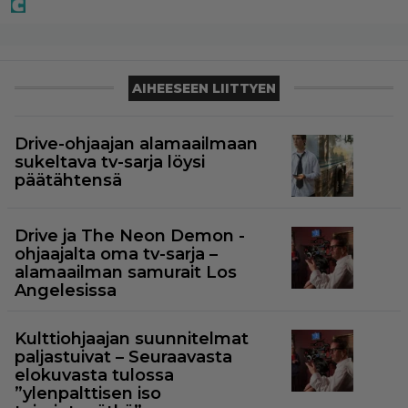
AIHEESEEN LIITTYEN
Drive-ohjaajan alamaailmaan
sukeltava tv-sarja löysi
päätähtensä
Drive ja The Neon Demon -
ohjaajalta oma tv-sarja –
alamaailman samurait Los
Angelesissa
Kulttiohjaajan suunnitelmat
paljastuivat – Seuraavasta
elokuvasta tulossa
”ylenpalttisen iso