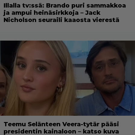
Illalla tv:ssä: Brando puri sammakkoa
ja ampui heinäsirkkoja – Jack
Nicholson seuraili kaaosta vierestä
Teemu Selänteen Veera-tytär pääsi
presidentin kainaloon – katso kuva