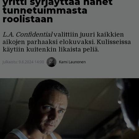
yritti syrjäyttää hänet
tunnetuimmasta
roolistaan
L.A. Confidential
valittiin juuri kaikkien
aikojen parhaaksi elokuvaksi. Kulisseissa
käytiin kuitenkin likaista peliä.
Julkaistu:
9.6.2024 14:00
Kami Launonen