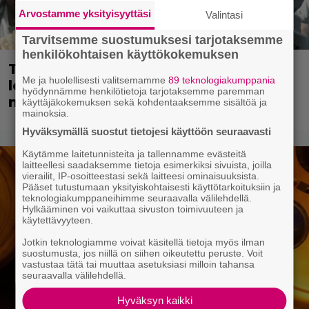
Arvostamme yksityisyyttäsi
Valintasi
Tarvitsemme suostumuksesi tarjotaksemme
henkilökohtaisen käyttökokemuksen
Tänään tv:ssä: Vuoden 1997 Bond-
Me ja huolellisesti valitsemamme
89 teknologiakumppania
leffassa nähdään hämmenttävän
hyödynnämme henkilötietoja tarjotaksemme paremman
nykyaikainen kännykkä
käyttäjäkokemuksen sekä kohdentaaksemme sisältöä ja
mainoksia.
Hyväksymällä suostut tietojesi käyttöön seuraavasti
Käytämme laitetunnisteita ja tallennamme evästeitä
laitteellesi saadaksemme tietoja esimerkiksi sivuista, joilla
vierailit, IP-osoitteestasi sekä laitteesi ominaisuuksista.
Pääset tutustumaan yksityiskohtaisesti käyttötarkoituksiin ja
teknologiakumppaneihimme seuraavalla välilehdellä.
Hylkääminen voi vaikuttaa sivuston toimivuuteen ja
käytettävyyteen.
Jotkin teknologiamme voivat käsitellä tietoja myös ilman
suostumusta, jos niillä on siihen oikeutettu peruste. Voit
vastustaa tätä tai muuttaa asetuksiasi milloin tahansa
seuraavalla välilehdellä.
Hyväksyn kaikki