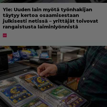
Yle: Uuden lain myötä työnhakijan
täytyy kertoa osaamisestaan
julkisesti netissä – yrittäjät toivovat
rangaistusta laiminlyönnistä