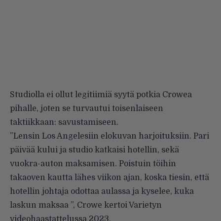
Studiolla ei ollut legitiimiä syytä potkia Crowea
pihalle, joten se turvautui toisenlaiseen
taktiikkaan: savustamiseen.
”Lensin Los Angelesiin elokuvan harjoituksiin. Pari
päivää kului ja studio katkaisi hotellin, sekä
vuokra-auton maksamisen. Poistuin töihin
takaoven kautta lähes viikon ajan, koska tiesin, että
hotellin johtaja odottaa aulassa ja kyselee, kuka
laskun maksaa ”, Crowe kertoi Varietyn
videohaastattelussa 2023.