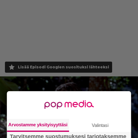
Lisää Episodi Googlen suosituksi lähteeksi
Arvostamme yksityisyyttäsi
Valintasi
Tarvitsemme suostumuksesi tarjotaksemme