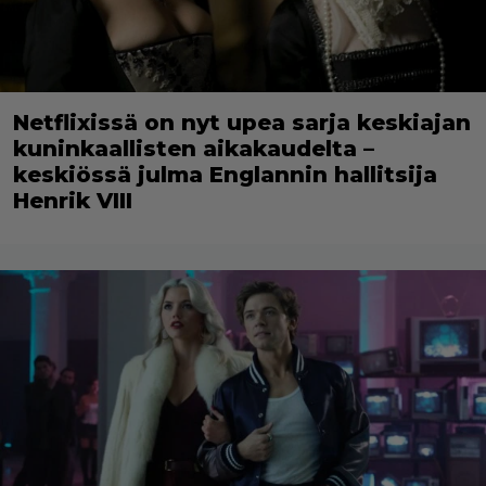
Netflixissä on nyt upea sarja keskiajan
kuninkaallisten aikakaudelta –
keskiössä julma Englannin hallitsija
Henrik VIII