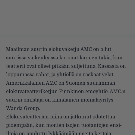
Maailman suurin elokuvaketju AMC on ollut
suurissa vaikeuksissa koronatilanteen takia, kun
teatterit ovat olleet pitkään suljettuna. Kassasta on
loppumassa rahat, ja yhtiöllä on raskaat velat.
Amerikkalainen AMC on Suomen suurimman
elokuvateatteriketjun Finnkinon emoyhtiö. AMC:n
suurin omistaja on kiinalainen monialayritys
Wanda Group.
Elokuvateatterien piina on jatkunut odotettua
pidempään, kun monien isojen tuotantojen ensi-
iltoja on jouduttu lykkäämään useita kertoja.