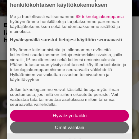
henkilökohtaisen käyttökokemuksen
Me ja huolellisesti valitsemamme
89 teknologiakumppania
hyödynnämme henkilötietoja tarjotaksemme paremman
Bond-luojan 68 vuotta sitten
käyttäjäkokemuksen sekä kohdentaaksemme sisältöä ja
lähettämä kirje löytyi – tältä 007-
mainoksia.
hahmon piti alun perin näyttää
Hyväksymällä suostut tietojesi käyttöön seuraavasti
Käytämme laitetunnisteita ja tallennamme evästeitä
laitteellesi saadaksemme tietoja esimerkiksi sivuista, joilla
vierailit, IP-osoitteestasi sekä laitteesi ominaisuuksista.
Pääset tutustumaan yksityiskohtaisesti käyttötarkoituksiin ja
teknologiakumppaneihimme seuraavalla välilehdellä.
Hylkääminen voi vaikuttaa sivuston toimivuuteen ja
käytettävyyteen.
Jotkin teknologiamme voivat käsitellä tietoja myös ilman
suostumusta, jos niillä on siihen oikeutettu peruste. Voit
vastustaa tätä tai muuttaa asetuksiasi milloin tahansa
seuraavalla välilehdellä.
Hyväksyn kaikki
Omat valintani