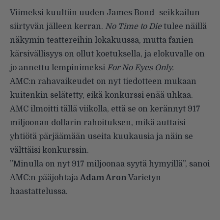
Viimeksi kuultiin uuden James Bond -seikkailun
siirtyvän jälleen kerran.
No Time to Die
tulee näillä
näkymin teattereihin lokakuussa, mutta fanien
kärsivällisyys on ollut koetuksella, ja elokuvalle on
jo annettu lempinimeksi
For No Eyes Only.
AMC:n rahavaikeudet on nyt tiedotteen mukaan
kuitenkin selätetty, eikä konkurssi enää uhkaa.
AMC ilmoitti tällä viikolla, että se on kerännyt 917
miljoonan dollarin rahoituksen, mikä auttaisi
yhtiötä pärjäämään useita kuukausia ja näin se
välttäisi konkurssin.
”Minulla on nyt 917 miljoonaa syytä hymyillä”, sanoi
AMC:n pääjohtaja
Adam Aron
Varietyn
haastattelussa.