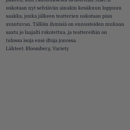
jälkeen, kun rahoituksesta tiedotettiin. AMC:n
uskotaan nyt selviävän ainakin kesäkuun loppuun
saakka, jonka jälkeen teatterien uskotaan pian
avautuvan. Tällöin ihmisiä on ennusteiden mukaan
saatu jo laajalti rokotettua, ja teattereihin on
tulossa isoja ensi-iltoja jonossa.
Lähteet:
Bloomberg
,
Variety