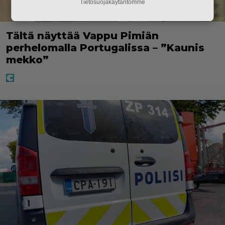
Tietosuojakäytäntömme
Tältä näyttää Vappu Pimiän
perhelomalla Portugalissa – ”Kaunis
mekko”