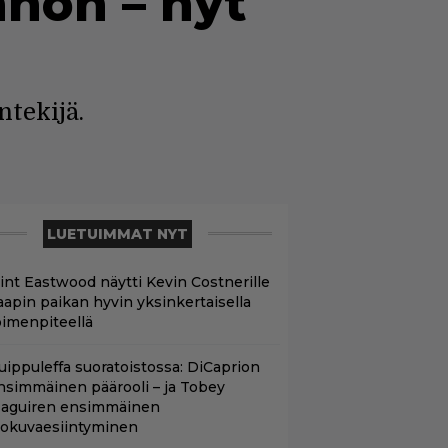
non – nyt
ntekijä.
LUETUIMMAT NYT
lint Eastwood näytti Kevin Costnerille
aapin paikan hyvin yksinkertaisella
oimenpiteellä
uippuleffa suoratoistossa: DiCaprion
nsimmäinen päärooli – ja Tobey
aguiren ensimmäinen
lokuvaesiintyminen