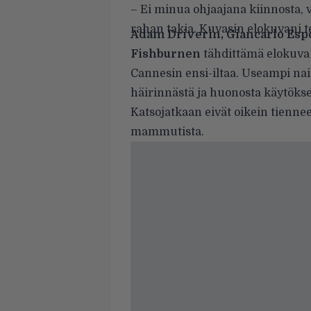
– Ei minua ohjaajana kiinnosta, v
rahan takia. Kuvasin elokuvani t
Adam Driverin, Giancarlo Esp
Fishburnen
tähdittämä elokuva
Cannesin ensi-iltaa. Useampi nai
häirinnästä ja huonosta käytöks
Katsojatkaan eivät oikein tiennee
mammutista.