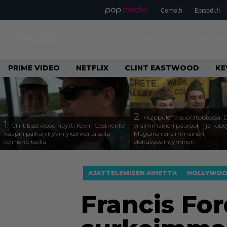
Como.fi
Episodi.fi
ETUSIVU
UUTISET
ELOKUVA
PRIME VIDEO
NETFLIX
CLINT EASTWOOD
KE
2.
Huippuleffa suoratoistossa: 
1.
Clint Eastwood näytti Kevin Costnerille
ensimmäinen päärooli – ja Tobe
kaapin paikan hyvin yksinkertaisella
Maguiren ensimmäinen
toimenpiteellä
elokuvaesiintyminen
AJATTELEMISEN AIHETTA
HOLLYWO
Francis Fo