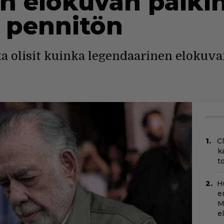
 elokuvan palkin
 pennitön
kka olisit kuinka legendaarinen elokuva
C
k
t
H
e
M
e