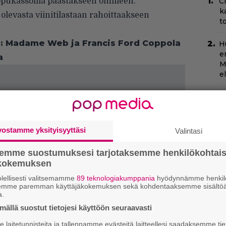
pukassoilla päästäkseen omilleen.
C
k
olevasta viinitilastaan rahoittaakseen
t
e: Madame Web ja Francis Ford Coppola
H
e
a
M
e
Ny
p
T
vostamme yksityisyyttäsi
Valintasi
–
t
semme suostumuksesi tarjotaksemme henkilökohtai
ökokemuksen
T
lellisesti valitsemamme
89 teknologiakumppania
hyödynnämme henkilö
T
semme paremman käyttäjäkokemuksen sekä kohdentaaksemme sisältöä
s
a.
ällä suostut tietojesi käyttöön seuraavasti
Yö
laitetunnisteita ja tallennamme evästeitä laitteellesi saadaksemme tie
k