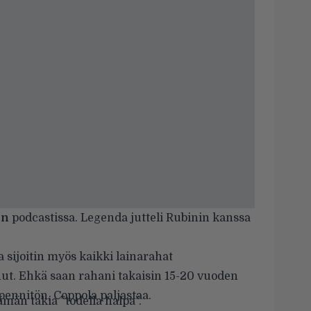
in
podcastissa. Legenda jutteli Rubinin kanssa
a sijoitin myös kaikki lainarahat
ut. Ehkä saan rahani takaisin 15-20 vuoden
 pennitön, Coppola paljastaa.
män takia ”todella halpa”.