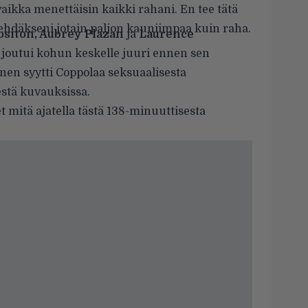
aikka menettäisin kaikki rahani. En tee tätä
ehdäkseni jotain paljon kauniimpaa kuin raha.
ositon, Aubrey Plazan
ja
Laurence
 joutui kohun keskelle juuri ennen sen
nen syytti Coppolaa seksuaalisesta
estä kuvauksissa.
t mitä ajatella tästä 138-minuuttisesta