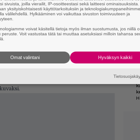
i sivuista, joilla vierailit, IP-osoitteestasi sekä laitteesi ominaisuuksista
k
an yksityiskohtaisesti käyttötarkoituksiin ja teknologiakumppaneihimm
la välilehdellä. Hylkääminen voi vaikuttaa sivuston toimivuuteen ja
yyteen.
I
s
knologiamme voivat käsitellä tietoja myös ilman suostumusta, jos niillä o
t
u peruste. Voit vastustaa tätä tai muuttaa asetuksiasi milloin tahansa se
k
lä.
pola muistelee Gene Hackmania: ”Suren
B
Omat valintani
Hyväksyn kaikki
k
 14,3 miljoonaa dollaria maailmanlaajuisesti, ja
p
kä voi enää tuottaa itse omia elokuviaan.
Tietosuojak
N
rkimuksille jaettavan Razzien. Se valittiin
k
kuvaksi.
k
H