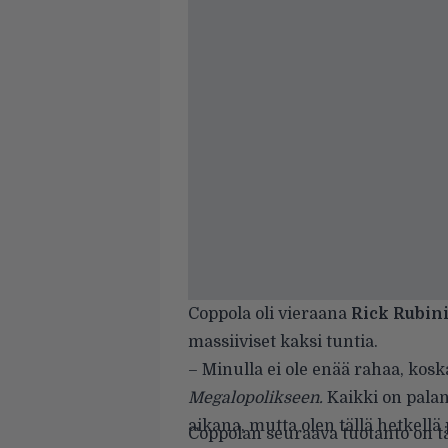
Coppola oli vieraana
Rick Rubin
massiiviset kaksi tuntia.
– Minulla ei ole enää rahaa, kosk
Megalopolikseen.
Kaikki on palan
aikana, mutta olen tällä hetkellä
Coppolan seuraava tuotanto on tä