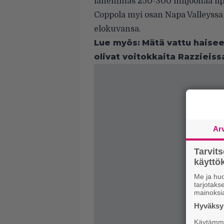
lähemmäs 250-300 miljoonaa lip
Coppola myi osan Napa Valleyssa 
elokuvansa.
Lue myös:
Mätä vattu haise
olivat voitokkaita Razzieiss
Ar
Tarvit
käytt
Me ja huo
tarjotak
mainoksi
Hyväksym
Käytämme 