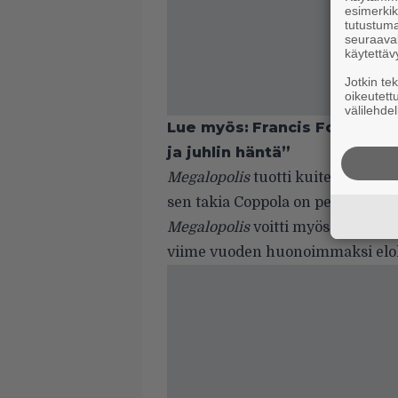
esimerkiks
tutustuma
seuraaval
käytettäv
Jotkin te
oikeutett
välilehdel
Lue myös:
Francis Ford Cop
ja juhlin häntä”
Megalopolis
tuotti kuitenkin vain
sen takia Coppola on pennitön, ei
Megalopolis
voitti myös vuoden su
viime vuoden huonoimmaksi elo