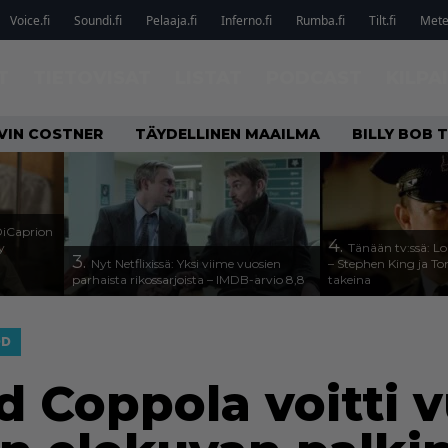
Voice.fi
Soundi.fi
Pelaaja.fi
Inferno.fi
Rumba.fi
Tilt.fi
Metel
T
TIETOVISAT
LISTAT
PODCAST
KILPA
VIN COSTNER
TÄYDELLINEN MAAILMA
BILLY BOB
DiCaprion
4.
y
Tänään tv:ssä: Lo
3.
Nyt Netflixissä: Yksi viime vuosien
– Stephen King ja T
parhaista rikossarjoista – IMDB-arvio 8,8
takeina
OD
rd Coppola voitti 