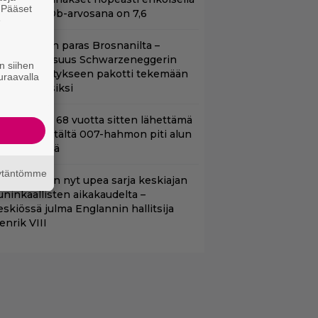
. Pääset
ikalla – IMDb-arvosana on 7,6
e
llan Bond on paras Brosnanilta –
amankaltaisuus Schwarzeneggerin
n siihen
oimintatykitykseen pakotti tekemään
uraavalla
ässärin uusiksi
ond-luojan 68 vuotta sitten lähettämä
irje löytyi – tältä 007-hahmon piti alun
erin näyttää
äytäntömme
etflixissä on nyt upea sarja keskiajan
uninkaallisten aikakaudelta –
eskiössä julma Englannin hallitsija
enrik VIII