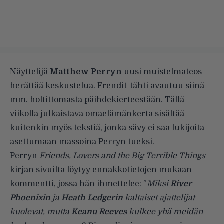
Näyttelijä
Matthew Perryn
uusi muistelmateos
herättää keskustelua. Frendit-tähti avautuu siinä
mm.
holtittomasta päihdekierteestään
. Tällä
viikolla julkaistava omaelämänkerta sisältää
kuitenkin myös tekstiä, jonka sävy ei saa lukijoita
asettumaan massoina Perryn tueksi.
Perryn
Friends, Lovers and the Big Terrible Things
-
kirjan sivuilta löytyy ennakkotietojen mukaan
kommentti, jossa hän ihmettelee: ”
Miksi
River
Phoenixin
ja
Heath Ledgerin
kaltaiset ajattelijat
kuolevat, mutta
Keanu Reeves
kulkee yhä meidän