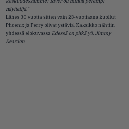
keskuudessamme? River oli minua perempi
näyttelijä.”
Lähes 30 vuotta sitten vain 23-vuotiaana kuollut
Phoenix ja Perry olivat ystäviä. Kaksikko nähtiin
yhdessä elokuvassa
Edessä on pitkä yö, Jimmy
Reardon
.