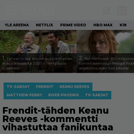
YLE AREENA
NETFLIX
PRIME VIDEO
HBO MAX
K18
1.
2.
Tänään tv:ssä: Koskettava kotimainen
Nyt Netflixissä: 180 miljoona
elokuva vuodelta 2020 – ”Tehty isolla
toimintaseikkailu – Margot Robb
sydämellä”
seksikohtauksen liian pitkälle
TV-SARJAT
FRENDIT
KEANU REEVES
MATTHEW PERRY
RIVER PHOENIX
TV-SARJAT
Frendit-tähden Keanu
Reeves -kommentti
vihastuttaa fanikuntaa