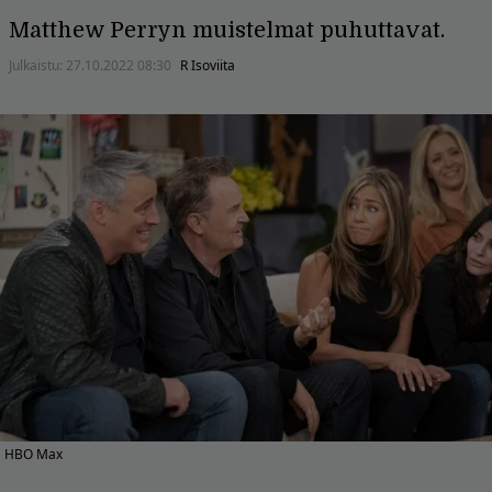
Matthew Perryn muistelmat puhuttavat.
Julkaistu:
27.10.2022 08:30
R Isoviita
HBO Max