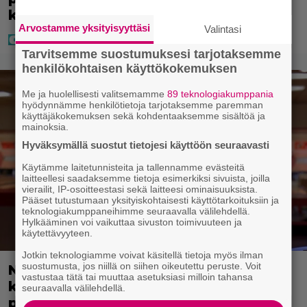
kävikään
Arvostamme yksityisyyttäsi
Valintasi
Tarvitsemme suostumuksesi tarjotaksemme
henkilökohtaisen käyttökokemuksen
Me ja huolellisesti valitsemamme
89 teknologiakumppania
hyödynnämme henkilötietoja tarjotaksemme paremman
käyttäjäkokemuksen sekä kohdentaaksemme sisältöä ja
mainoksia.
Hyväksymällä suostut tietojesi käyttöön seuraavasti
Käytämme laitetunnisteita ja tallennamme evästeitä
laitteellesi saadaksemme tietoja esimerkiksi sivuista, joilla
vierailit, IP-osoitteestasi sekä laitteesi ominaisuuksista.
Pääset tutustumaan yksityiskohtaisesti käyttötarkoituksiin ja
teknologiakumppaneihimme seuraavalla välilehdellä.
Hylkääminen voi vaikuttaa sivuston toimivuuteen ja
käytettävyyteen.
Jotkin teknologiamme voivat käsitellä tietoja myös ilman
suostumusta, jos niillä on siihen oikeutettu peruste. Voit
Nyt suoratoistossa: Hulvaton
vastustaa tätä tai muuttaa asetuksiasi milloin tahansa
kulttielokuva – leffan takia
seuraavalla välilehdellä.
perustettiin uusi uskonto!