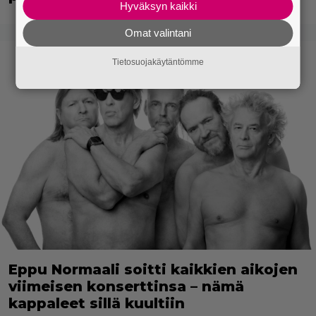
Hyväksyn kaikki
Omat valintani
Tietosuojakäytäntömme
Eppu Normaali soitti kaikkien aikojen
viimeisen konserttinsa – nämä
kappaleet sillä kuultiin