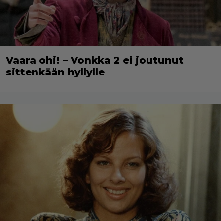
Vaara ohi! – Vonkka 2 ei joutunut
sittenkään hyllylle