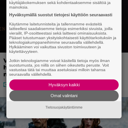
käyttäjäkokemuksen sekä kohdentaaksemme sisältöä ja
mainoksia.
Hyväksymällä suostut tietojesi käyttöön seuraavasti
Käytämme laitetunnisteita ja tallennamme evästeitä
laitteellesi saadaksemme tietoja esimerkiksi sivuista, joilla
vierailit, IP-osoitteestasi sekä laitteesi ominaisuuksista.
Pääset tutustumaan yksityiskohtaisesti käyttötarkoituksiin ja
teknologiakumppaneihimme seuraavalla välilehdellä.
Hylkääminen voi vaikuttaa sivuston toimivuuteen ja
käytettävyyteen.
Vappu Pimiä söi Portugalissa
Jotkin teknologiamme voivat käsitellä tietoja myös ilman
suostumusta, jos niillä on siihen oikeutettu peruste. Voit
hanhenkauloja – näin erikoiselta ne
vastustaa tätä tai muuttaa asetuksiasi milloin tahansa
näyttävät
seuraavalla välilehdellä.
Hyväksyn kaikki
Omat valintani
Tietosuojakäytäntömme