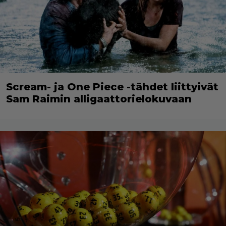
Scream- ja One Piece -tähdet liittyivät
Sam Raimin alligaattorielokuvaan