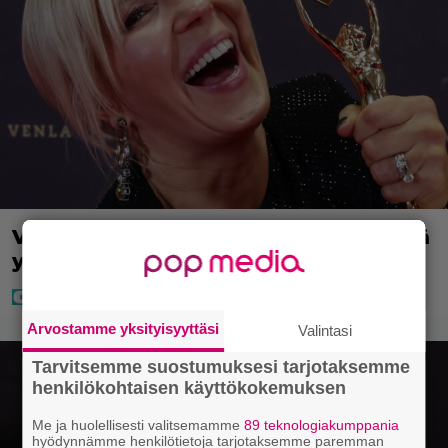
Vappu Pimiästä tuli miljoonikko – eikä
yksi milli edes riitä, näin se tapahtui
Arvostamme yksityisyyttäsi
Valintasi
Tarvitsemme suostumuksesi tarjotaksemme
henkilökohtaisen käyttökokemuksen
Me ja huolellisesti valitsemamme
89 teknologiakumppania
hyödynnämme henkilötietoja tarjotaksemme paremman