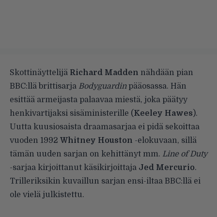
Skottinäyttelijä
Richard Madden
nähdään pian
BBC:llä brittisarja
Bodyguardin
pääosassa. Hän
esittää armeijasta palaavaa miestä, joka päätyy
henkivartijaksi sisäministerille (
Keeley Hawes
).
Uutta kuusiosaista draamasarjaa ei pidä sekoittaa
vuoden 1992
Whitney Houston
-elokuvaan, sillä
tämän uuden sarjan on kehittänyt mm.
Line of Duty
-sarjaa kirjoittanut käsikirjoittaja
Jed Mercurio
.
Trilleriksikin kuvaillun sarjan ensi-iltaa BBC:llä ei
ole vielä julkistettu.