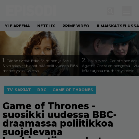
YLE AREENA
NETFLIX
PRIME VIDEO
ILMAISKATSELUSSA
1.
2.
Tänän tv:ssä: Esko Salminen ja Satu
Illalla tv:ssä: Perinteinen dek
Silvo tekevät hienot pääroolit vuoden 1984
Agatha Christien hengessä – v
menestyselokuvassa
leffa tarjoaa murhamysteerin
TV-SARJAT
BBC
GAME OF THRONES
Game of Thrones -
suosikki uudessa BBC-
draamassa poliitikkoa
suojelevana