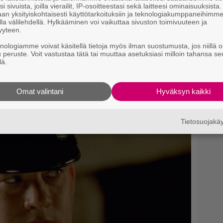
i sivuista, joilla vierailit, IP-osoitteestasi sekä laitteesi ominaisuuksista
A
an yksityiskohtaisesti käyttötarkoituksiin ja teknologiakumppaneihimm
p
la välilehdellä. Hylkääminen voi vaikuttaa sivuston toimivuuteen ja
yyteen.
”
knologiamme voivat käsitellä tietoja myös ilman suostumusta, jos niillä o
s
u peruste. Voit vastustaa tätä tai muuttaa asetuksiasi milloin tahansa se
lä.
s
tteet. Hän kutsuu syytöksiä ”lynkkaukseksi”.
N
Omat valintani
Hyväksyn kaikki
lähteeksi
s
k
l
Tietosuojak