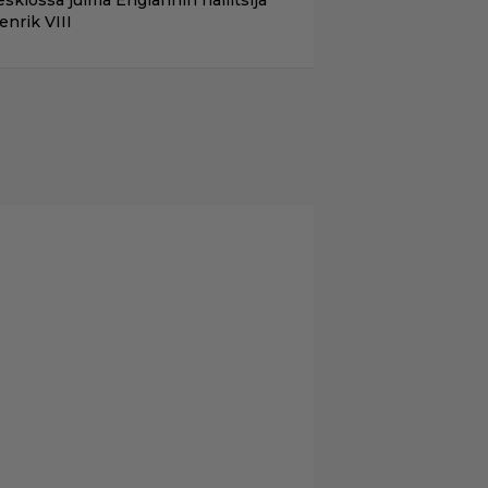
eskiössä julma Englannin hallitsija
enrik VIII