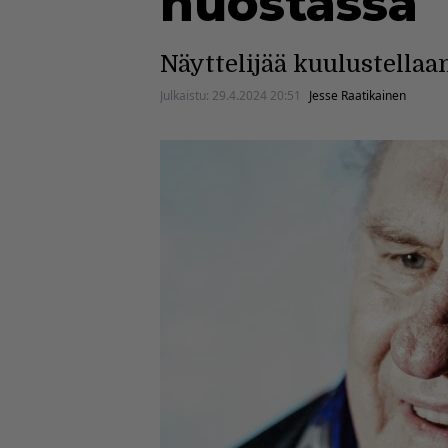
huostassa
Näyttelijää kuulustellaa
Julkaistu:
29.4.2024 20:51
Jesse Raatikainen