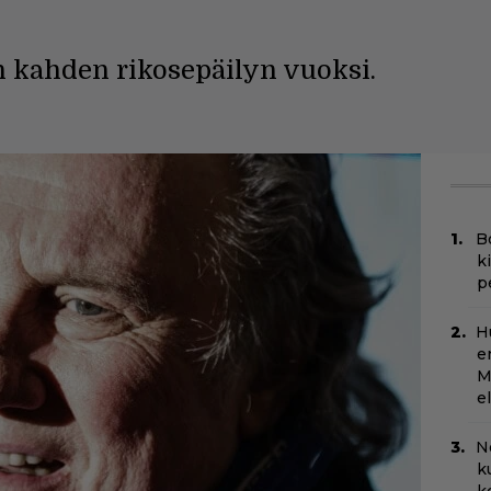
n kahden rikosepäilyn vuoksi.
B
k
p
H
e
M
e
N
k