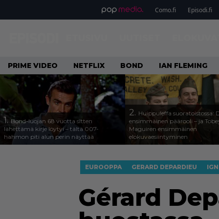
Como.fi
Episodi.fi
ETUSIVU
UUTISET
ELOKUVA
PRIME VIDEO
NETFLIX
BOND
IAN FLEMING
2.
Huippuleffa suoratoistossa: 
1.
Bond-luojan 68 vuotta sitten
ensimmäinen päärooli – ja Tobe
lähettämä kirje löytyi – tältä 007-
Maguiren ensimmäinen
hahmon piti alun perin näyttää
elokuvaesiintyminen
EUROOPPA
GERARD DEPARDIEU
IG
Gérard Dep