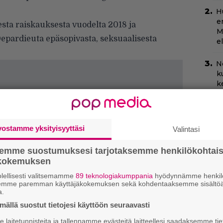
H
e
sta raiskauksesta vuodelta 2018 ja
M
Depardieuta epäsopivasta, seksuaalisesta
e
N
k
k
H
Tä
U
vostamme yksityisyyttäsi
Valintasi
v
semme suostumuksesi tarjotaksemme henkilökohtai
C
ökokemuksen
k
lellisesti valitsemamme
89 teknologiakumppania
hyödynnämme henkilö
t
semme paremman käyttäjäkokemuksen sekä kohdentaaksemme sisältöä
a.
Ny
ällä suostut tietojesi käyttöön seuraavasti
p
laitetunnisteita ja tallennamme evästeitä laitteellesi saadaksemme tie