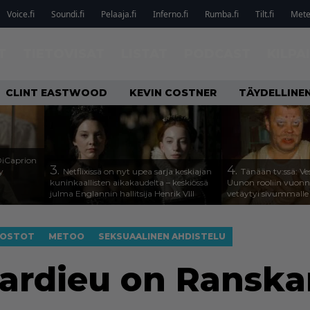
Voice.fi
Soundi.fi
Pelaaja.fi
Inferno.fi
Rumba.fi
Tilt.fi
Metel
T
TIETOVISAT
LISTAT
PODCAST
KILPA
CLINT EASTWOOD
KEVIN COSTNER
TÄYDELLINE
DiCaprion
3.
4.
y
Netflixissä on nyt upea sarja keskiajan
Tänään tv:ssä: Ves
kuninkaallisten aikakaudelta – keskiössä
Uunon rooliin vuonn
julma Englannin hallitsija Henrik VIII
vetäytyi sivummalle
NOSTOT
METOO
SEKSUAALINEN AHDISTELU
ardieu on Ranskan