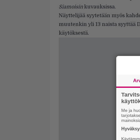
Siamoisin
kuvauksissa.
Näyttelijää syytetään myös kahde
muutenkin yli 13 naista syyttää 
käytöksestä.
Ar
Tarvit
käytt
Me ja huo
tarjotak
mainoksi
Hyväksym
Käytämme 