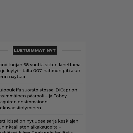
LUETUIMMAT NYT
ond-luojan 68 vuotta sitten lähettämä
irje löytyi – tältä 007-hahmon piti alun
erin näyttää
uippuleffa suoratoistossa: DiCaprion
nsimmäinen päärooli – ja Tobey
aguiren ensimmäinen
lokuvaesiintyminen
etflixissä on nyt upea sarja keskiajan
uninkaallisten aikakaudelta –