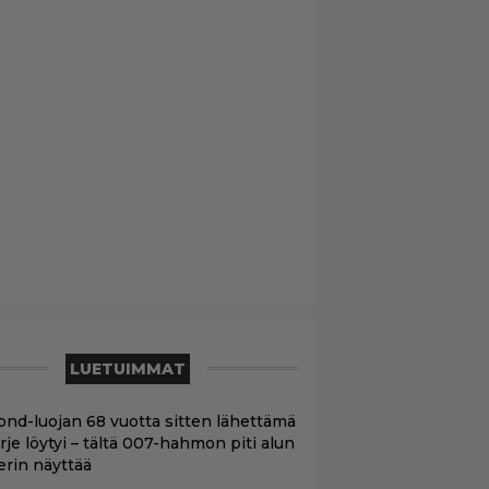
LUETUIMMAT
ond-luojan 68 vuotta sitten lähettämä
irje löytyi – tältä 007-hahmon piti alun
erin näyttää