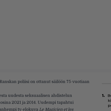
 Ranskan poliisi on ottanut säilöön 75-vuotiaan
sta uudesta seksuaalisen ahdistelun
B
k
uosina 2021 ja 2014. Uudempi tapahtui
p
vanhempi tv-elokuva
Le Magicien et les