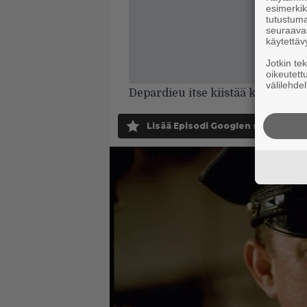
esimerkiks
tutustuma
seuraaval
käytettäv
Jotkin te
oikeutett
välilehdel
Depardieu itse kiistää kaikki syy
Lisää Episodi Googlen suosituksi 