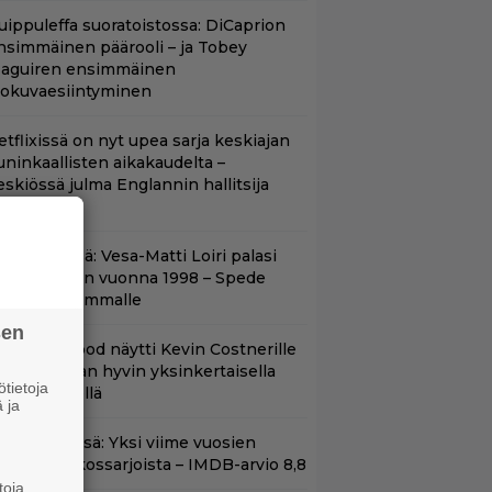
uippuleffa suoratoistossa: DiCaprion
nsimmäinen päärooli – ja Tobey
aguiren ensimmäinen
lokuvaesiintyminen
etflixissä on nyt upea sarja keskiajan
uninkaallisten aikakaudelta –
eskiössä julma Englannin hallitsija
enrik VIII
nään tv:ssä: Vesa-Matti Loiri palasi
unon rooliin vuonna 1998 – Spede
etäytyi sivummalle
sen
lint Eastwood näytti Kevin Costnerille
aapin paikan hyvin yksinkertaisella
tietoja
oimenpiteellä
 ja
t Netflixissä: Yksi viime vuosien
arhaista rikossarjoista – IMDB-arvio 8,8
toja