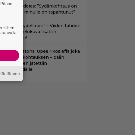
. Pääset
ntonio Banderas: ”Sydänkohtaus on
e
arasta mitä minulle on tapahtunut”
Lajissaan täydellinen” – Viiden tähden
n siihen
cifitoimintaelokuva lisättiin
uraavalla
uoratoistoon!
yt suoratoistona: Upea rikosleffa joka
isälsi rajun kohtauksen – pään
atkaiseminen jätettiin
eikkauspöydälle
äytäntömme