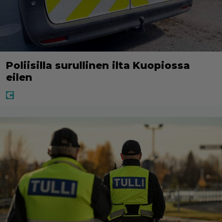
Poliisilla surullinen ilta Kuopiossa
eilen