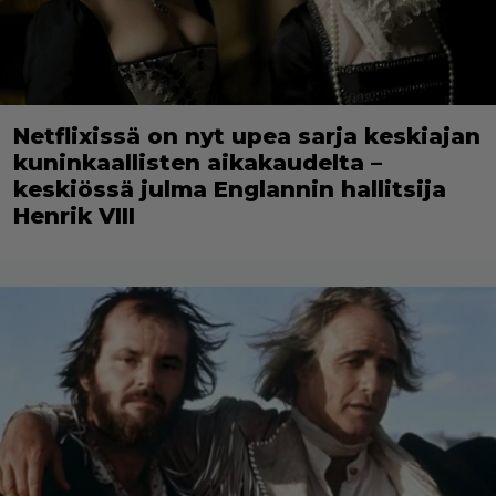
Netflixissä on nyt upea sarja keskiajan
kuninkaallisten aikakaudelta –
keskiössä julma Englannin hallitsija
Henrik VIII