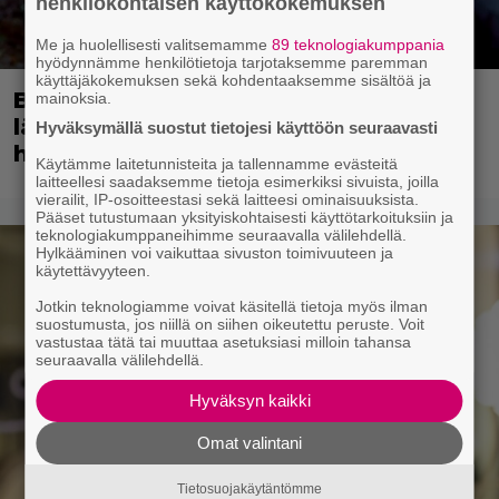
henkilökohtaisen käyttökokemuksen
Me ja huolellisesti valitsemamme
89 teknologiakumppania
hyödynnämme henkilötietoja tarjotaksemme paremman
käyttäjäkokemuksen sekä kohdentaaksemme sisältöä ja
Bond-luojan 68 vuotta sitten
mainoksia.
lähettämä kirje löytyi – tältä 007-
Hyväksymällä suostut tietojesi käyttöön seuraavasti
hahmon piti alun perin näyttää
Käytämme laitetunnisteita ja tallennamme evästeitä
laitteellesi saadaksemme tietoja esimerkiksi sivuista, joilla
vierailit, IP-osoitteestasi sekä laitteesi ominaisuuksista.
Pääset tutustumaan yksityiskohtaisesti käyttötarkoituksiin ja
teknologiakumppaneihimme seuraavalla välilehdellä.
Hylkääminen voi vaikuttaa sivuston toimivuuteen ja
käytettävyyteen.
Jotkin teknologiamme voivat käsitellä tietoja myös ilman
suostumusta, jos niillä on siihen oikeutettu peruste. Voit
vastustaa tätä tai muuttaa asetuksiasi milloin tahansa
seuraavalla välilehdellä.
Hyväksyn kaikki
Omat valintani
Tietosuojakäytäntömme