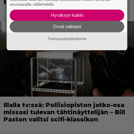
takia
seuraavalla välilehdellä.
Hyväksyn kaikki
Omat valintani
Tietosuojakäytäntömme
Illalla tv:ssä: Poliisiopiston jatko-osa
missasi tulevan tähtinäyttelijän – Bill
Paxton valitsi scifi-klassikon