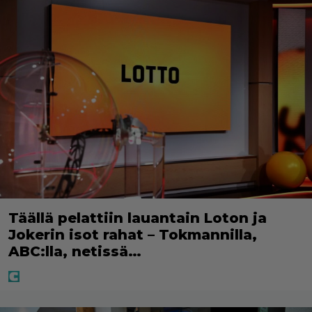
Täällä pelattiin lauantain Loton ja
Jokerin isot rahat – Tokmannilla,
ABC:lla, netissä…