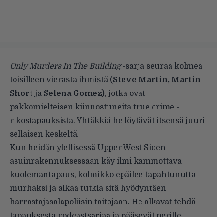
Only Murders In The Building
-sarja seuraa kolmea
toisilleen vierasta ihmistä (
Steve Martin, Martin
Short
ja
Selena Gomez)
, jotka ovat
pakkomielteisen kiinnostuneita true crime -
rikostapauksista. Yhtäkkiä he löytävät itsensä juuri
sellaisen keskeltä.
Kun heidän ylellisessä Upper West Siden
asuinrakennuksessaan käy ilmi kammottava
kuolemantapaus, kolmikko epäilee tapahtunutta
murhaksi ja alkaa tutkia sitä hyödyntäen
harrastajasalapoliisin taitojaan. He alkavat tehdä
tapauksesta podcastsarjaa ja pääsevät perille