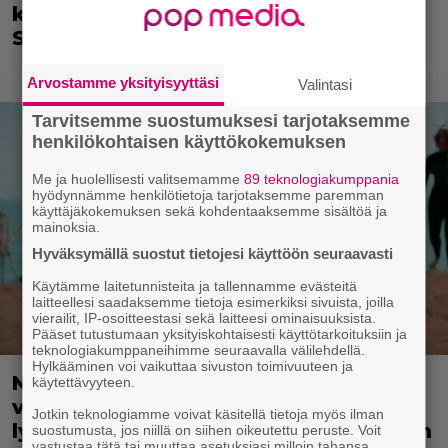
käytettiin tietokonegrafiikkaa?
Sellainen tehtiin vuonna 1998
Arvostamme yksityisyyttäsi
Valintasi
Tarvitsemme suostumuksesi tarjotaksemme
henkilökohtaisen käyttökokemuksen
Me ja huolellisesti valitsemamme
89 teknologiakumppania
hyödynnämme henkilötietoja tarjotaksemme paremman
käyttäjäkokemuksen sekä kohdentaaksemme sisältöä ja
mainoksia.
Hyväksymällä suostut tietojesi käyttöön seuraavasti
Käytämme laitetunnisteita ja tallennamme evästeitä
laitteellesi saadaksemme tietoja esimerkiksi sivuista, joilla
vierailit, IP-osoitteestasi sekä laitteesi ominaisuuksista.
Pääset tutustumaan yksityiskohtaisesti käyttötarkoituksiin ja
teknologiakumppaneihimme seuraavalla välilehdellä.
Hylkääminen voi vaikuttaa sivuston toimivuuteen ja
Nyt ilmaiskatselussa: Kulttiklassikon
käytettävyyteen.
värikäs uusintaversio – ensi-ilta
Jotkin teknologiamme voivat käsitellä tietoja myös ilman
lykkääntyi vastenmielisen kohuvideon
suostumusta, jos niillä on siihen oikeutettu peruste. Voit
vastustaa tätä tai muuttaa asetuksiasi milloin tahansa