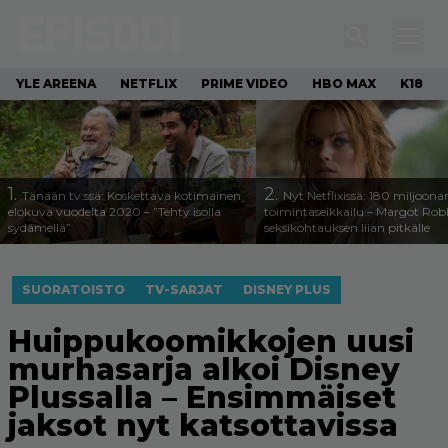
YLE AREENA
NETFLIX
PRIME VIDEO
HBO MAX
K18
1.
2.
Tänään tv:ssä: Koskettava kotimainen
Nyt Netflixissä: 180 miljoona
elokuva vuodelta 2020 – ”Tehty isolla
toimintaseikkailu – Margot Robb
sydämellä”
seksikohtauksen liian pitkälle
SUORATOISTO
TV-SARJAT
DISNEY PLUS
Huippukoomikkojen uusi
murhasarja alkoi Disney
Plussalla – Ensimmäiset
jaksot nyt katsottavissa