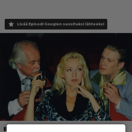
Lisää Episodi Googlen suosituksi lähteeksi
Illalla tv:ssä: Uuno-elokuva jossa