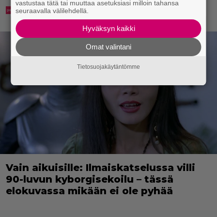
vastustaa tätä tai muuttaa asetuksiasi milloin tahansa
seuraavalla välilehdellä.
Hyväksyn kaikki
Omat valintani
Tietosuojakäytäntömme
Vain aikuisille: Ilmaiskatselussa villi
90-luvun kyborgisekoilu – tässä
elokuvassa mikään ei ole pyhää