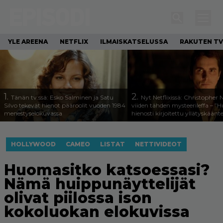
YLE AREENA
NETFLIX
ILMAISKATSELUSSA
RAKUTEN TV
1.
2.
Tänän tv:ssä: Esko Salminen ja Satu
Nyt Netflixissä: Christopher 
Silvo tekevät hienot pääroolit vuoden 1984
viiden tähden mysteerileffa – ”
menestyselokuvassa
hienosti kirjoitettu yllätyskäänt
HOLLYWOOD
CAMEO
LISTAT
NETTIVIDEOT
Huomasitko katsoessasi?
Nämä huippunäyttelijät
olivat piilossa ison
kokoluokan elokuvissa