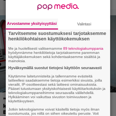
Arvostamme yksityisyyttäsi
Valintasi
Tarvitsemme suostumuksesi tarjotaksemme
henkilökohtaisen käyttökokemuksen
Me ja huolellisesti valitsemamme
89 teknologiakumppania
hyödynnämme henkilötietoja tarjotaksemme paremman
käyttäjäkokemuksen sekä kohdentaaksemme sisältöä ja
mainoksia.
Hyväksymällä suostut tietojesi käyttöön seuraavasti
Käytämme laitetunnisteita ja tallennamme evästeitä
laitteellesi saadaksemme tietoja esimerkiksi sivuista, joilla
vierailit, IP-osoitteestasi sekä laitteesi ominaisuuksista.
Pääset tutustumaan yksityiskohtaisesti käyttötarkoituksiin ja
teknologiakumppaneihimme seuraavalla välilehdellä.
Hylkääminen voi vaikuttaa sivuston toimivuuteen ja
”Mitä isompi vehje, sen paremmin
käytettävyyteen.
kulkee” – Susanna Penttilä suuntasi
Jotkin teknologiamme voivat käsitellä tietoja myös ilman
Bangbussinsa Helsingin keskustaan
suostumusta, jos niillä on siihen oikeutettu peruste. Voit