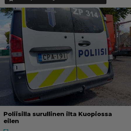
Poliisilla surullinen ilta Kuopiossa
eilen