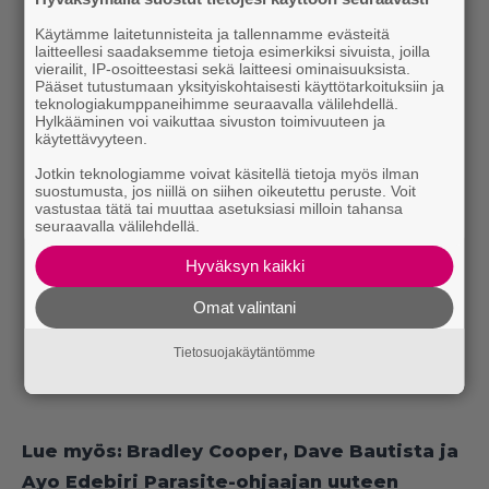
Käytämme laitetunnisteita ja tallennamme evästeitä
laitteellesi saadaksemme tietoja esimerkiksi sivuista, joilla
vierailit, IP-osoitteestasi sekä laitteesi ominaisuuksista.
Pääset tutustumaan yksityiskohtaisesti käyttötarkoituksiin ja
teknologiakumppaneihimme seuraavalla välilehdellä.
Hylkääminen voi vaikuttaa sivuston toimivuuteen ja
käytettävyyteen.
Jotkin teknologiamme voivat käsitellä tietoja myös ilman
suostumusta, jos niillä on siihen oikeutettu peruste. Voit
vastustaa tätä tai muuttaa asetuksiasi milloin tahansa
seuraavalla välilehdellä.
Hyväksyn kaikki
Omat valintani
Tietosuojakäytäntömme
Lue myös:
Bradley Cooper, Dave Bautista ja
Ayo Edebiri Parasite-ohjaajan uuteen