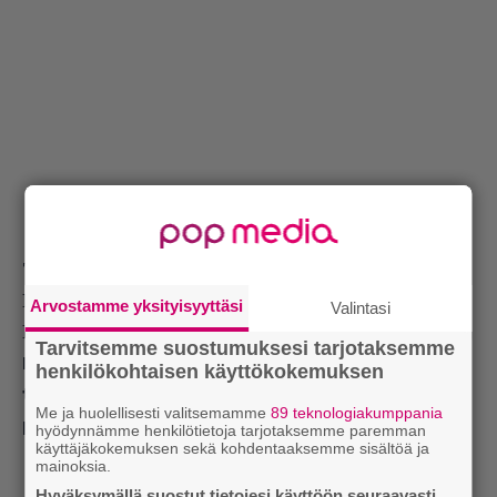
Tulevat lähetykset:
La 6.6.2026 klo 21.00 · TV5
Arvostamme yksityisyyttäsi
Valintasi
La 13.6.2026 klo 17.50 · Frii
Tarvitsemme suostumuksesi tarjotaksemme
Lue myös:
Nyt HBO Maxissa: Dave Bautistan
henkilökohtaisen käyttökokemuksen
toimintakomedia – ei päässyt teattereihin
Me ja huolellisesti valitsemamme
89 teknologiakumppania
pandemian takia
hyödynnämme henkilötietoja tarjotaksemme paremman
käyttäjäkokemuksen sekä kohdentaaksemme sisältöä ja
mainoksia.
Hyväksymällä suostut tietojesi käyttöön seuraavasti