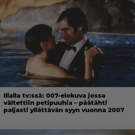
Illalla tv:ssä: 007-elokuva jossa
vältettiin petipuuhia – päätähti
paljasti yllättävän syyn vuonna 2007