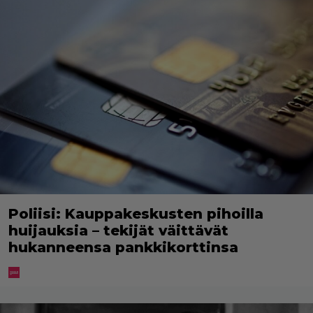
Poliisi: Kauppakeskusten pihoilla
huijauksia – tekijät väittävät
hukanneensa pankkikorttinsa