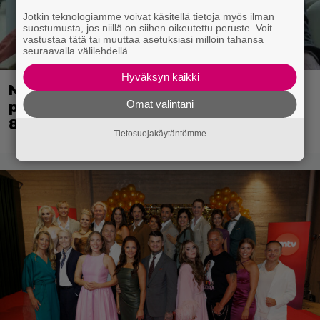
Jotkin teknologiamme voivat käsitellä tietoja myös ilman
suostumusta, jos niillä on siihen oikeutettu peruste. Voit
vastustaa tätä tai muuttaa asetuksiasi milloin tahansa
seuraavalla välilehdellä.
Hyväksyn kaikki
Nyt Netflixissä: Yksi viime vuosien
Omat valintani
parhaista rikossarjoista – IMDB-arvio
8,8
Tietosuojakäytäntömme