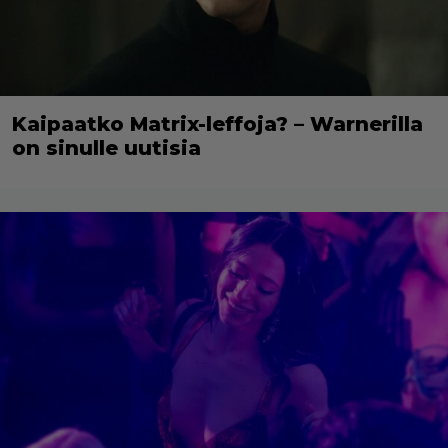
Kaipaatko Matrix-leffoja? – Warnerilla
on sinulle uutisia