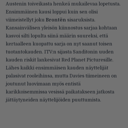
Austenin toiveikasta henkeä mukailevaa lopetusta.
Ensimmäinen kausi loppui kuin sen olisi
viimeistellyt joku
Brontën
sisaruksista.
Kansainvälisen yleisön kiinnostus sarjaa kohtaan
kasvoi silti lopulta siinä määrin suureksi, että
kertaalleen kuopattu sarja on nyt saanut toisen
tuotantokauden. ITV:n sijasta Sanditonin uuden
kauden riskit lankesivat Red Planet Picturesille.
Lähes kaikki ensimmäisen kauden näyttelijät
palasivat rooleihinsa, mutta Davies tiimeineen on
joutunut luovimaan myös entistä
karikkoisemmissa vesissä paikatakseen jatkosta
jättäytyneiden näyttelijöiden puuttumista.