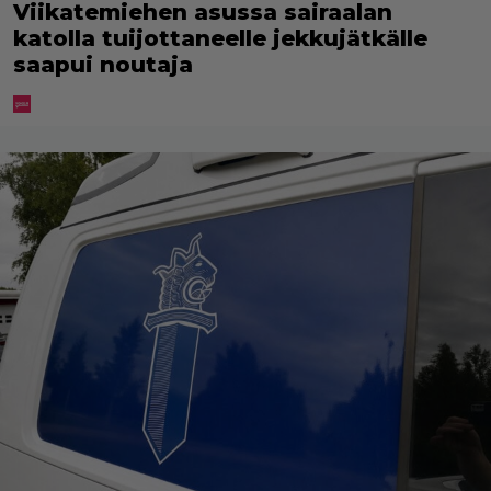
Viikatemiehen asussa sairaalan
katolla tuijottaneelle jekkujätkälle
saapui noutaja