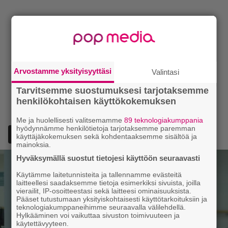
Arvostamme yksityisyyttäsi
Valintasi
Tarvitsemme suostumuksesi tarjotaksemme
henkilökohtaisen käyttökokemuksen
Me ja huolellisesti valitsemamme
89 teknologiakumppania
hyödynnämme henkilötietoja tarjotaksemme paremman
Lisää Episodi Googlen suosituksi lähteeksi
käyttäjäkokemuksen sekä kohdentaaksemme sisältöä ja
mainoksia.
Hyväksymällä suostut tietojesi käyttöön seuraavasti
Käytämme laitetunnisteita ja tallennamme evästeitä
laitteellesi saadaksemme tietoja esimerkiksi sivuista, joilla
vierailit, IP-osoitteestasi sekä laitteesi ominaisuuksista.
Pääset tutustumaan yksityiskohtaisesti käyttötarkoituksiin ja
teknologiakumppaneihimme seuraavalla välilehdellä.
Hylkääminen voi vaikuttaa sivuston toimivuuteen ja
käytettävyyteen.