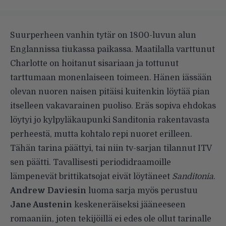
Suurperheen vanhin tytär on 1800-luvun alun
Englannissa tiukassa paikassa. Maatilalla varttunut
Charlotte on hoitanut sisariaan ja tottunut
tarttumaan monenlaiseen toimeen. Hänen iässään
olevan nuoren naisen pitäisi kuitenkin löytää pian
itselleen vakavarainen puoliso. Eräs sopiva ehdokas
löytyi jo kylpyläkaupunki Sanditonia rakentavasta
perheestä, mutta kohtalo repi nuoret erilleen.
Tähän tarina päättyi, tai niin tv-sarjan tilannut ITV
sen päätti. Tavallisesti periodidraamoille
lämpenevät brittikatsojat eivät löytäneet
Sanditonia
.
Andrew Daviesin
luoma sarja myös perustuu
Jane Austenin
keskeneräiseksi jääneeseen
romaaniin, joten tekijöillä ei edes ole ollut tarinalle