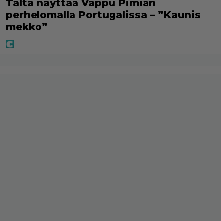
Tältä näyttää Vappu Pimiän
perhelomalla Portugalissa – ”Kaunis
mekko”