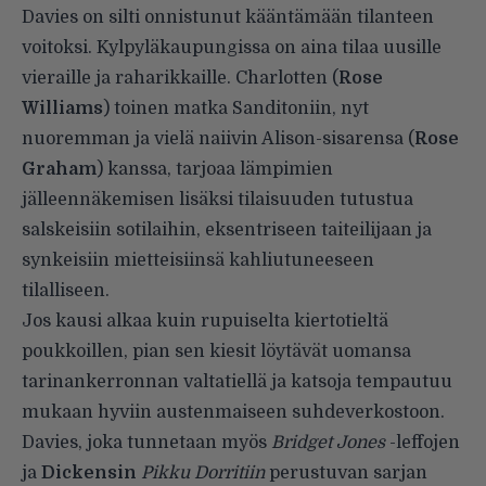
Davies on silti onnistunut kääntämään tilanteen
voitoksi. Kylpyläkaupungissa on aina tilaa uusille
vieraille ja raharikkaille. Charlotten (
Rose
Williams
) toinen matka Sanditoniin, nyt
nuoremman ja vielä naiivin Alison-sisarensa (
Rose
Graham
) kanssa, tarjoaa lämpimien
jälleennäkemisen lisäksi tilaisuuden tutustua
salskeisiin sotilaihin, eksentriseen taiteilijaan ja
synkeisiin mietteisiinsä kahliutuneeseen
tilalliseen.
Jos kausi alkaa kuin rupuiselta kiertotieltä
poukkoillen, pian sen kiesit löytävät uomansa
tarinankerronnan valtatiellä ja katsoja tempautuu
mukaan hyviin austenmaiseen suhdeverkostoon.
Davies, joka tunnetaan myös
Bridget Jones
-leffojen
ja
Dickensin
Pikku Dorritiin
perustuvan sarjan