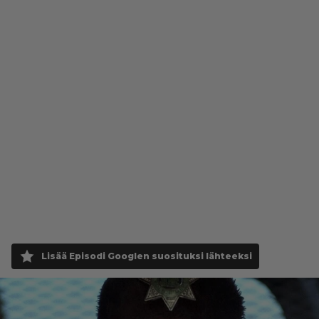
Lisää Episodi Googlen suosituksi lähteeksi