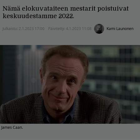
Nämä elokuvataiteen mestarit poistuivat
keskuudestamme 2022.
Julkaistu:
2.1.2023 17:00
Päivitetty:
4.1.2023 11:08
Kami Launonen
James Caan.