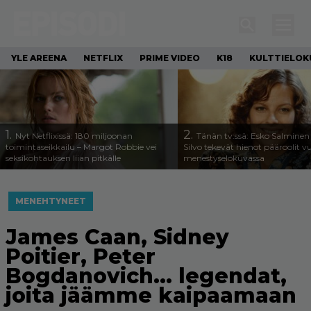
YLE AREENA
NETFLIX
PRIME VIDEO
K18
KULTTIELOK
1.
2.
Nyt Netflixissä: 180 miljoonan
Tänän tv:ssä: Esko Salminen 
toimintaseikkailu – Margot Robbie vei
Silvo tekevät hienot pääroolit 
seksikohtauksen liian pitkälle
menestyselokuvassa
MENEHTYNEET
James Caan, Sidney
Poitier, Peter
Bogdanovich… legendat,
joita jäämme kaipaamaan