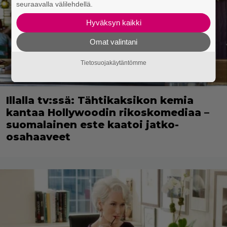
seuraavalla välilehdellä.
Hyväksyn kaikki
Omat valintani
Tietosuojakäytäntömme
Illalla tv:ssä: Tähtikaksikon kemia
kantaa Hollywoodin rikoskomediaa –
suomalainen este kaatoi jatko-
osahaaveet