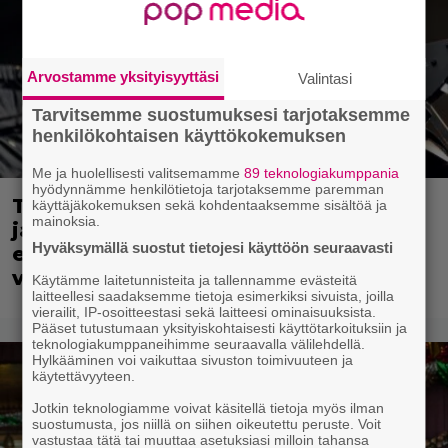
Arvostamme yksityisyyttäsi
Valintasi
Tarvitsemme suostumuksesi tarjotaksemme
henkilökohtaisen käyttökokemuksen
Me ja huolellisesti valitsemamme
89 teknologiakumppania
hyödynnämme henkilötietoja tarjotaksemme paremman
Tänään tv:ssä: Kotimaisen komedian
käyttäjäkokemuksen sekä kohdentaaksemme sisältöä ja
mainoksia.
jatko-osa on parempi kuin
Hyväksymällä suostut tietojesi käyttöön seuraavasti
ensimmäinen – Painavaa katsottavaa
vuodelta 2024
Käytämme laitetunnisteita ja tallennamme evästeitä
laitteellesi saadaksemme tietoja esimerkiksi sivuista, joilla
vierailit, IP-osoitteestasi sekä laitteesi ominaisuuksista.
Pääset tutustumaan yksityiskohtaisesti käyttötarkoituksiin ja
teknologiakumppaneihimme seuraavalla välilehdellä.
Hylkääminen voi vaikuttaa sivuston toimivuuteen ja
käytettävyyteen.
Jotkin teknologiamme voivat käsitellä tietoja myös ilman
suostumusta, jos niillä on siihen oikeutettu peruste. Voit
vastustaa tätä tai muuttaa asetuksiasi milloin tahansa