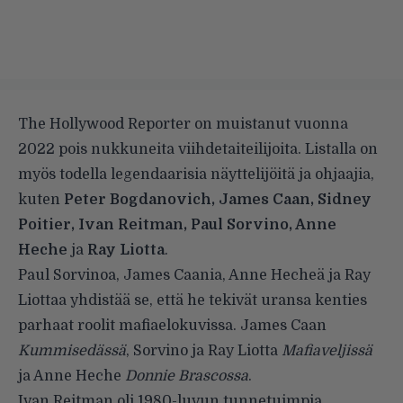
The Hollywood Reporter on muistanut vuonna
2022 pois nukkuneita viihdetaiteilijoita. Listalla on
myös todella legendaarisia näyttelijöitä ja ohjaajia,
kuten
Peter Bogdanovich, James Caan, Sidney
Poitier, Ivan Reitman, Paul Sorvino, Anne
Heche
ja
Ray Liotta
.
Paul Sorvinoa, James Caania, Anne Hecheä ja Ray
Liottaa yhdistää se, että he tekivät uransa kenties
parhaat roolit mafiaelokuvissa. James Caan
Kummisedässä
, Sorvino ja Ray Liotta
Mafiaveljissä
ja Anne Heche
Donnie Brascossa
.
Ivan Reitman oli 1980-luvun tunnetuimpia