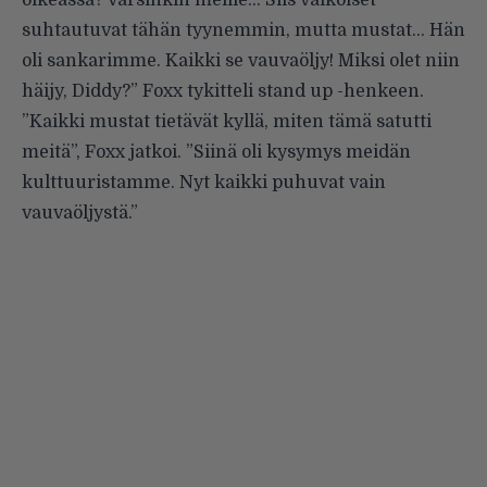
oikeassa? Varsinkin meille… Siis valkoiset
suhtautuvat tähän tyynemmin, mutta mustat… Hän
oli sankarimme. Kaikki se vauvaöljy! Miksi olet niin
häijy, Diddy?” Foxx tykitteli stand up -henkeen.
”Kaikki mustat tietävät kyllä, miten tämä satutti
meitä”, Foxx jatkoi. ”Siinä oli kysymys meidän
kulttuuristamme. Nyt kaikki puhuvat vain
vauvaöljystä.”