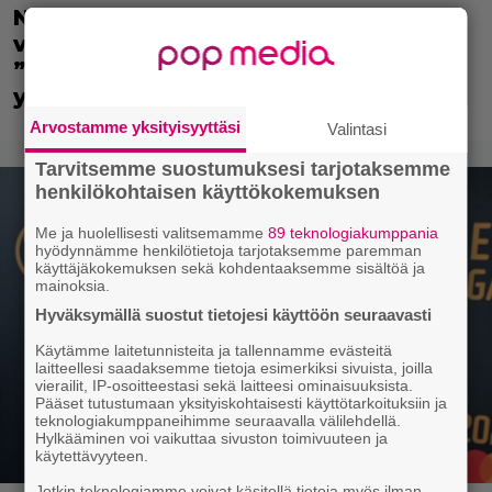
Nyt Netflixissä: Christopher Nolanin
viiden tähden mysteerileffa –
”Huikean hienosti kirjoitettu
yllätyskäänteiden sarja”
Arvostamme yksityisyyttäsi
Valintasi
Tarvitsemme suostumuksesi tarjotaksemme
henkilökohtaisen käyttökokemuksen
Me ja huolellisesti valitsemamme
89 teknologiakumppania
hyödynnämme henkilötietoja tarjotaksemme paremman
käyttäjäkokemuksen sekä kohdentaaksemme sisältöä ja
mainoksia.
Hyväksymällä suostut tietojesi käyttöön seuraavasti
Käytämme laitetunnisteita ja tallennamme evästeitä
laitteellesi saadaksemme tietoja esimerkiksi sivuista, joilla
vierailit, IP-osoitteestasi sekä laitteesi ominaisuuksista.
Pääset tutustumaan yksityiskohtaisesti käyttötarkoituksiin ja
teknologiakumppaneihimme seuraavalla välilehdellä.
Hylkääminen voi vaikuttaa sivuston toimivuuteen ja
käytettävyyteen.
Jotkin teknologiamme voivat käsitellä tietoja myös ilman