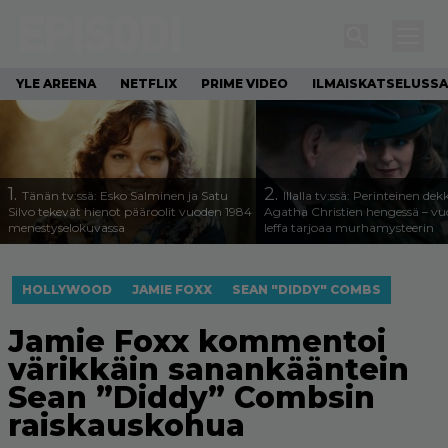
YLE AREENA
NETFLIX
PRIME VIDEO
ILMAISKATSELUSSA
1.
2.
Tänän tv:ssä: Esko Salminen ja Satu
Illalla tv:ssä: Perinteinen dek
Silvo tekevät hienot pääroolit vuoden 1984
Agatha Christien hengessä – v
menestyselokuvassa
leffa tarjoaa murhamysteerin
HOLLYWOOD
JAMIE FOXX
SEAN "DIDDY" COMBS
Jamie Foxx kommentoi
värikkäin sanankääntein
Sean ”Diddy” Combsin
raiskauskohua