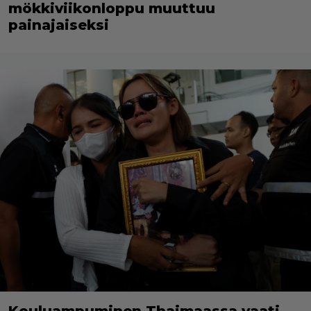
mökkiviikonloppu muuttuu
painajaiseksi
Kouluampuminen Thaimaassa vaati