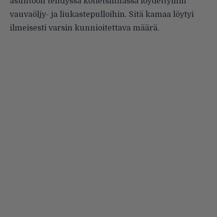
asuntoon tehdyssä kotietsinnässä löydettyihin
vauvaöljy- ja liukastepulloihin. Sitä kamaa löytyi
ilmeisesti varsin kunnioitettava määrä.