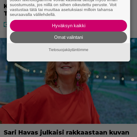
suostumusta, jos niillä on siihen oikeutettu peruste. Voit
Kaija Koolta ikävä ilmoitus – Juha
vastustaa tätä tai muuttaa asetuksiasi milloin tahansa
Tapio kiirehti apuun
seuraavalla välilehdellä.
Hyväksyn kaikki
Omat valintani
Tietosuojakäytäntömme
Sari Havas julkaisi rakkaastaan kuvan