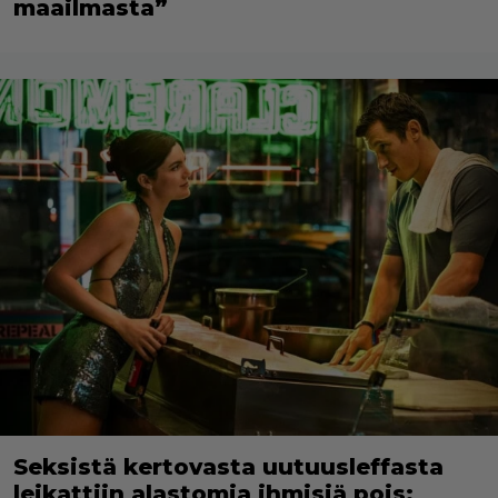
maailmasta”
Seksistä kertovasta uutuusleffasta
leikattiin alastomia ihmisiä pois: