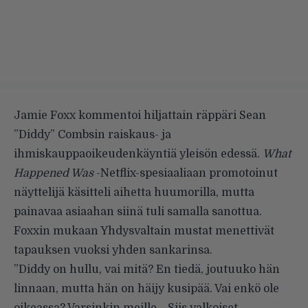
Jamie Foxx kommentoi hiljattain räppäri Sean
”Diddy” Combsin raiskaus- ja
ihmiskauppaoikeudenkäyntiä
yleisön edessä
.
What
Happened Was
-Netflix-spesiaaliaan promotoinut
näyttelijä käsitteli aihetta huumorilla, mutta
painavaa asiaahan siinä tuli samalla sanottua.
Foxxin mukaan Yhdysvaltain mustat menettivät
tapauksen vuoksi yhden sankarinsa.
”Diddy on hullu, vai mitä? En tiedä, joutuuko hän
linnaan, mutta hän on häijy kusipää. Vai enkö ole