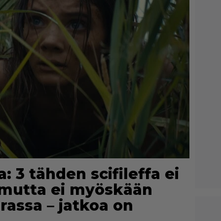
: 3 tähden scifileffa ei
n mutta ei myöskään
rassa – jatkoa on