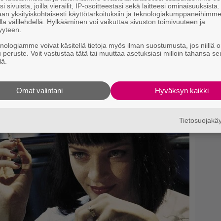
–
i sivuista, joilla vierailit, IP-osoitteestasi sekä laitteesi ominaisuuksista
an yksityiskohtaisesti käyttötarkoituksiin ja teknologiakumppaneihimm
la välilehdellä. Hylkääminen voi vaikuttaa sivuston toimivuuteen ja
T
yyteen.
–
t
knologiamme voivat käsitellä tietoja myös ilman suostumusta, jos niillä o
u peruste. Voit vastustaa tätä tai muuttaa asetuksiasi milloin tahansa se
lä.
Va
K1
yös
Auo Edebiri
ja
Ebon Moss-Bachrach
.
Omat valintani
Hyväksyn kaikki
Il
lähteeksi
r
k
Tietosuojak