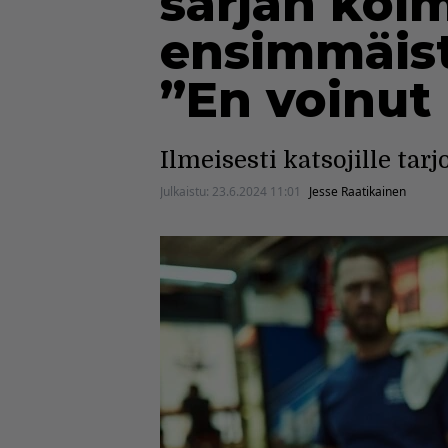
sarjan kol
ensimmäist
”En voinut
Ilmeisesti katsojille tarj
Julkaistu:
23.6.2024 11:01
Jesse Raatikainen