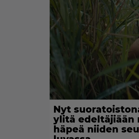
Nyt suoratoistona
ylitä edeltäjiää
häpeä niiden seu