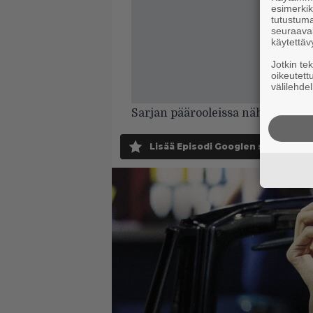
esimerkiks
tutustuma
seuraaval
käytettäv
Jotkin te
oikeutett
välilehdel
Sarjan päärooleissa nähdään m
Lisää Episodi Googlen suosituksi 