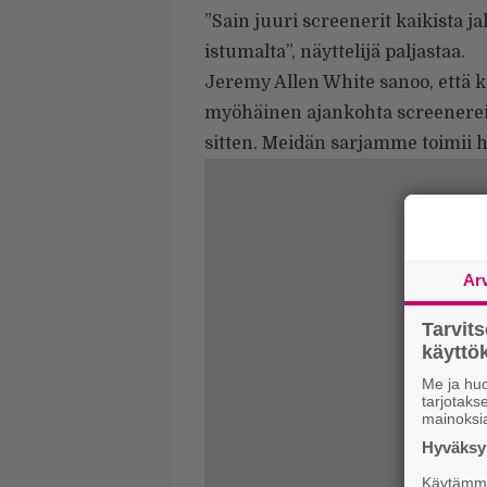
”Sain juuri screenerit kaikista j
istumalta”, näyttelijä paljastaa.
Jeremy Allen White sanoo, että k
myöhäinen ajankohta screenereill
sitten. Meidän sarjamme toimii h
Ar
Tarvit
käytt
Me ja huo
tarjotak
mainoksi
Hyväksym
Käytämme 