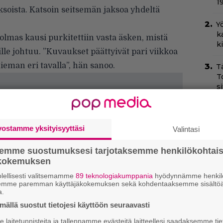
1
aksoista. Katsoin seitsemän jaksoa yhdeltä
Yö
k
olmas kausi purkitettiin vasta äsken, mistä
k
e johtuu. ”Kuvaukset päättyivät pari viikkoa
ieman eri tavalla”, hän sanoo.
T
T
s
O
d
vostamme yksityisyyttäsi
o
Valintasi
semme suostumuksesi tarjotaksemme henkilökohtai
H
ökokemuksen
e
M
lellisesti valitsemamme
89 teknologiakumppania
hyödynnämme henkilö
e
semme paremman käyttäjäkokemuksen sekä kohdentaaksemme sisältöä
a.
Sc
ällä suostut tietojesi käyttöön seuraavasti
m
laitetunnisteita ja tallennamme evästeitä laitteellesi saadaksemme tie