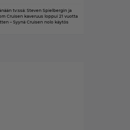
änään tv:ssä: Steven Spielbergin ja
om Cruisen kaveruus loppui 21 vuotta
itten – Syynä Cruisen nolo käytös