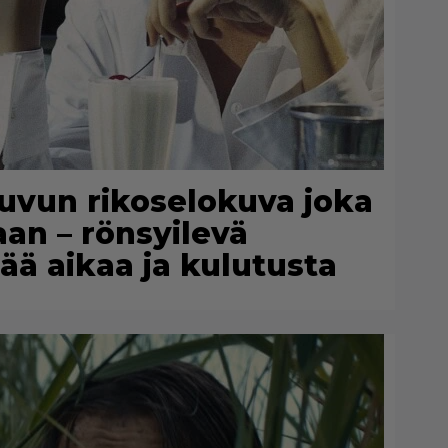
0-luvun rikoselokuva joka
an – rönsyilevä
ää aikaa ja kulutusta