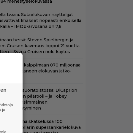
984 menestyselokuvassa
llä tv:ssä: Sotaelokuvan näyttelijät
asvattivat lihakset nopeasti erikoisella
ikalla – IMDb-arvosana on 7,6
änään tv:ssä: Steven Spielbergin ja
om Cruisen kaveruus loppui 21 vuotta
itten – Syynä Cruisen nolo käytös
hjaaja lähti kalppimaan 870 miljoonaa
ollaria tuottaneen elokuvan jatko-
sasta
sen
uippuleffa suoratoistossa: DiCaprion
nsimmäinen päärooli – ja Tobey
aguiren ensimmäinen
tietoja
lokuvaesiintyminen
 ja
ifihetki: Ilmaiskatselussa 100
iljoonan dollarin supersankarielokuva
toja