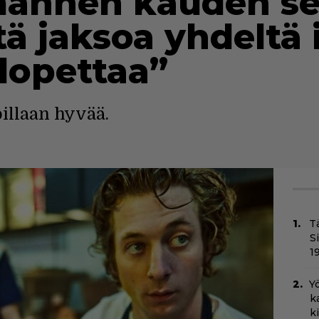
mannen kauden s
ä jaksoa yhdeltä 
 lopettaa”
oillaan hyvää.
T
S
1
Yö
k
k