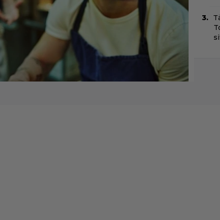
T
T
s