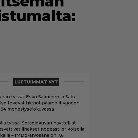
eitsemän
istumalta:
LUETUIMMAT NYT
änän tv:ssä: Esko Salminen ja Satu
ilvo tekevät hienot pääroolit vuoden
984 menestyselokuvassa
llä tv:ssä: Sotaelokuvan näyttelijät
asvattivat lihakset nopeasti erikoisella
ikalla – IMDb-arvosana on 7,6