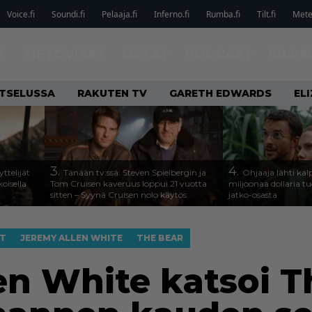
Voice.fi
Soundi.fi
Pelaaja.fi
Inferno.fi
Rumba.fi
Tilt.fi
Metel
T
TIETOVISAT
LISTAT
PODCAST
KILPA
ATSELUSSA
RAKUTEN TV
GARETH EDWARDS
EL
3.
4.
ttelijät
Tänään tv:ssä: Steven Spielbergin ja
Ohjaaja lähti k
koisella
Tom Cruisen kaveruus loppui 21 vuotta
miljoonaa dollaria t
sitten – Syynä Cruisen nolo käytös
jatko-osasta
T
JEREMY ALLEN WHITE
THE BEAR
en White katsoi T