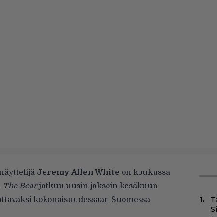
 näyttelijä
Jeremy Allen White
on koukussa
u
The Bear
jatkuu uusin jaksoin kesäkuun
sottavaksi kokonaisuudessaan Suomessa
T
S