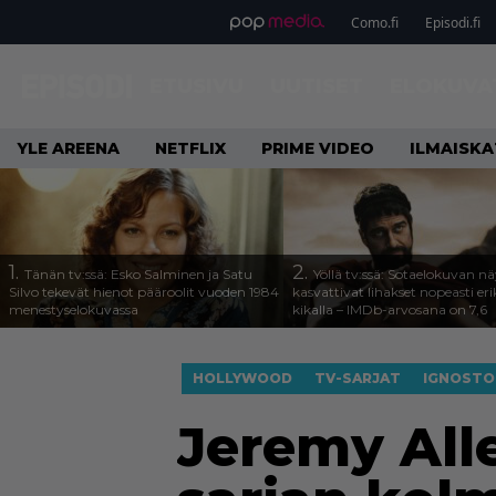
Como.fi
Episodi.fi
ETUSIVU
UUTISET
ELOKUVA
YLE AREENA
NETFLIX
PRIME VIDEO
ILMAISK
1.
2.
Tänän tv:ssä: Esko Salminen ja Satu
Yöllä tv:ssä: Sotaelokuvan näy
Silvo tekevät hienot pääroolit vuoden 1984
kasvattivat lihakset nopeasti eri
menestyselokuvassa
kikalla – IMDb-arvosana on 7,6
HOLLYWOOD
TV-SARJAT
IGNOSTO
Jeremy All