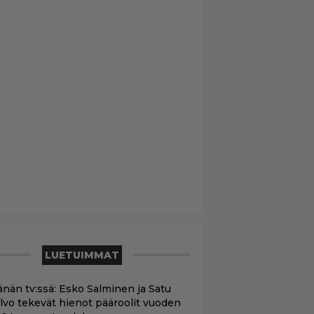
LUETUIMMAT
änän tv:ssä: Esko Salminen ja Satu
ilvo tekevät hienot pääroolit vuoden