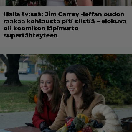
Illalla tv:ssä: Jim Carrey -leffan oudon
raakaa kohtausta piti siistiä – elokuva
oli koomikon läpimurto
supertähteyteen