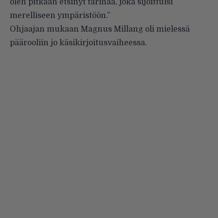
olen pitkään etsinyt tarinaa, joka sijoittuisi
merelliseen ympäristöön.”
Ohjaajan mukaan Magnus Millang oli mielessä
päärooliin jo käsikirjoitusvaiheessa.