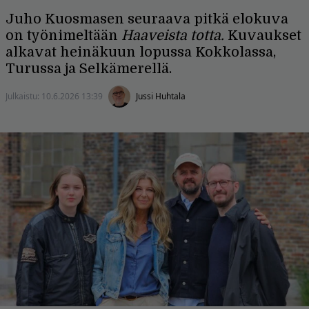
Juho Kuosmasen seuraava pitkä elokuva
on työnimeltään
Haaveista totta.
Kuvaukset
alkavat heinäkuun lopussa Kokkolassa,
Turussa ja Selkämerellä.
Julkaistu:
10.6.2026 13:39
Jussi Huhtala