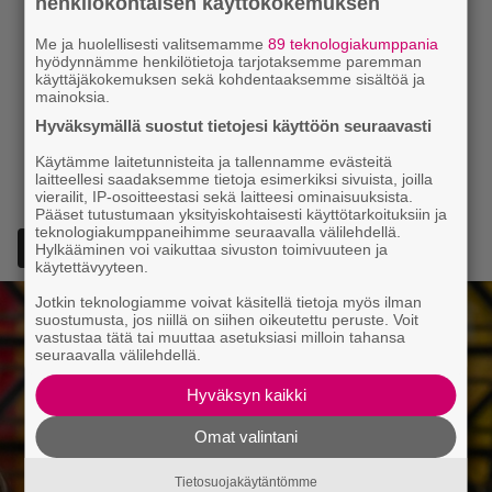
henkilökohtaisen käyttökokemuksen
Me ja huolellisesti valitsemamme
89 teknologiakumppania
hyödynnämme henkilötietoja tarjotaksemme paremman
käyttäjäkokemuksen sekä kohdentaaksemme sisältöä ja
mainoksia.
Hyväksymällä suostut tietojesi käyttöön seuraavasti
Käytämme laitetunnisteita ja tallennamme evästeitä
laitteellesi saadaksemme tietoja esimerkiksi sivuista, joilla
vierailit, IP-osoitteestasi sekä laitteesi ominaisuuksista.
Pääset tutustumaan yksityiskohtaisesti käyttötarkoituksiin ja
teknologiakumppaneihimme seuraavalla välilehdellä.
Lisää Episodi Googlen suosituksi lähteeksi
Hylkääminen voi vaikuttaa sivuston toimivuuteen ja
käytettävyyteen.
Jotkin teknologiamme voivat käsitellä tietoja myös ilman
suostumusta, jos niillä on siihen oikeutettu peruste. Voit
vastustaa tätä tai muuttaa asetuksiasi milloin tahansa
seuraavalla välilehdellä.
Hyväksyn kaikki
Omat valintani
Tietosuojakäytäntömme