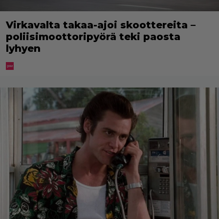
Virkavalta takaa-ajoi skoottereita –
poliisimoottoripyörä teki paosta
lyhyen