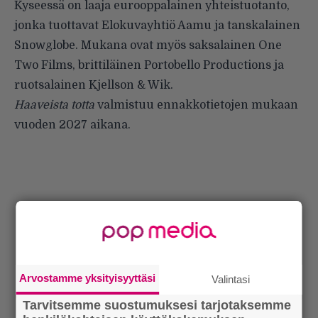
Kyseessä on laaja eurooppalainen yhteistuotanto,
jonka tuottavat Elokuvayhtiö Aamu ja tanskalainen
Snowglobe. Mukana ovat myös saksalainen One
Two Films, brittiläinen Portobello Productions ja
ruotsalainen Kjellson & Wik.
Haaveista totta
valmistuu ennakkotietojen mukaan
vuoden 2027 aikana.
Arvostamme yksityisyyttäsi
Valintasi
Tarvitsemme suostumuksesi tarjotaksemme