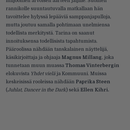
miljoonien arvoisen aarteen jäljille. Suomen
rannikolle suuntautuvalla matkallaan hän
tavoittelee hylyssä lepääviä samppanjapulloja,
mutta joutuu samalla pohtimaan unelmiensa
todellista merkitystä. Tarina on saanut
innoituksensa todellisista tapahtumista.
Pääroolissa nähdään tanskalainen näyttelijä,
käsikirjoittaja ja ohjaaja
Magnus Millang
, joka
tunnetaan muun muassa
Thomas Vinterbergin
elokuvista
Yhdet vielä
ja Kommuuni. Muissa
keskeisissä rooleissa nähdään
Paprika Steen
(
Juhlat, Dancer in the Dark
) sekä
Ellen Kihri.