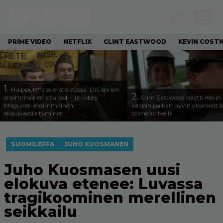
PRIME VIDEO
NETFLIX
CLINT EASTWOOD
KEVIN COST
1.
Huippuleffa suoratoistossa: DiCaprion
2.
ensimmäinen päärooli – ja Tobey
Clint Eastwood näytti Kevin 
Maguiren ensimmäinen
kaapin paikan hyvin yksinkertai
elokuvaesiintyminen
toimenpiteellä
SUOMILEFFA
JUHO KUOSMANEN
Juho Kuosmasen uusi
elokuva etenee: Luvassa
tragikoominen merellinen
seikkailu