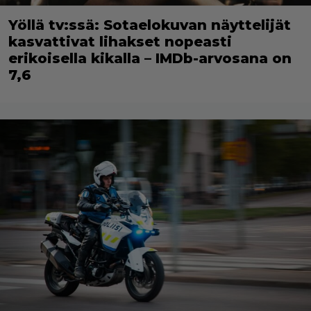
Yöllä tv:ssä: Sotaelokuvan näyttelijät
kasvattivat lihakset nopeasti
erikoisella kikalla – IMDb-arvosana on
7,6