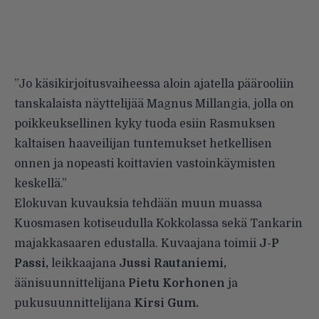
”Jo käsikirjoitusvaiheessa aloin ajatella päärooliin
tanskalaista näyttelijää Magnus Millangia, jolla on
poikkeuksellinen kyky tuoda esiin Rasmuksen
kaltaisen haaveilijan tuntemukset hetkellisen
onnen ja nopeasti koittavien vastoinkäymisten
keskellä.”
Elokuvan kuvauksia tehdään muun muassa
Kuosmasen kotiseudulla Kokkolassa sekä Tankarin
majakkasaaren edustalla. Kuvaajana toimii
J-P
Passi,
leikkaajana
Jussi Rautaniemi,
äänisuunnittelijana
Pietu Korhonen
ja
pukusuunnittelijana
Kirsi Gum.