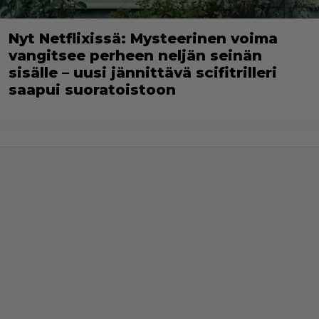
Nyt Netflixissä: Mysteerinen voima
vangitsee perheen neljän seinän
sisälle – uusi jännittävä scifitrilleri
saapui suoratoistoon