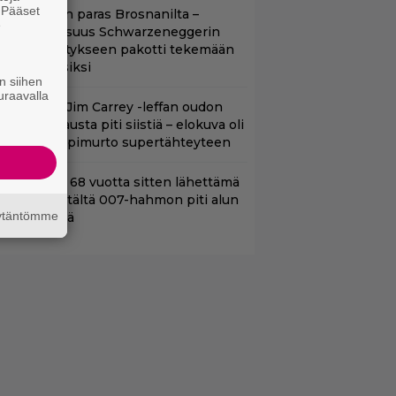
. Pääset
llan Bond on paras Brosnanilta –
e
amankaltaisuus Schwarzeneggerin
oimintatykitykseen pakotti tekemään
ässärin uusiksi
n siihen
uraavalla
lalla tv:ssä: Jim Carrey -leffan oudon
aakaa kohtausta piti siistiä – elokuva oli
oomikon läpimurto supertähteyteen
ond-luojan 68 vuotta sitten lähettämä
irje löytyi – tältä 007-hahmon piti alun
äytäntömme
erin näyttää