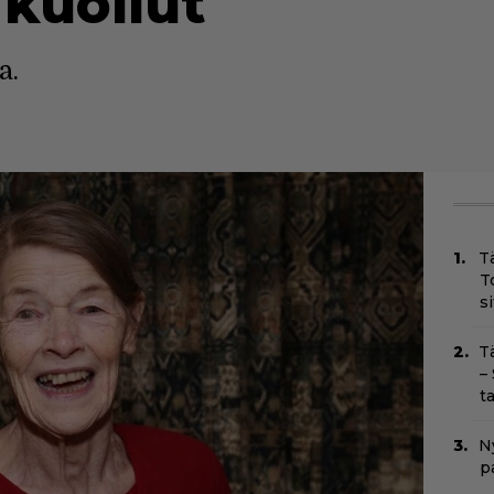
 kuollut
a.
T
T
s
T
–
t
Ny
p