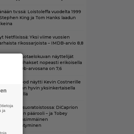
änään tv:ssä: Loistoleffa vuodelta 1999
 Stephen King ja Tom Hanks laadun
akeina
t Netflixissä: Yksi viime vuosien
arhaista rikossarjoista – IMDB-arvio 8,8
llä tv:ssä: Sotaelokuvan näyttelijät
asvattivat lihakset nopeasti erikoisella
ikalla – IMDb-arvosana on 7,6
lint Eastwood näytti Kevin Costnerille
aapin paikan hyvin yksinkertaisella
sen
oimenpiteellä
tietoja
uippuleffa suoratoistossa: DiCaprion
 ja
nsimmäinen päärooli – ja Tobey
aguiren ensimmäinen
lokuvaesiintyminen
toja