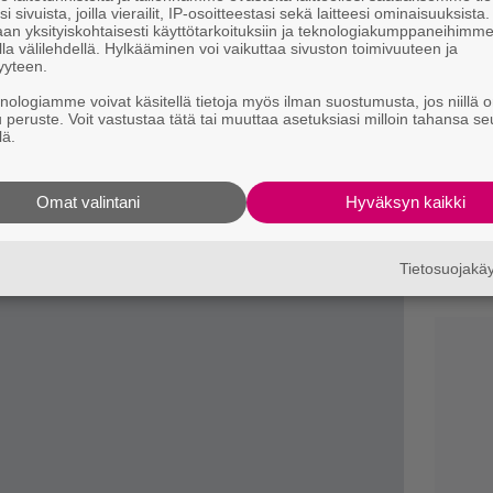
i sivuista, joilla vierailit, IP-osoitteestasi sekä laitteesi ominaisuuksista
I
an yksityiskohtaisesti käyttötarkoituksiin ja teknologiakumppaneihimm
s
la välilehdellä. Hylkääminen voi vaikuttaa sivuston toimivuuteen ja
t
yyteen.
k
knologiamme voivat käsitellä tietoja myös ilman suostumusta, jos niillä o
u peruste. Voit vastustaa tätä tai muuttaa asetuksiasi milloin tahansa se
Il
 ja Tonyn uransa aikana.
lä.
r
le vuonna 1992, kunnes palasi taas
k
Omat valintani
Hyväksyn kaikki
B
k
Tietosuojak
p