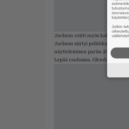
esimerkiks
tutustuma
seuraaval
käytettäv
Jotkin te
oikeutett
Jackson voitti myös kaksi Emmyä
välilehdel
Jackson siirtyi politiikan puolel
näyttelemisen pariin 2015.
Lepää rauhassa, Glenda.