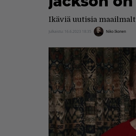
jackson on
Ikäviä uutisia maailmalt
Julkaistu:
16.6.2023 18:35
Niko Ikonen