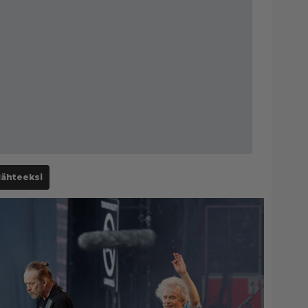
lähteeksi