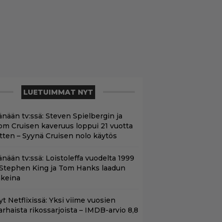
LUETUIMMAT NYT
änään tv:ssä: Steven Spielbergin ja
om Cruisen kaveruus loppui 21 vuotta
itten – Syynä Cruisen nolo käytös
änään tv:ssä: Loistoleffa vuodelta 1999
 Stephen King ja Tom Hanks laadun
akeina
t Netflixissä: Yksi viime vuosien
arhaista rikossarjoista – IMDB-arvio 8,8