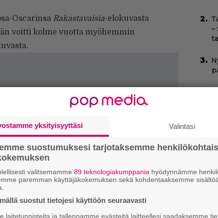
osa-Oscarinsa
Rakastavaisia
-elokuvasta
T
–
hän voitti kolme vuotta myöhemmin
t
kuvasta.
Ny
p
Yö
k
k
vostamme yksityisyyttäsi
Valintasi
C
k
semme suostumuksesi tarjotaksemme henkilökohtai
t
ökokemuksen
lellisesti valitsemamme
89 teknologiakumppania
hyödynnämme henkilö
H
semme paremman käyttäjäkokemuksen sekä kohdentaaksemme sisältöä
e
a.
M
ällä suostut tietojesi käyttöön seuraavasti
e
laitetunnisteita ja tallennamme evästeitä laitteellesi saadaksemme tie