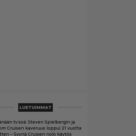
LUETUIMMAT
änään tv:ssä: Steven Spielbergin ja
om Cruisen kaveruus loppui 21 vuotta
itten – Syynä Cruisen nolo käytös