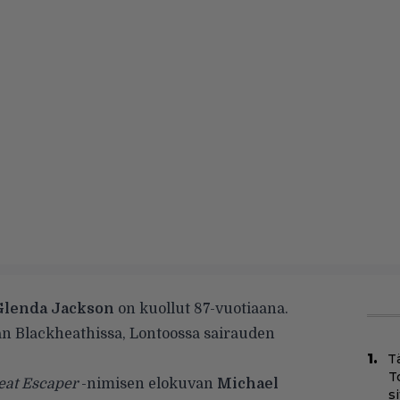
lenda Jackson
on kuollut 87-vuotiaana.
an Blackheathissa, Lontoossa sairauden
T
T
eat Escaper
-nimisen elokuvan
Michael
s