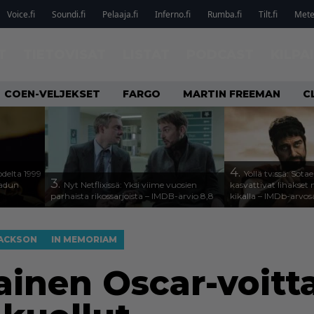
Voice.fi
Soundi.fi
Pelaaja.fi
Inferno.fi
Rumba.fi
Tilt.fi
Metel
T
TIETOVISAT
LISTAT
PODCAST
KILPA
COEN-VELJEKSET
FARGO
MARTIN FREEMAN
C
4.
odelta 1999
Yöllä tv:ssä: Sota
3.
aadun
Nyt Netflixissä: Yksi viime vuosien
kasvattivat lihakset n
parhaista rikossarjoista – IMDB-arvio 8,8
kikalla – IMDb-arvos
JACKSON
IN MEMORIAM
ainen Oscar-voitt