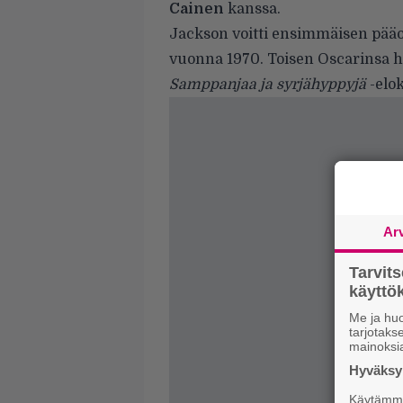
Cainen
kanssa.
Jackson voitti ensimmäisen pää
vuonna 1970. Toisen Oscarinsa 
Samppanjaa ja syrjähyppyjä
-elo
Ar
Tarvit
käytt
Me ja huo
tarjotak
mainoksi
Hyväksym
Käytämme 