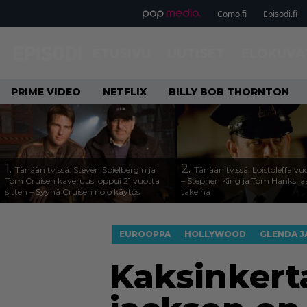
Como.fi
Episodi.fi
ETUSIVU
UUTISET
ELOKUVA
PRIME VIDEO
NETFLIX
BILLY BOB THORNTON
1.
2.
Tänään tv:ssä: Steven Spielbergin ja
Tänään tv:ssä: Loistoleffa vu
Tom Cruisen kaveruus loppui 21 vuotta
– Stephen King ja Tom Hanks l
sitten – Syynä Cruisen nolo käytös
takeina
EUROOPPA
HOLLYWOOD
GLENDA 
Kaksinkert