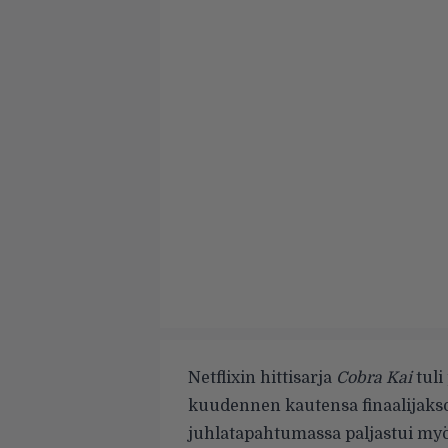
Netflixin hittisarja
Cobra Kai
tuli
kuudennen kautensa finaalijakso
juhlatapahtumassa paljastui my