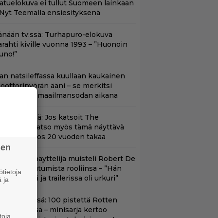
aatuelokuva ei tullut Suomeen lainkaan
 Nyt Teemalla ensiesityksenä
änään tv:ssä: Turhapuro-elokuva
arahti kiville vuonna 1993 – ”Huonoin
uno!”
llan natsileffassa kuullaan kaukainen
oottoripyörän ääni – se merkitsi
uolemaa 2. maailmansodan aikana
änään tv:ssä: Jos katsoit The
dysseyn, katso myös tämä näyttävä
oimintaeepos 20 vuoden takaa
sen
ape Fear -näyttelijä muisteli Robert De
iron paneutumista rooliinsa – ”Hän
tietoja
hui kielillä ja trailerissa oli urkuri”
 ja
yt Netflixissä: 100 pistettä Rotten
omatoesissa – minisarja kertoo
toja