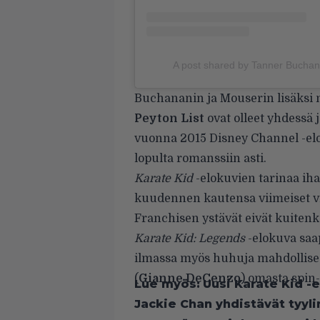
A post shared by Tanner Buchan
Buchananin ja Mouserin lisäksi 
Peyton List
ovat olleet yhdessä 
vuonna 2015 Disney Channel -elok
lopulta romanssiin asti.
Karate Kid
-elokuvien tarinaa iha
kuudennen kautensa viimeiset vii
Franchisen ystävät eivät kuitenka
Karate Kid: Legends
-elokuva saa
ilmassa myös huhuja mahdollise
(
Gianne DeCenzo
) omasta spin-
Lue myös:
Uusi Karate Kid -e
Jackie Chan yhdistävät tyyli