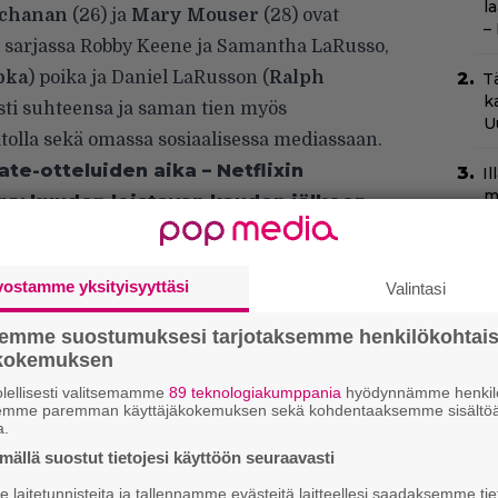
l
uchanan
(26) ja
Mary Mouser
(28) ovat
–
 sarjassa Robby Keene ja Samantha LaRusso,
bka
) poika ja Daniel LaRusson (
Ralph
T
k
asti suhteensa ja saman tien myös
U
olla sekä omassa sosiaalisessa mediassaan.
te-otteluiden aika – Netflixin
I
m
tyy kuuden loistavan kauden jälkeen
k
T
vostamme yksityisyyttäsi
Valintasi
O
t
semme suostumuksesi tarjotaksemme henkilökohtai
ökokemuksen
C
N
lellisesti valitsemamme
89 teknologiakumppania
hyödynnämme henkilö
pu
semme paremman käyttäjäkokemuksen sekä kohdentaaksemme sisältöä
a.
N
ällä suostut tietojesi käyttöön seuraavasti
T
laitetunnisteita ja tallennamme evästeitä laitteellesi saadaksemme tie