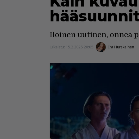
Kain kuvauk
hääsuunni
Iloinen uutinen, onnea p
Julkaistu:
15.2.2025 20:05
Ira Hurskainen