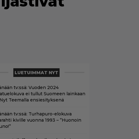
ljastivat
LUETUIMMAT NYT
änään tv:ssä: Vuoden 2024
aatuelokuva ei tullut Suomeen lainkaan
 Nyt Teemalla ensiesityksenä
änään tv:ssä: Turhapuro-elokuva
arahti kiville vuonna 1993 – ”Huonoin
uno!”