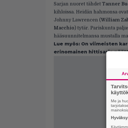
Sarjan nuoret tähdet
Tanner B
kihloissa. Heidän hahmonsa ovat
Johnny Lawrencen (
William Za
Macchio
) tytär. Pariskunta palj
hääsuunnitelmansa mustalla mat
Lue myös:
On viimeisten kara
erinomainen hittisarja päät
Ar
Tarvit
käytt
Me ja huo
tarjotak
mainoksi
Hyväksym
Käytämme 