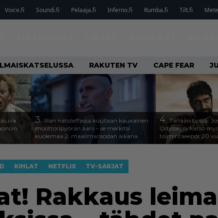
Voice.fi
Soundi.fi
Pelaaja.fi
Inferno.fi
Rumba.fi
Tilt.fi
Metel
T
TIETOVISAT
LISTAT
PODCAST
KILPA
ILMAISKATSELUSSA
RAKUTEN TV
CAPE FEAR
J
3.
4.
lokuva
Illan natsileffassa kuullaan kaukainen
Tänään tv:ssä: Jo
Huonoin
moottoripyörän ääni – se merkitsi
Odysseyn, katso my
kuolemaa 2. maailmansodan aikana
toimintaeepos 20 v
ID
KIHLAT
NETFLIX
TV-SARJAT
lat! Rakkaus leima