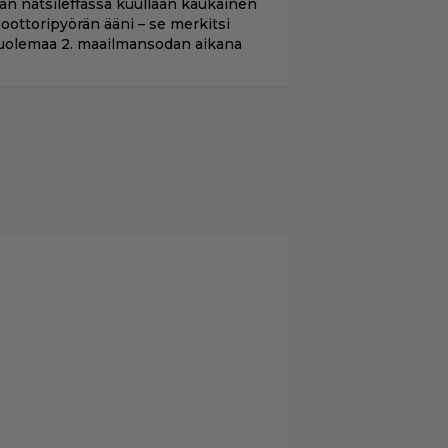
llan natsileffassa kuullaan kaukainen
oottoripyörän ääni – se merkitsi
uolemaa 2. maailmansodan aikana