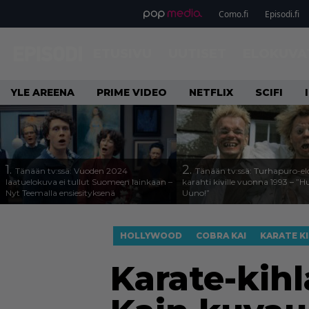
Como.fi
Episodi.fi
ETUSIVU
UUTISET
ELOKUVA
YLE AREENA
PRIME VIDEO
NETFLIX
SCIFI
1.
2.
Tänään tv:ssä: Vuoden 2024
Tänään tv:ssä: Turhapuro-e
laatuelokuva ei tullut Suomeen lainkaan –
karahti kiville vuonna 1993 – ”
Nyt Teemalla ensiesityksenä
Uuno!”
HOLLYWOOD
COBRA KAI
KARATE K
Karate-kih