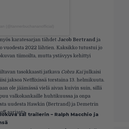
an (@tannerbuchananofficial)
myös karatesarjan tähdet
Jacob Bertrand
ja
jo vuodesta 2022 lähtien. Kaksikko tutustui jo
uvan tiimoilta, mutta ystävyys kehittyi
iltavan tasokkaasti jatkava
Cobra Kai
julkaisi
si jaksoa Netflixissä torstaina 13. helmikuuta.
an ole jäämässä vielä aivan kuivin suin, sillä
puu valkokankaille huhtikuussa ja onpa
sta uudesta Hawkin (Bertrand) ja Demetrin
off-sarjasta.
lokuva sai trailerin – Ralph Macchio ja
nsä