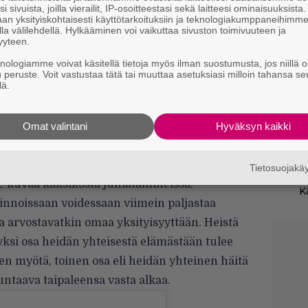
B
i sivuista, joilla vierailit, IP-osoitteestasi sekä laitteesi ominaisuuksista
t
an yksityiskohtaisesti käyttötarkoituksiin ja teknologiakumppaneihimm
la välilehdellä. Hylkääminen voi vaikuttaa sivuston toimivuuteen ja
yyteen.
S
f
knologiamme voivat käsitellä tietoja myös ilman suostumusta, jos niillä o
s
u peruste. Voit vastustaa tätä tai muuttaa asetuksiasi milloin tahansa se
lä.
S
s
Omat valintani
Hyväksyn kaikki
k
 jota et tiennyt tarvitsevasi! One Piece
S
ateliikkeitä Cobra Kain kulisseihin
Tietosuojak
h
 kuvaa kaksikosta juhlatamineissa.
K
innoissaan voidessaan viimein paljastaa
 arvostavatkin omaa yksityisyyttään. Heistä
 yksi osa heidän yhteisestä elämästään tulee
n myötä, toinen osa eli heidän yhteinen häitä
untaava taipaleensa vasta alkaa.