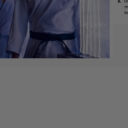
I
m
k