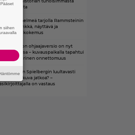
ritannian historian tuhoisimmasta
. Pääset
errori-iskusta
e
uoratoistohelmeä tarjolla Rammsteinin
aneille – synkkä, näyttävä ja
n siihen
atumainen kokemus
uraavalla
cifi-klassikon ohjaajaversio on nyt
uoratoistossa – kuvauspaikalla tapahtui
auhea ja verinen onnettomuus
aako Steven Spielbergin luultavasti
äytäntömme
uonoin elokuva jatkoa? –
äsikirjoittajalla on vastaus