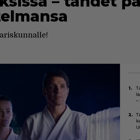
sissa – tähdet pa
telmansa
ariskunnalle!
T
l
–
T
k
U