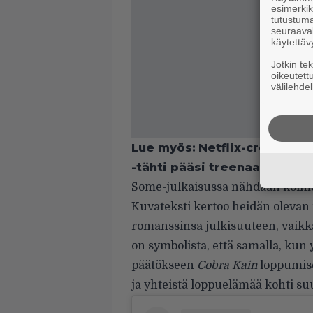
esimerkiks
tutustuma
seuraaval
käytettäv
Jotkin te
oikeutett
välilehdel
Lue myös:
Netflix-crossover,
-tähti pääsi treenaamaan kar
Some-julkaisussa nähdään kolme
Kuvateksti kertoo heidän olevan 
romanssinsa julkisuuteen, vaikka
on symbolista, että samalla, kun
päätökseen
Cobra Kain
loppumise
ja yhteistä loppuelämää kohti su