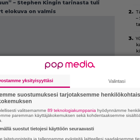
uun” – Stephen Kingin tarinasta tuli
yt elokuva on valmis
T
–
t
Yö
k
k
I
s
t
vostamme yksityisyyttäsi
Valintasi
k
semme suostumuksesi tarjotaksemme henkilökohtai
Il
ökokemuksen
r
k
lellisesti valitsemamme
89 teknologiakumppania
hyödynnämme henkilö
semme paremman käyttäjäkokemuksen sekä kohdentaaksemme sisältöä
a.
Ny
ällä suostut tietojesi käyttöön seuraavasti
p
laitetunnisteita ja tallennamme evästeitä laitteellesi saadaksemme tie