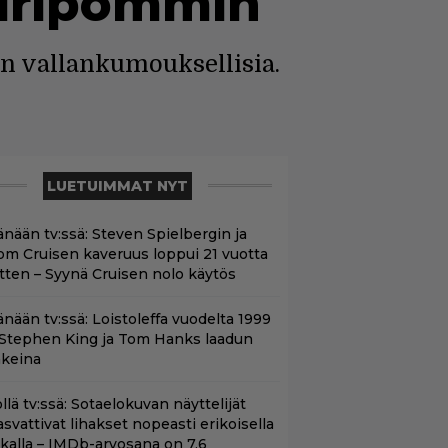
uuripommin
an vallankumouksellisia.
LUETUIMMAT NYT
änään tv:ssä: Steven Spielbergin ja
om Cruisen kaveruus loppui 21 vuotta
itten – Syynä Cruisen nolo käytös
änään tv:ssä: Loistoleffa vuodelta 1999
 Stephen King ja Tom Hanks laadun
akeina
llä tv:ssä: Sotaelokuvan näyttelijät
asvattivat lihakset nopeasti erikoisella
ikalla – IMDb-arvosana on 7,6