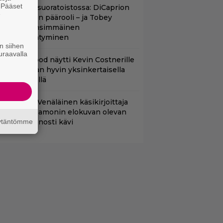
. Pääset
uippuleffa suoratoistossa: DiCaprion
e
nsimmäinen päärooli – ja Tobey
aguiren ensimmäinen
lokuvaesiintyminen
n siihen
uraavalla
lint Eastwood näytti Kevin Costnerille
aapin paikan hyvin yksinkertaisella
oimenpiteellä
lalla tv:ssä: Venäläinen käsikirjoittaja
äitti Matt Damonin elokuvan olevan
äytäntömme
änen – huonosti kävi