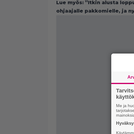
Lue myös:
”Itkin alusta lopp
ohjaajalle pakkomielle, ja n
Ar
Tarvit
käytt
Me ja huo
tarjotak
mainoksi
Hyväksym
Käytämme 