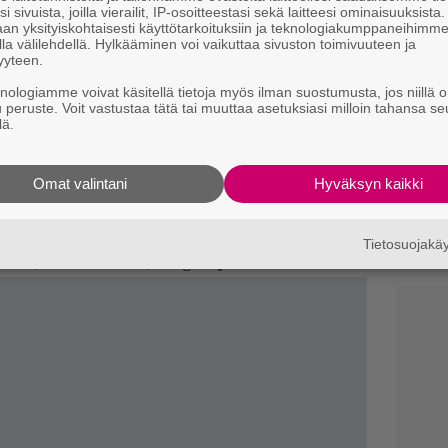
i sivuista, joilla vierailit, IP-osoitteestasi sekä laitteesi ominaisuuksista
H
an yksityiskohtaisesti käyttötarkoituksiin ja teknologiakumppaneihimm
e
la välilehdellä. Hylkääminen voi vaikuttaa sivuston toimivuuteen ja
M
yyteen.
ottaa työstetään elokuvaksi – Mukana
e
knologiamme voivat käsitellä tietoja myös ilman suostumusta, jos niillä o
u peruste. Voit vastustaa tätä tai muuttaa asetuksiasi milloin tahansa se
C
sensuroitu kirjailija. 87 hänen kirjaansa on
lä.
k
 sen sellaisista.
t
elletty kirjailija. 87 kirjaa. Saanko ehdottaa,
Omat valintani
Hyväksyn kaikki
Il
selvää, mistä kaikesta kitinässä ja valituksessa
v
 kirjakiellon kannattajat eivät saa aina
Tietosuojak
h
ka, hitto vieköön, King kirjoitti X:ään.