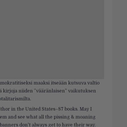
mokratitiseksi maaksi itseään kutsuva valtio
iä kirjoja niiden ”vääränlaisen” vaikutuksen
alitarismilta.
hor in the United States–87 books. May I
hem and see what all the pissing & moaning
 banners don't always get to have their way.