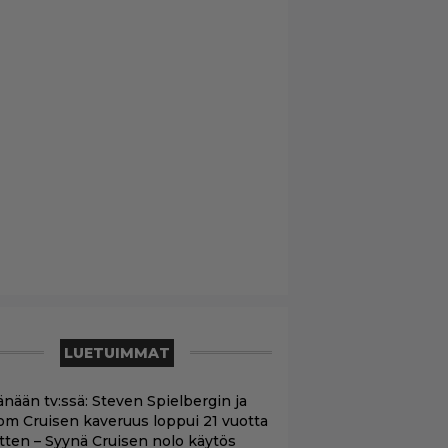
LUETUIMMAT
änään tv:ssä: Steven Spielbergin ja
om Cruisen kaveruus loppui 21 vuotta
itten – Syynä Cruisen nolo käytös