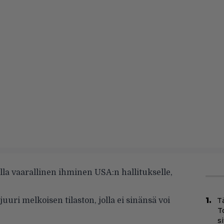
ella vaarallinen ihminen USA:n hallitukselle,
uri melkoisen tilaston, jolla ei sinänsä voi
T
T
s