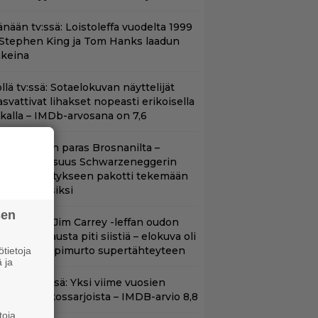
änään tv:ssä: Loistoleffa vuodelta 1999
 Stephen King ja Tom Hanks laadun
akeina
llä tv:ssä: Sotaelokuvan näyttelijät
asvattivat lihakset nopeasti erikoisella
ikalla – IMDb-arvosana on 7,6
llan Bond on paras Brosnanilta –
amankaltaisuus Schwarzeneggerin
oimintatykitykseen pakotti tekemään
ässärin uusiksi
sen
lalla tv:ssä: Jim Carrey -leffan oudon
aakaa kohtausta piti siistiä – elokuva oli
oomikon läpimurto supertähteyteen
tietoja
 ja
t Netflixissä: Yksi viime vuosien
arhaista rikossarjoista – IMDB-arvio 8,8
toja