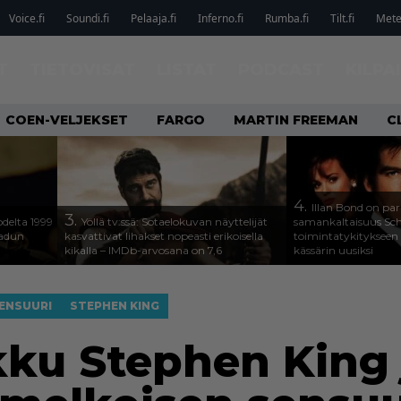
Voice.fi
Soundi.fi
Pelaaja.fi
Inferno.fi
Rumba.fi
Tilt.fi
Metel
T
TIETOVISAT
LISTAT
PODCAST
KILPA
COEN-VELJEKSET
FARGO
MARTIN FREEMAN
C
4.
Illan Bond on par
3.
odelta 1999
Yöllä tv:ssä: Sotaelokuvan näyttelijät
samankaltaisuus Sc
aadun
kasvattivat lihakset nopeasti erikoisella
toimintatykitykseen
kikalla – IMDb-arvosana on 7,6
kässärin uusiksi
ENSUURI
STEPHEN KING
u Stephen King j