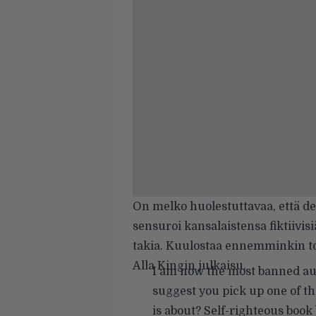
On melko huolestuttavaa, että de
sensuroi kansalaistensa fiktiivis
takia. Kuulostaa ennemminkin tot
Alla Kingin julkaisu.
I am now the most banned aut
suggest you pick up one of t
is about? Self-righteous book