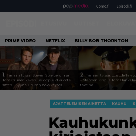
Como.fi
Episodi.fi
ETUSIVU
UUTISET
ELOKUVA
PRIME VIDEO
NETFLIX
BILLY BOB THORNTON
1.
2.
Tänään tv:ssä: Steven Spielbergin ja
Tänään tv:ssä: Loistoleffa vu
Tom Cruisen kaveruus loppui 21 vuotta
– Stephen King ja Tom Hanks l
sitten – Syynä Cruisen nolo käytös
takeina
AJATTELEMISEN AIHETTA
KAUHU
S
Kauhukunkk