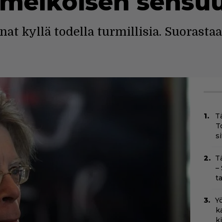
n melkoisen sens
at kyllä todella turmillisia. Suorasta
T
T
s
T
–
t
Yö
k
k