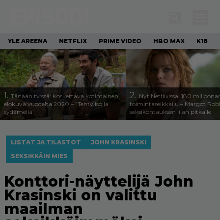
YLE AREENA
NETFLIX
PRIME VIDEO
HBO MAX
K18
1.
2.
Tänään tv:ssä: Koskettava kotimainen
Nyt Netflixissä: 180 miljoona
elokuva vuodelta 2020 – ”Tehty isolla
toimintaseikkailu – Margot Robb
sydämellä”
seksikohtauksen liian pitkälle
LISTAT JA TILASTOT
JOHN KRASINSKI
SEKSIKKÄIN MIES
Konttori-näyttelijä John
Krasinski on valittu
maailman