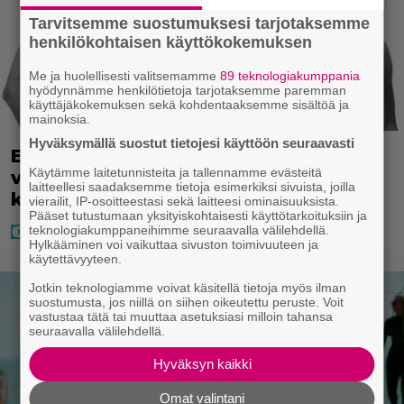
Tarvitsemme suostumuksesi tarjotaksemme
henkilökohtaisen käyttökokemuksen
Me ja huolellisesti valitsemamme
89 teknologiakumppania
hyödynnämme henkilötietoja tarjotaksemme paremman
käyttäjäkokemuksen sekä kohdentaaksemme sisältöä ja
mainoksia.
Hyväksymällä suostut tietojesi käyttöön seuraavasti
Eppu Normaali soitti kaikkien aikojen
Käytämme laitetunnisteita ja tallennamme evästeitä
viimeisen konserttinsa – nämä
laitteellesi saadaksemme tietoja esimerkiksi sivuista, joilla
kappaleet sillä kuultiin
vierailit, IP-osoitteestasi sekä laitteesi ominaisuuksista.
Pääset tutustumaan yksityiskohtaisesti käyttötarkoituksiin ja
teknologiakumppaneihimme seuraavalla välilehdellä.
Hylkääminen voi vaikuttaa sivuston toimivuuteen ja
käytettävyyteen.
Jotkin teknologiamme voivat käsitellä tietoja myös ilman
suostumusta, jos niillä on siihen oikeutettu peruste. Voit
vastustaa tätä tai muuttaa asetuksiasi milloin tahansa
seuraavalla välilehdellä.
Hyväksyn kaikki
Omat valintani