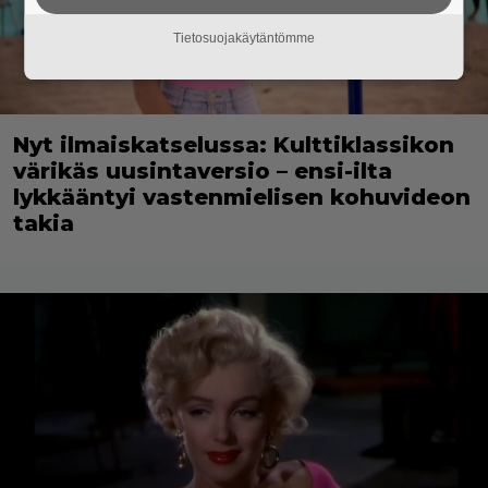
Tietosuojakäytäntömme
Nyt ilmaiskatselussa: Kulttiklassikon
värikäs uusintaversio – ensi-ilta
lykkääntyi vastenmielisen kohuvideon
takia