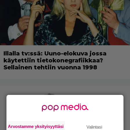
Illalla tv:ssä: Uuno-elokuva jossa
käytettiin tietokonegrafiikkaa?
Sellainen tehtiin vuonna 1998
Arvostamme yksityisyyttäsi
Valintasi