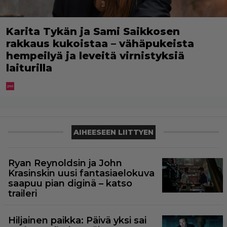
Karita Tykän ja Sami Saikkosen
rakkaus kukoistaa – vähäpukeista
hempeilyä ja leveitä virnistyksiä
laiturilla
AIHEESEEN LIITTYEN
Ryan Reynoldsin ja John
Krasinskin uusi fantasiaelokuva
saapuu pian diginä – katso
traileri
Hiljainen paikka: Päivä yksi sai