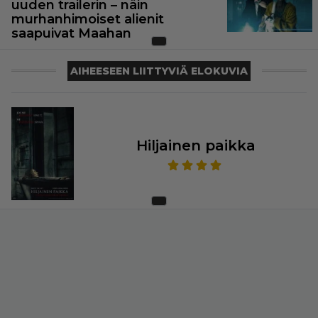
uuden trailerin – näin
murhanhimoiset alienit
saapuivat Maahan
AIHEESEEN LIITTYVIÄ ELOKUVIA
Hiljainen paikka