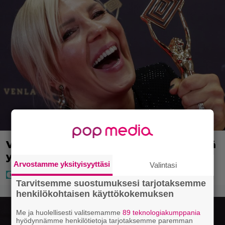
Vappu Pimiästä tuli miljoonikko – eikä
yksi milli edes riitä, näin se tapahtui
Arvostamme yksityisyyttäsi
Valintasi
Tarvitsemme suostumuksesi tarjotaksemme
henkilökohtaisen käyttökokemuksen
Me ja huolellisesti valitsemamme
89 teknologiakumppania
hyödynnämme henkilötietoja tarjotaksemme paremman