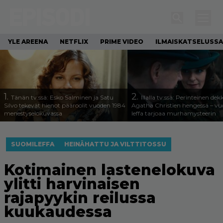
YLE AREENA
NETFLIX
PRIME VIDEO
ILMAISKATSELUSSA
1.
2.
Tänän tv:ssä: Esko Salminen ja Satu
Illalla tv:ssä: Perinteinen dek
Silvo tekevät hienot pääroolit vuoden 1984
Agatha Christien hengessä – v
menestyselokuvassa
leffa tarjoaa murhamysteerin
SUOMILEFFA
HEINÄHATTU JA VILTTITOSSU
Kotimainen lastenelokuva
ylitti harvinaisen
rajapyykin reilussa
kuukaudessa