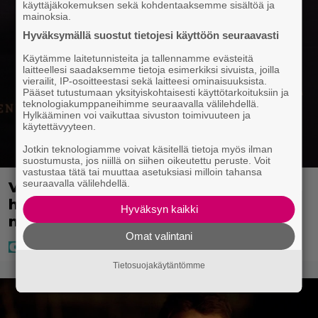
käyttäjäkokemuksen sekä kohdentaaksemme sisältöä ja
mainoksia.
Hyväksymällä suostut tietojesi käyttöön seuraavasti
Käytämme laitetunnisteita ja tallennamme evästeitä
laitteellesi saadaksemme tietoja esimerkiksi sivuista, joilla
vierailit, IP-osoitteestasi sekä laitteesi ominaisuuksista.
Pääset tutustumaan yksityiskohtaisesti käyttötarkoituksiin ja
teknologiakumppaneihimme seuraavalla välilehdellä.
Hylkääminen voi vaikuttaa sivuston toimivuuteen ja
käytettävyyteen.
Jotkin teknologiamme voivat käsitellä tietoja myös ilman
suostumusta, jos niillä on siihen oikeutettu peruste. Voit
vastustaa tätä tai muuttaa asetuksiasi milloin tahansa
seuraavalla välilehdellä.
Vappu Pimiä söi Portugalissa
hanhenkauloja – näin erikoiselta ne
Hyväksyn kaikki
näyttävät
Omat valintani
Tietosuojakäytäntömme