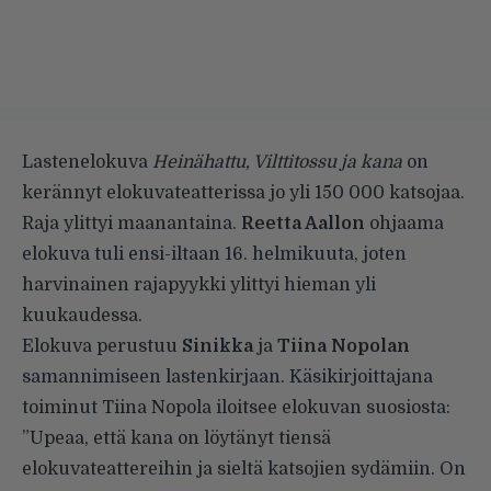
Lastenelokuva
Heinähattu, Vilttitossu ja kana
on
kerännyt elokuvateatterissa jo yli 150 000 katsojaa.
Raja ylittyi maanantaina.
Reetta Aallon
ohjaama
elokuva tuli ensi-iltaan 16. helmikuuta, joten
harvinainen rajapyykki ylittyi hieman yli
kuukaudessa.
Elokuva perustuu
Sinikka
ja
Tiina Nopolan
samannimiseen lastenkirjaan. Käsikirjoittajana
toiminut Tiina Nopola iloitsee elokuvan suosiosta:
”Upeaa, että kana on löytänyt tiensä
elokuvateattereihin ja sieltä katsojien sydämiin. On