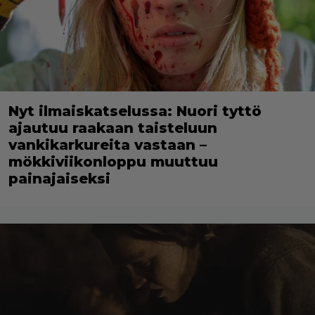
Nyt ilmaiskatselussa: Nuori tyttö
ajautuu raakaan taisteluun
vankikarkureita vastaan –
mökkiviikonloppu muuttuu
painajaiseksi