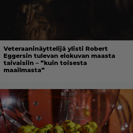
Veteraaninäyttelijä ylisti Robert
Eggersin tulevan elokuvan maasta
taivaisiin – ”kuin toisesta
maailmasta”