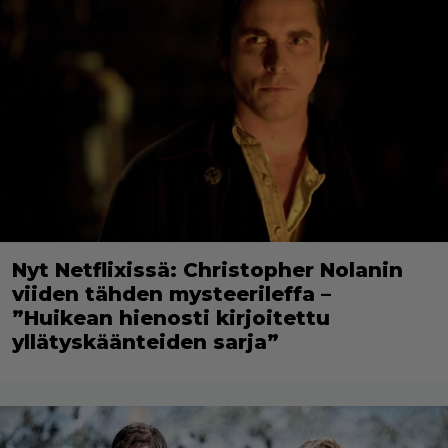
Nyt Netflixissä: Christopher Nolanin
viiden tähden mysteerileffa –
”Huikean hienosti kirjoitettu
yllätyskäänteiden sarja”