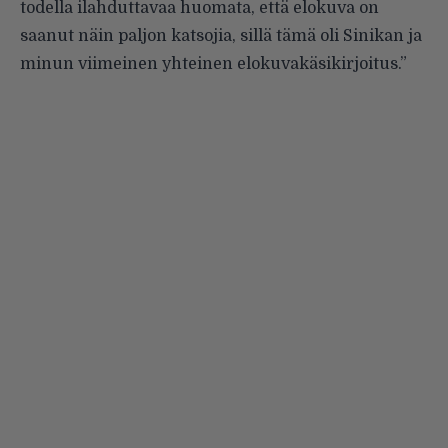
todella ilahduttavaa huomata, että elokuva on
saanut näin paljon katsojia, sillä tämä oli Sinikan ja
minun viimeinen yhteinen elokuvakäsikirjoitus.”