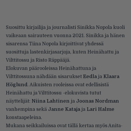
Suosittu kirjailija ja journalisti Sinikka Nopola kuoli
vaikeaan sairauteen vuonna 2021. Sinikka ja hänen
sisarensa Tiina Nopola kirjoittivat yhdessä
suosittuja lastenkirjasarjoja, kuten Heinähattu ja
Vilttitossu ja Risto Räppääjä.
Elokuvan päärooleissa Heinähattuna ja
Vilttitossuna nähdään sisarukset
Eedla
ja
Klaara
Höglund
. Aikuisten rooleissa ovat edellisistä
Heinähattu ja Vilttitossu -elokuvista tutut
näyttelijät:
Niina Lahtinen
ja
Joonas Nordman
vanhempina sekä
Janne Kataja
ja
Lari Halme
konstaapeleina.
Mukana seikkailuissa ovat tällä kertaa myös Anita-