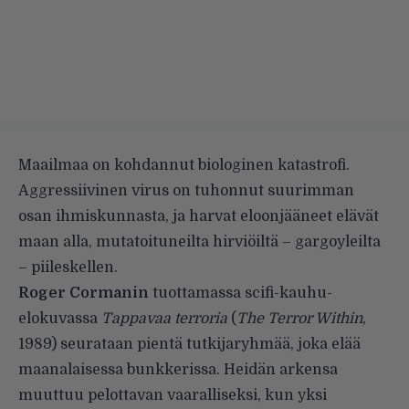
Maailmaa on kohdannut biologinen katastrofi.
Aggressiivinen virus on tuhonnut suurimman
osan ihmiskunnasta, ja harvat eloonjääneet elävät
maan alla, mutatoituneilta hirviöiltä – gargoyleilta
– piileskellen.
Roger Cormanin
tuottamassa scifi-kauhu­
elokuvassa
Tappavaa terroria
(
The Terror Within
,
1989) seurataan pientä tutkijaryhmää, joka elää
maanalaisessa bunkkerissa. Heidän arkensa
muuttuu pelottavan vaaralliseksi, kun yksi