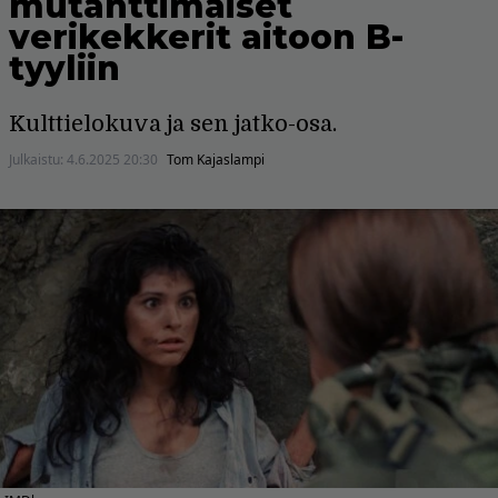
mutanttimaiset
verikekkerit aitoon B-
tyyliin
Kulttielokuva ja sen jatko-osa.
Julkaistu:
4.6.2025 20:30
Tom Kajaslampi