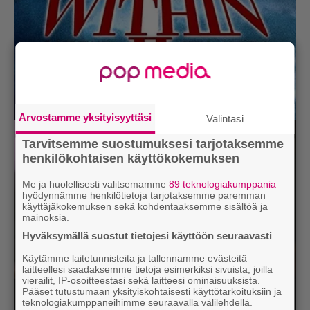
Arvostamme yksityisyyttäsi
Valintasi
Tarvitsemme suostumuksesi tarjotaksemme
henkilökohtaisen käyttökokemuksen
Me ja huolellisesti valitsemamme
89 teknologiakumppania
hyödynnämme henkilötietoja tarjotaksemme paremman
käyttäjäkokemuksen sekä kohdentaaksemme sisältöä ja
mainoksia.
Hyväksymällä suostut tietojesi käyttöön seuraavasti
Käytämme laitetunnisteita ja tallennamme evästeitä
laitteellesi saadaksemme tietoja esimerkiksi sivuista, joilla
vierailit, IP-osoitteestasi sekä laitteesi ominaisuuksista.
Pääset tutustumaan yksityiskohtaisesti käyttötarkoituksiin ja
teknologiakumppaneihimme seuraavalla välilehdellä.