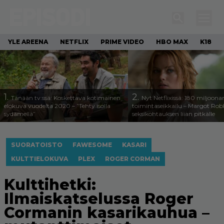
YLE AREENA
NETFLIX
PRIME VIDEO
HBO MAX
K18
1.
2.
Tänään tv:ssä: Koskettava kotimainen
Nyt Netflixissä: 180 miljoona
elokuva vuodelta 2020 – ”Tehty isolla
toimintaseikkailu – Margot Robb
sydämellä”
seksikohtauksen liian pitkälle
SUORATOISTO
FAWESOME
KASARI
KULTTIELOKUVA
PLEX
ROGER CORMAN
Kulttihetki:
Ilmaiskatselussa Roger
Cormanin kasarikauhua –