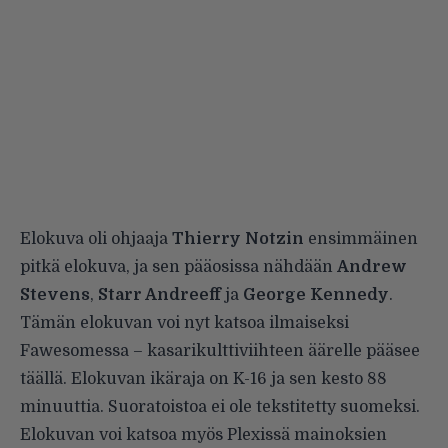
Elokuva oli ohjaaja
Thierry Notzin
ensimmäinen
pitkä elokuva, ja sen pääosissa nähdään
Andrew
Stevens
,
Starr Andreeff
ja
George Kennedy
.
Tämän elokuvan voi nyt katsoa ilmaiseksi
Fawesomessa – kasarikulttiviihteen äärelle pääsee
täällä
. Elokuvan ikäraja on K-16 ja sen kesto 88
minuuttia. Suoratoistoa ei ole tekstitetty suomeksi.
Elokuvan voi katsoa myös
Plexissä
mainoksien