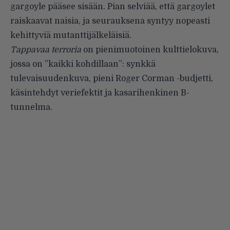
gargoyle pääsee sisään. Pian selviää, että gargoylet
raiskaavat naisia, ja seurauksena syntyy nopeasti
kehittyviä mutanttijälkeläisiä.
Tappavaa terroria
on pienimuotoinen kulttielokuva,
jossa on ”kaikki kohdillaan”: synkkä
tulevaisuudenkuva, pieni Roger Corman -budjetti,
käsintehdyt veriefektit ja kasarihenkinen B-
tunnelma.