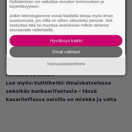
Hylkääminen voi vaikuttaa sivuston toimivuuteen ja
käytettävyyteen.
Jotkin teknologiamme voivat käsitellä tietoja myös ilman
suostumusta, jos niillä on siihen oikeutettu peruste. Voit
vastustaa tätä tai muuttaa asetuksiasi milloin tahansa
seuraavalla välilehdellä.
Hyväksyn kaikki
Omat valintani
Lue myös:
Vielä hetken ilmaiskatselussa:
Tietosuojakäytäntömme
Väkivallan uhri ryhtyy kostajaksi – raju ja
ravisteleva trilleri
Lue myös:
Kulttihetki: Ilmaiskatselussa
seksikäs barbaarifantasia – tässä
kasarileffassa naisilla on miekka ja valta