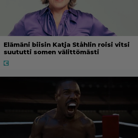
Elämäni biisin Katja Ståhlin roisi vitsi
suututti somen välittömästi