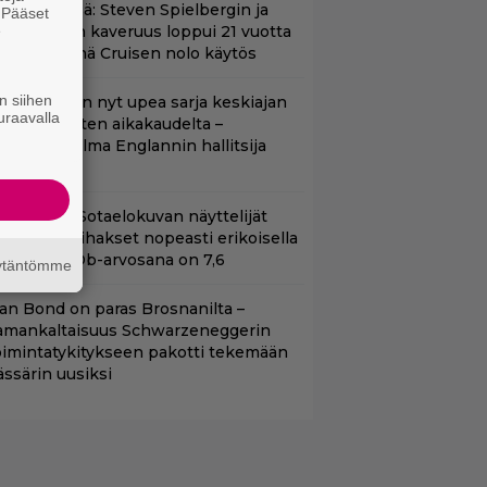
änään tv:ssä: Steven Spielbergin ja
. Pääset
e
om Cruisen kaveruus loppui 21 vuotta
itten – Syynä Cruisen nolo käytös
n siihen
etflixissä on nyt upea sarja keskiajan
uraavalla
uninkaallisten aikakaudelta –
eskiössä julma Englannin hallitsija
enrik VIII
llä tv:ssä: Sotaelokuvan näyttelijät
asvattivat lihakset nopeasti erikoisella
ikalla – IMDb-arvosana on 7,6
äytäntömme
llan Bond on paras Brosnanilta –
amankaltaisuus Schwarzeneggerin
oimintatykitykseen pakotti tekemään
ässärin uusiksi