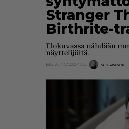
syntymättö
Stranger T
Birthrite-tr
Elokuvassa nähdään m
näyttelijöitä.
Julkaistu:
17.7.2025 10:00
Kami Launonen