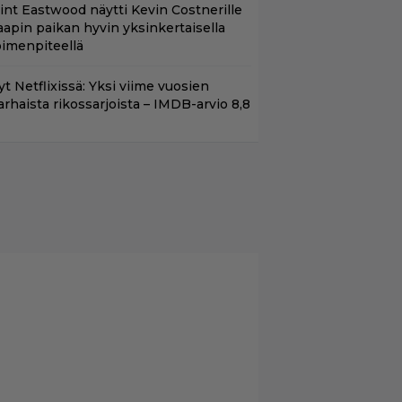
lint Eastwood näytti Kevin Costnerille
aapin paikan hyvin yksinkertaisella
oimenpiteellä
t Netflixissä: Yksi viime vuosien
arhaista rikossarjoista – IMDB-arvio 8,8