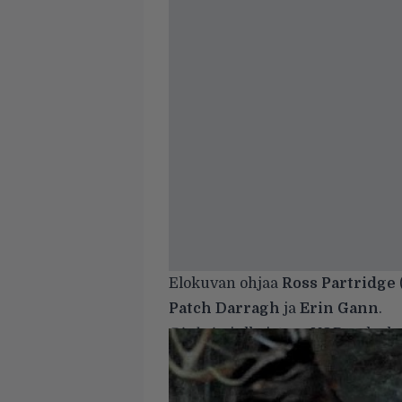
Elokuvan ohjaa
Ross Partridge
Patch Darragh
ja
Erin Gann
.
Birthrite
julkaistaan VOD-palvelui