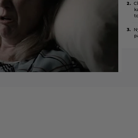
C
k
t
Ny
p