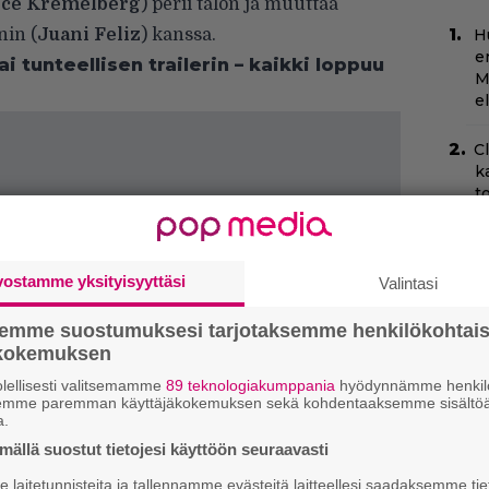
ice Kremelberg
) perii talon ja muuttaa
nin (
Juani Feliz
) kanssa.
H
e
i tunteellisen trailerin – kaikki loppuu
M
e
C
k
t
Ny
p
vostamme yksityisyyttäsi
Valintasi
T
semme suostumuksesi tarjotaksemme henkilökohtai
–
ökokemuksen
t
lellisesti valitsemamme
89 teknologiakumppania
hyödynnämme henkilö
semme paremman käyttäjäkokemuksen sekä kohdentaaksemme sisältöä
B
a.
k
ällä suostut tietojesi käyttöön seuraavasti
p
laitetunnisteita ja tallennamme evästeitä laitteellesi saadaksemme tie