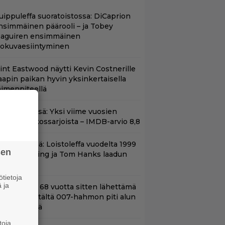
uippuleffa suoratoistossa: DiCaprion
nsimmäinen päärooli – ja Tobey
aguiren ensimmäinen
lokuvaesiintyminen
lint Eastwood näytti Kevin Costnerille
aapin paikan hyvin yksinkertaisella
oimenpiteellä
t Netflixissä: Yksi viime vuosien
arhaista rikossarjoista – IMDB-arvio 8,8
änään tv:ssä: Loistoleffa vuodelta 1999
sen
 Stephen King ja Tom Hanks laadun
akeina
tietoja
 ja
ond-luojan 68 vuotta sitten lähettämä
irje löytyi – tältä 007-hahmon piti alun
erin näyttää
toja