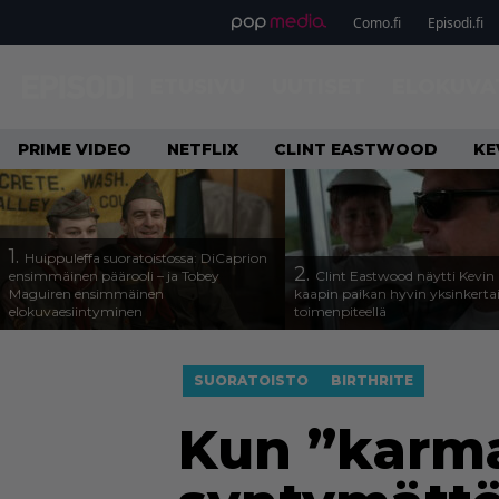
Como.fi
Episodi.fi
ETUSIVU
UUTISET
ELOKUVA
PRIME VIDEO
NETFLIX
CLINT EASTWOOD
KE
1.
Huippuleffa suoratoistossa: DiCaprion
2.
ensimmäinen päärooli – ja Tobey
Clint Eastwood näytti Kevin 
Maguiren ensimmäinen
kaapin paikan hyvin yksinkertai
elokuvaesiintyminen
toimenpiteellä
SUORATOISTO
BIRTHRITE
Kun ”karma