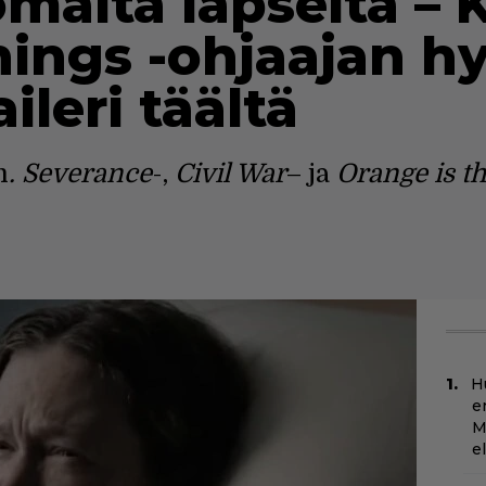
mältä lapselta – 
hings -ohjaajan h
aileri täältä
m
. Severance
-,
Civil War
– ja
Orange is t
H
e
M
e