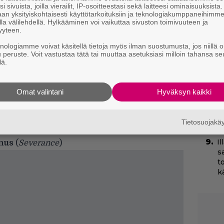
T
i sivuista, joilla vierailit, IP-osoitteestasi sekä laitteesi ominaisuuksista
an yksityiskohtaisesti käyttötarkoituksiin ja teknologiakumppaneihimm
T
la välilehdellä. Hylkääminen voi vaikuttaa sivuston toimivuuteen ja
s
yyteen.
knologiamme voivat käsitellä tietoja myös ilman suostumusta, jos niillä o
N
u peruste. Voit vastustaa tätä tai muuttaa asetuksiasi milloin tahansa se
k
rstoutuvat, kun taloon liittyvä ”karmavelka”,
lä.
k
avat heidän syntymätöntä lastaan. Pian he
H
yhteisön kirouksen ja synkän historian.
Omat valintani
Hyväksyn kaikki
Yö
at Stranger Thingsin tekijöiden sarjat
k
htumiin?
k
Tietosuojak
 (
Orange is the New Black, Syntinen
) ja Felizin
I
rnus
(
Severance
)
s
t
k