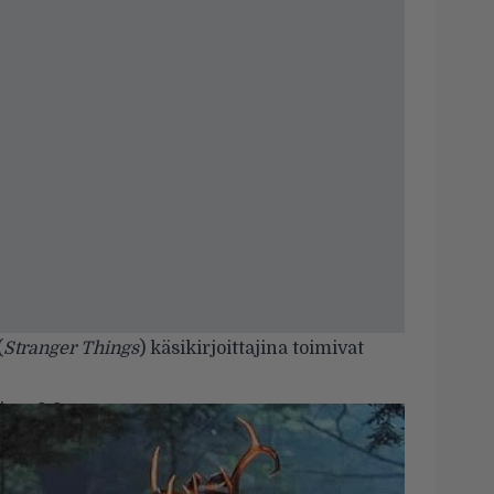
(
Stranger Things
) käsikirjoittajina toimivat
ssa 8.8.