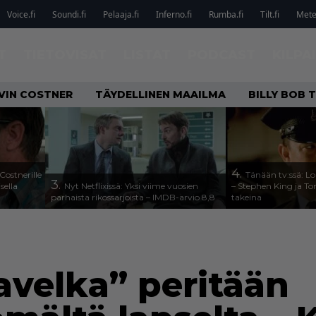
Voice.fi
Soundi.fi
Pelaaja.fi
Inferno.fi
Rumba.fi
Tilt.fi
Metel
T
TIETOVISAT
LISTAT
PODCAST
KILPA
VIN COSTNER
TÄYDELLINEN MAAILMA
BILLY BOB
4.
Costnerille
Tänään tv:ssä: Lo
3.
sella
Nyt Netflixissä: Yksi viime vuosien
– Stephen King ja T
parhaista rikossarjoista – IMDB-arvio 8,8
takeina
velka” peritään