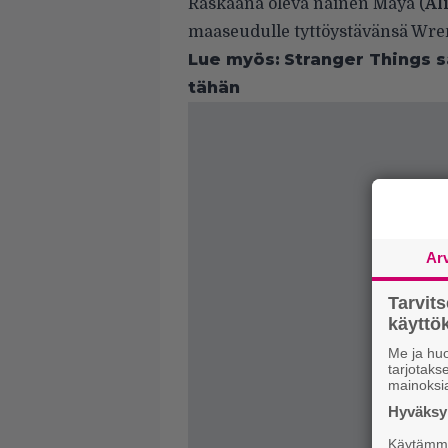
Raskaana oleva nainen Maya (
Al
maaseudulle tyttöystävänsä Wre
Lue myös:
Stranger Things sa
tähän
Ar
Tarvit
käytt
Me ja huo
tarjotak
mainoksi
Hyväksym
Käytämme 