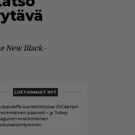
Katso
yytävä
he New Black
-
LUETUIMMAT NYT
uippuleffa suoratoistossa: DiCaprion
nsimmäinen päärooli – ja Tobey
aguiren ensimmäinen
lokuvaesiintyminen