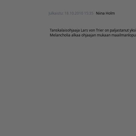
Julkaistu:
18.10.2010 15:35
Niina Holm
Tanskalaisohjaaja Lars von Trier on paljastanut yksit
Melancholia alkaa ohjaajan mukaan maailmanlopust