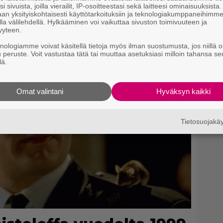
lähteeksi
i sivuista, joilla vierailit, IP-osoitteestasi sekä laitteesi ominaisuuksista
m
an yksityiskohtaisesti käyttötarkoituksiin ja teknologiakumppaneihimm
la välilehdellä. Hylkääminen voi vaikuttaa sivuston toimivuuteen ja
yyteen.
knologiamme voivat käsitellä tietoja myös ilman suostumusta, jos niillä o
u peruste. Voit vastustaa tätä tai muuttaa asetuksiasi milloin tahansa se
lä.
Omat valintani
Hyväksyn kaikki
Tietosuojak