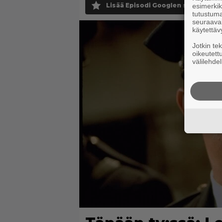
Lisää Episodi Googlen suosituksi 
esimerkiks
tutustuma
seuraaval
käytettäv
Jotkin te
oikeutett
välilehdel