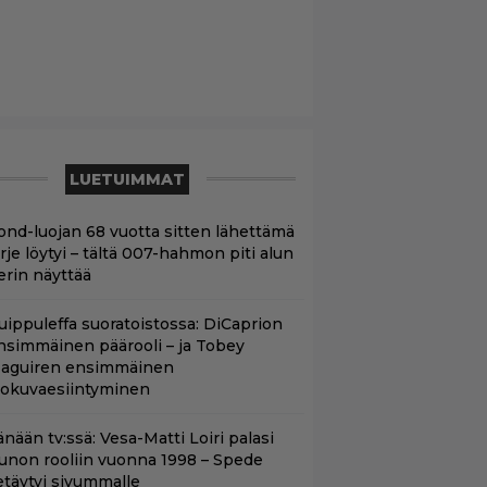
LUETUIMMAT
ond-luojan 68 vuotta sitten lähettämä
irje löytyi – tältä 007-hahmon piti alun
erin näyttää
uippuleffa suoratoistossa: DiCaprion
nsimmäinen päärooli – ja Tobey
aguiren ensimmäinen
lokuvaesiintyminen
nään tv:ssä: Vesa-Matti Loiri palasi
unon rooliin vuonna 1998 – Spede
etäytyi sivummalle