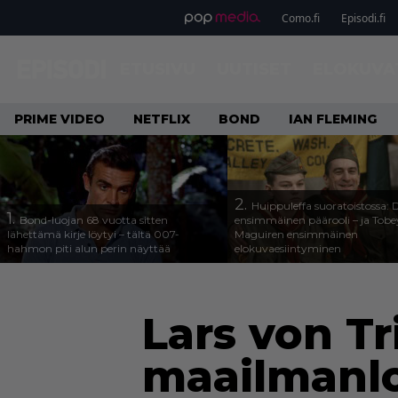
Como.fi
Episodi.fi
ETUSIVU
UUTISET
ELOKUVA
PRIME VIDEO
NETFLIX
BOND
IAN FLEMING
2.
Huippuleffa suoratoistossa: 
1.
Bond-luojan 68 vuotta sitten
ensimmäinen päärooli – ja Tobe
lähettämä kirje löytyi – tältä 007-
Maguiren ensimmäinen
hahmon piti alun perin näyttää
elokuvaesiintyminen
Lars von Tr
maailmanl