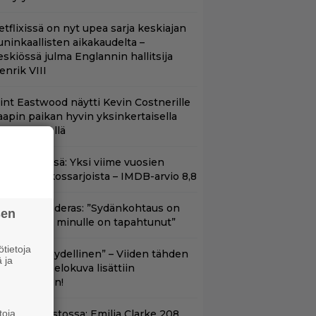
etflixissä on nyt upea sarja keskiajan
uninkaallisten aikakaudelta –
eskiössä julma Englannin hallitsija
enrik VIII
lint Eastwood näytti Kevin Costnerille
aapin paikan hyvin yksinkertaisella
oimenpiteellä
t Netflixissä: Yksi viime vuosien
arhaista rikossarjoista – IMDB-arvio 8,8
ntonio Banderas: ”Sydänkohtaus on
sen
arasta mitä minulle on tapahtunut”
tietoja
Lajissaan täydellinen” – Viiden tähden
 ja
cifitoimintaelokuva lisättiin
uoratoistoon!
toja
yt suoratoistossa: Emilia Clarke 208