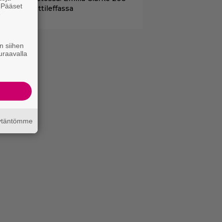
. Pääset
iljoonan hittileffassa
e
n siihen
uraavalla
äytäntömme