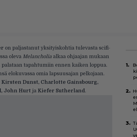
er
on paljastanut yksityiskohtia tulevasta scifi-
essa oleva
Melancholia
alkaa ohjaajan mukaan
 palataan tapahtumiin ennen kaiken loppua.
B
k
nsä elokuvassa omia lapsuusajan pelkojaan.
p
t
Kirsten Dunst, Charlotte Gainsbourg,
d, John Hurt
ja
Kiefer Sutherland
.
H
e
M
e
Tä
U
v