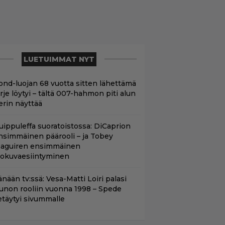
LUETUIMMAT NYT
ond-luojan 68 vuotta sitten lähettämä
irje löytyi – tältä 007-hahmon piti alun
erin näyttää
uippuleffa suoratoistossa: DiCaprion
nsimmäinen päärooli – ja Tobey
aguiren ensimmäinen
lokuvaesiintyminen
nään tv:ssä: Vesa-Matti Loiri palasi
unon rooliin vuonna 1998 – Spede
etäytyi sivummalle