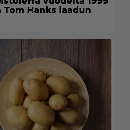
oistoleffa vuodelta 1999
ja Tom Hanks laadun