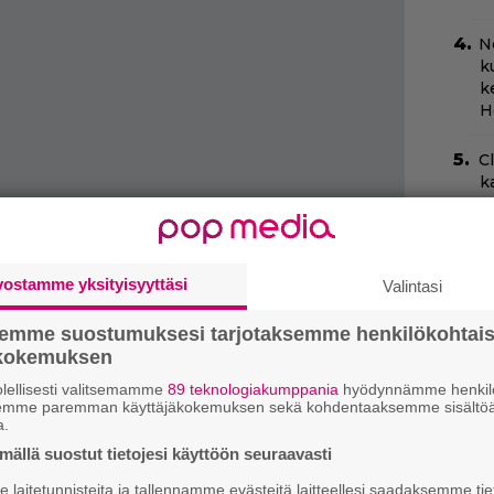
N
k
k
H
C
k
t
Ny
p
vostamme yksityisyyttäsi
Valintasi
A
semme suostumuksesi tarjotaksemme henkilökohtai
p
ökokemuksen
lman ensi-ilta lienee Cannesin
lellisesti valitsemamme
89 teknologiakumppania
hyödynnämme henkilö
.
”
semme paremman käyttäjäkokemuksen sekä kohdentaaksemme sisältöä
s
a.
s
ällä suostut tietojesi käyttöön seuraavasti
laitetunnisteita ja tallennamme evästeitä laitteellesi saadaksemme tie
N