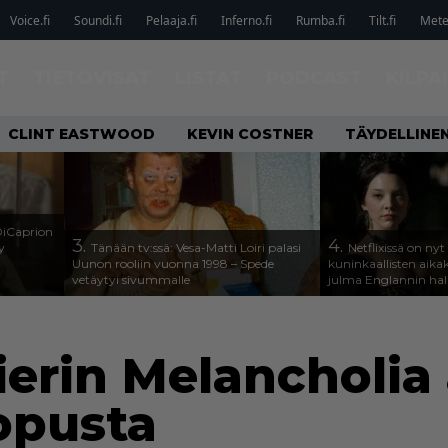
Voice.fi
Soundi.fi
Pelaaja.fi
Inferno.fi
Rumba.fi
Tilt.fi
Metel
T
TIETOVISAT
LISTAT
PODCAST
KILPA
CLINT EASTWOOD
KEVIN COSTNER
TÄYDELLINE
DiCaprion
3.
4.
y
Tänään tv:ssä: Vesa-Matti Loiri palasi
Netflixissä on nyt
Uunon rooliin vuonna 1998 – Spede
kuninkaallisten aika
vetäytyi sivummalle
julma Englannin halli
ierin Melancholia
opusta