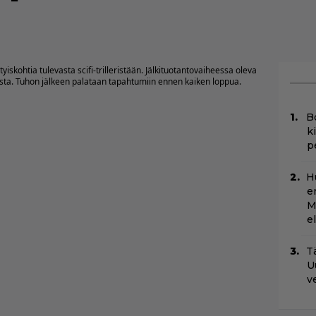
yiskohtia tulevasta scifi-trilleristään. Jälkituotantovaiheessa oleva
a. Tuhon jälkeen palataan tapahtumiin ennen kaiken loppua.
B
k
p
H
e
M
e
Tä
U
v