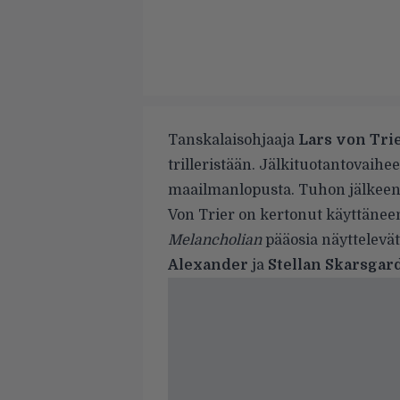
Tanskalaisohjaaja
Lars von Tri
trilleristään. Jälkituotantovaihe
maailmanlopusta. Tuhon jälkeen
Von Trier on kertonut käyttänee
Melancholian
pääosia näyttelevä
Alexander
ja
Stellan Skarsgar