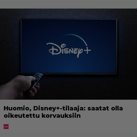
Huomio, Disney+-tilaaja: saatat olla
oikeutettu korvauksiin