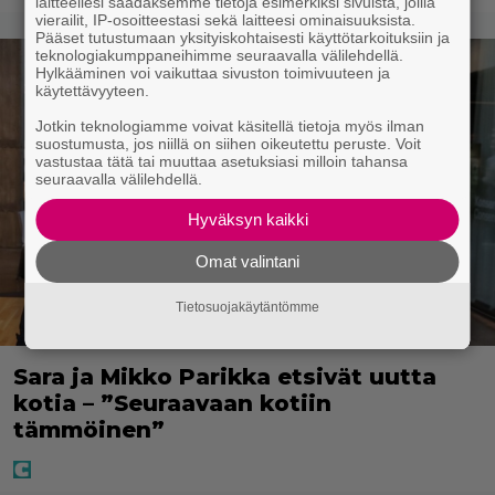
laitteellesi saadaksemme tietoja esimerkiksi sivuista, joilla
vierailit, IP-osoitteestasi sekä laitteesi ominaisuuksista.
Pääset tutustumaan yksityiskohtaisesti käyttötarkoituksiin ja
teknologiakumppaneihimme seuraavalla välilehdellä.
Hylkääminen voi vaikuttaa sivuston toimivuuteen ja
käytettävyyteen.
Jotkin teknologiamme voivat käsitellä tietoja myös ilman
suostumusta, jos niillä on siihen oikeutettu peruste. Voit
vastustaa tätä tai muuttaa asetuksiasi milloin tahansa
seuraavalla välilehdellä.
Hyväksyn kaikki
Omat valintani
Tietosuojakäytäntömme
Sara ja Mikko Parikka etsivät uutta
kotia – ”Seuraavaan kotiin
tämmöinen”