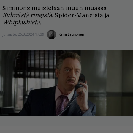
Simmons muistetaan muun muassa
Kylmästä ringistä
, Spider-Maneista ja
Whiplashista.
Julkaistu:
26.3.2024 17:39
Kami Launonen