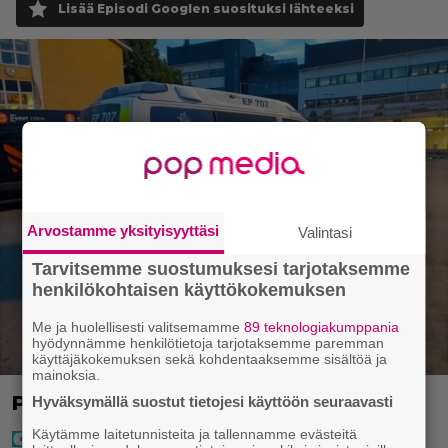
Lisää Episodi Googlen suosituksi lähteeksi
Arvostamme yksityisyyttäsi
Valintasi
Tarvitsemme suostumuksesi tarjotaksemme
henkilökohtaisen käyttökokemuksen
Me ja huolellisesti valitsemamme
89 teknologiakumppania
hyödynnämme henkilötietoja tarjotaksemme paremman
käyttäjäkokemuksen sekä kohdentaaksemme sisältöä ja
mainoksia.
Poliisi teki surullisen löydön Lohjalla
Hyväksymällä suostut tietojesi käyttöön seuraavasti
Käytämme laitetunnisteita ja tallennamme evästeitä