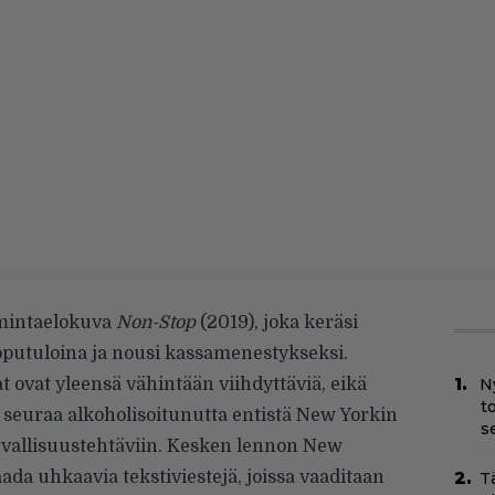
imintaelokuva
Non-Stop
(2019), joka keräsi
pputuloina ja nousi kassamenestykseksi.
 ovat yleensä vähintään viihdyttäviä, eikä
N
t
 seuraa alkoholisoitunutta entistä New Yorkin
s
turvallisuustehtäviin. Kesken lennon New
ada uhkaavia tekstiviestejä, joissa vaaditaan
T