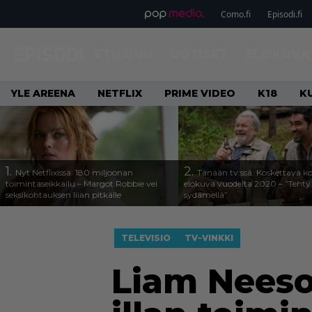
Como.fi
Episodi.fi
ETUSIVU
UUTISET
ELOKUVA
YLE AREENA
NETFLIX
PRIME VIDEO
K18
K
1.
2.
Nyt Netflixissä: 180 miljoonan
Tänään tv:ssä: Koskettava k
toimintaseikkailu – Margot Robbie vei
elokuva vuodelta 2020 – ”Tehty 
seksikohtauksen liian pitkälle
sydämellä”
TELEVISIO
TV-VINKKI
Liam Neeso