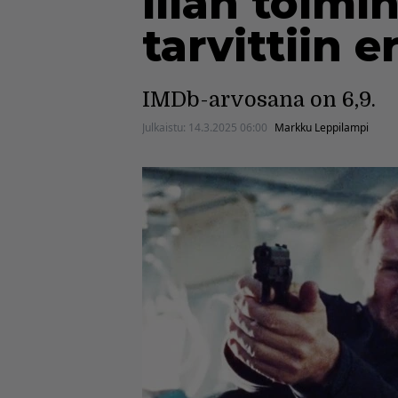
illan toimi
tarvittiin 
IMDb-arvosana on 6,9.
Julkaistu:
14.3.2025 06:00
Markku Leppilampi