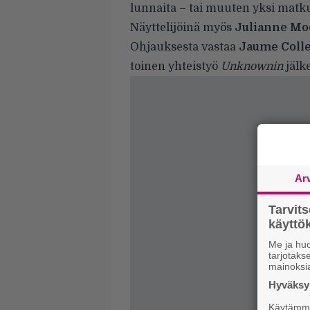
lunnaita – tai muuten yksi matku
Näyttelijöinä myös
Julianne Mo
Ohjauksesta vastaa
Jaume Colle
toinen yhteistyö
Unknownin
jälk
Ar
Tarvit
käytt
Me ja huo
tarjotak
mainoksi
Hyväksym
Käytämme 