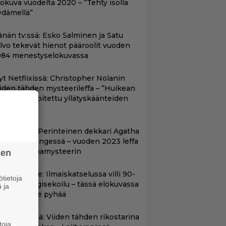
lokuva vuodelta 2020 – ”Tehty isolla
ydämellä”
änän tv:ssä: Esko Salminen ja Satu
ilvo tekevät hienot pääroolit vuoden
984 menestyselokuvassa
yt Netflixissä: Christopher Nolanin
iiden tähden mysteerileffa – ”Huikean
ienosti kirjoitettu yllätyskäänteiden
rja”
lalla tv:ssä: Perinteinen dekkari Agatha
hristien hengessä – vuoden 2023 leffa
arjoaa murhamysteerin
sen
in aikuisille: Ilmaiskatselussa villi 90-
tietoja
uvun kyborgisekoilu – tässä elokuvassa
 ja
ikään ei ole pyhää
änään tv:ssä: Viiden tähden rikostarina
toja