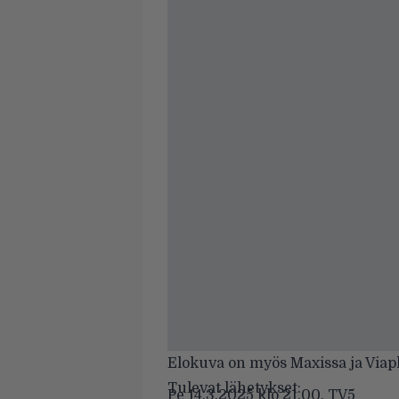
Elokuva on myös Maxissa ja Viapla
Tulevat lähetykset:
Pe 14.3.2025 klo 21.00, TV5