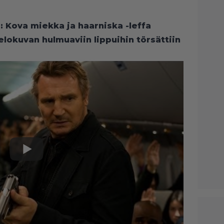
: Kova miekka ja haarniska -leffa
lokuvan hulmuaviin lippuihin törsättiin