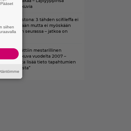
0 vuoden takaa – Lajityyppinsä
. Pääset
arhaita elokuvia
e
t suoratoistona: 3 tähden scifileffa ei
litä edeltäjiään mutta ei myöskään
n siihen
äpeä niiden seurassa – jatkoa on
uraavalla
uvassa
tflixiin lisättiin mestarillinen
ysteerielokuva vuodelta 2007 –
Kiehtovuutta lisää tieto tapahtumien
odellisuudesta”
äytäntömme