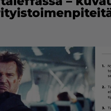
ntaleffassa – kuva
erityistoimenpiteit
N
t
s
T
e
s
T