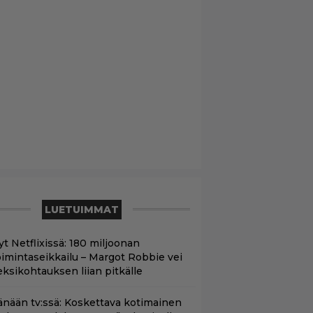
LUETUIMMAT
yt Netflixissä: 180 miljoonan
oimintaseikkailu – Margot Robbie vei
eksikohtauksen liian pitkälle
änään tv:ssä: Koskettava kotimainen