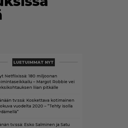
uksissa
ä
LUETUIMMAT NYT
yt Netflixissä: 180 miljoonan
oimintaseikkailu – Margot Robbie vei
eksikohtauksen liian pitkälle
änään tv:ssä: Koskettava kotimainen
lokuva vuodelta 2020 – ”Tehty isolla
ydämellä”
änän tv:ssä: Esko Salminen ja Satu