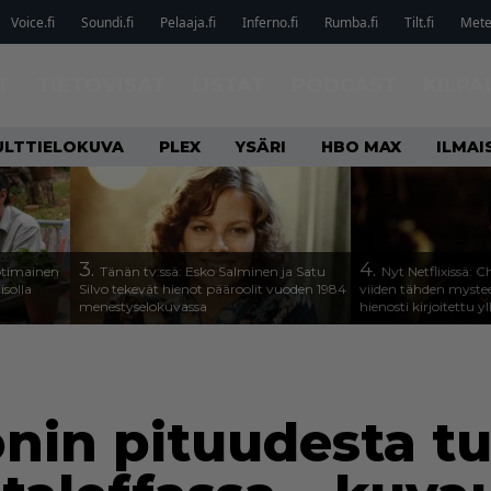
Voice.fi
Soundi.fi
Pelaaja.fi
Inferno.fi
Rumba.fi
Tilt.fi
Metel
T
TIETOVISAT
LISTAT
PODCAST
KILPA
ULTTIELOKUVA
PLEX
YSÄRI
HBO MAX
ILMAI
3.
4.
otimainen
Tänän tv:ssä: Esko Salminen ja Satu
Nyt Netflixissä: 
isolla
Silvo tekevät hienot pääroolit vuoden 1984
viiden tähden mystee
menestyselokuvassa
hienosti kirjoitettu y
nin pituudesta tu