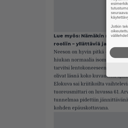
esimerkiks
tutustuma
seuraaval
käytettäv
Jotkin te
oikeutett
Lue myös:
Nämäkin näyttelij
välilehdel
rooliin – yllättäviä ja kovia
Neeson on hyvin pitkä – 193 sent
hiukan normaalia isompi pituuden
tarvitsi lentokoneeseen sijoittu
olivat läsnä koko kuvausten ajan
Elokuva sai kriitikoilta vaihtelevi
tuoreusmittari on luvussa 61. Ar
tunnelmaa pidettiin jännittävänä
kohden epäuskottavana.