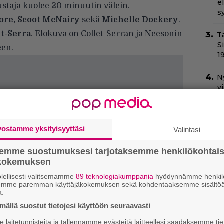
e
staja kuolee 20 minuutin välein.
s
ore, Scoot McNairy
sekä
Michelle Dockery
.
t-Serra
. Elokuva on Collet-Serran ja Neesonin
T
S
een.
1
N
v
h
sa
vostamme yksityisyyttäsi
Valintasi
Il
C
t
semme suostumuksesi tarjotaksemme henkilökohtai
ökokemuksen
Va
lellisesti valitsemamme
89 teknologiakumppania
hyödynnämme henkilö
l
semme paremman käyttäjäkokemuksen sekä kohdentaaksemme sisältöä
m
a.
ällä suostut tietojesi käyttöön seuraavasti
T
laitetunnisteita ja tallennamme evästeitä laitteellesi saadaksemme tie