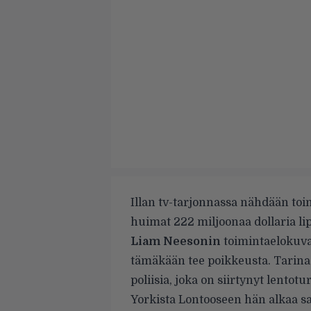
Illan tv-tarjonnassa nähdään to
huimat 222 miljoonaa dollaria li
Liam Neesonin
toimintaelokuvat
tämäkään tee poikkeusta. Tarina
poliisia, joka on siirtynyt lento
Yorkista Lontooseen hän alkaa sa