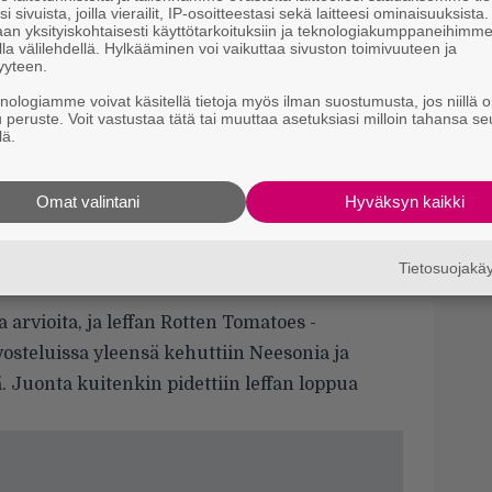
3
i sivuista, joilla vierailit, IP-osoitteestasi sekä laitteesi ominaisuuksista
p
an yksityiskohtaisesti käyttötarkoituksiin ja teknologiakumppaneihimm
la välilehdellä. Hylkääminen voi vaikuttaa sivuston toimivuuteen ja
yyteen.
Ny
y
knologiamme voivat käsitellä tietoja myös ilman suostumusta, jos niillä o
h
u peruste. Voit vastustaa tätä tai muuttaa asetuksiasi milloin tahansa se
ät ovat olleet ehdolla James Bondin
lä.
l
 nimiä mukana
Ne
timetriä. Elokuvan lentokoneesta pitikin tehdä
Omat valintani
Hyväksyn kaikki
m
 vuoksi. Mainittakoon vielä, että elokuva
”
t
misensa vuoksi noin 200 taustanäyttelijää. He
Tietosuojak
.
a arvioita, ja leffan Rotten Tomatoes -
vosteluissa yleensä kehuttiin Neesonia ja
. Juonta kuitenkin pidettiin leffan loppua