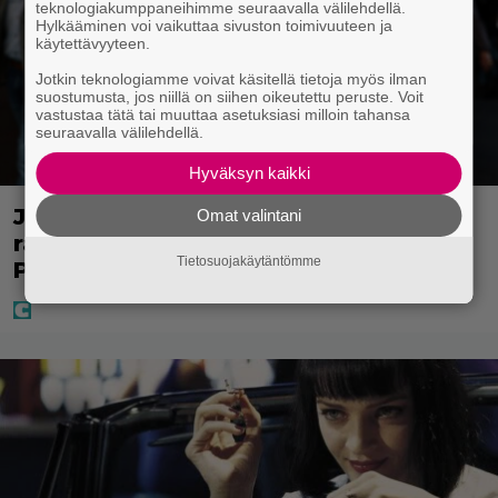
teknologiakumppaneihimme seuraavalla välilehdellä.
Hylkääminen voi vaikuttaa sivuston toimivuuteen ja
käytettävyyteen.
Jotkin teknologiamme voivat käsitellä tietoja myös ilman
suostumusta, jos niillä on siihen oikeutettu peruste. Voit
vastustaa tätä tai muuttaa asetuksiasi milloin tahansa
seuraavalla välilehdellä.
Hyväksyn kaikki
Janne Katajan Krista-vaimon
Omat valintani
raskausvatsa viimeisillään – pusut
Tietosuojakäytäntömme
Puuhaparkissa