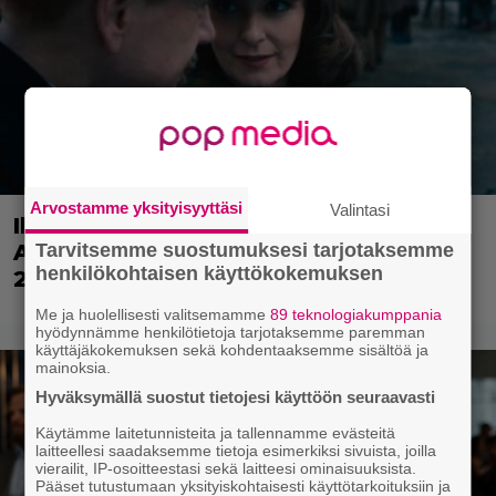
Arvostamme yksityisyyttäsi
Valintasi
Illalla tv:ssä: Perinteinen dekkari
Tarvitsemme suostumuksesi tarjotaksemme
Agatha Christien hengessä – vuoden
henkilökohtaisen käyttökokemuksen
2023 leffa tarjoaa murhamysteerin
Me ja huolellisesti valitsemamme
89 teknologiakumppania
hyödynnämme henkilötietoja tarjotaksemme paremman
käyttäjäkokemuksen sekä kohdentaaksemme sisältöä ja
mainoksia.
Hyväksymällä suostut tietojesi käyttöön seuraavasti
Käytämme laitetunnisteita ja tallennamme evästeitä
laitteellesi saadaksemme tietoja esimerkiksi sivuista, joilla
vierailit, IP-osoitteestasi sekä laitteesi ominaisuuksista.
Pääset tutustumaan yksityiskohtaisesti käyttötarkoituksiin ja