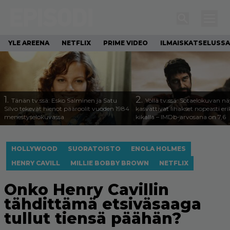
YLE AREENA
NETFLIX
PRIME VIDEO
ILMAISKATSELUSSA
1.
2.
Tänän tv:ssä: Esko Salminen ja Satu
Yöllä tv:ssä: Sotaelokuvan näy
Silvo tekevät hienot pääroolit vuoden 1984
kasvattivat lihakset nopeasti eri
menestyselokuvassa
kikalla – IMDb-arvosana on 7,6
HOLLYWOOD
SUORATOISTO
ENOLA HOLMES
HENRY CAVILL
MILLIE BOBBY BROWN
NETFLIX
Onko Henry Cavillin
tähdittämä etsiväsaaga
tullut tiensä päähän?