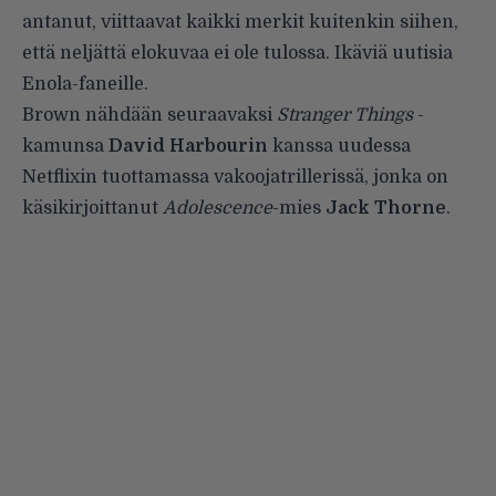
antanut, viittaavat kaikki merkit kuitenkin siihen,
että neljättä elokuvaa ei ole tulossa. Ikäviä uutisia
Enola-faneille.
Brown nähdään seuraavaksi
Stranger Things
-
kamunsa
David Harbourin
kanssa uudessa
Netflixin tuottamassa vakoojatrillerissä, jonka on
käsikirjoittanut
Adolescence
-mies
Jack Thorne
.