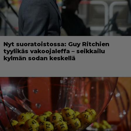
Nyt suoratoistossa: Guy Ritchien
tyylikäs vakoojaleffa – seikkailu
kylmän sodan keskellä