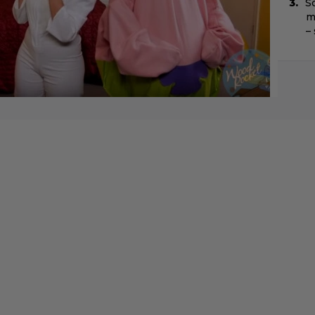
Sc
m
–