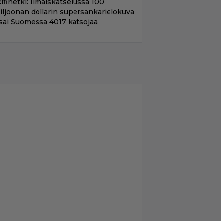
ifihetki: Ilmaiskatselussa 100
iljoonan dollarin supersankarielokuva
 sai Suomessa 4017 katsojaa