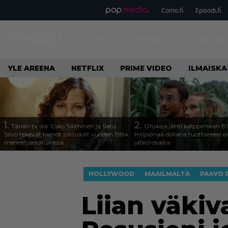
Como.fi
Episodi.fi
ETUSIVU
UUTISET
ELOKUVA
YLE AREENA
NETFLIX
PRIME VIDEO
ILMAISK
1.
2.
Tänän tv:ssä: Esko Salminen ja Satu
Ohjaaja lähti kalppimaan 8
Silvo tekevät hienot pääroolit vuoden 1984
miljoonaa dollaria tuottaneen 
menestyselokuvassa
jatko-osasta
HOLLYWOOD
MAAILMALTA
PAAVO 
Liian väkiv