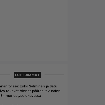
LUETUIMMAT
änän tv:ssä: Esko Salminen ja Satu
ilvo tekevät hienot pääroolit vuoden
984 menestyselokuvassa