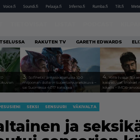
Voice.fi
Soundi.fi
Pelaaja.fi
Inferno.fi
Rumba.fi
Tilt.fi
Metel
T
TIETOVISAT
LISTAT
PODCAST
KILPA
ATSELUSSA
RAKUTEN TV
GARETH EDWARDS
EL
3.
4.
70
Scifihetki: Ilmaiskatselussa 100
Yöllä tv:ssä: Sota
elokuvan
miljoonan dollarin supersankarielokuva –
kasvattivat lihakset n
sai Suomessa 4017 katsojaa
kikalla – IMDb-arvos
PESUSIENI
SEKSI
SENSUURI
VÄKIVALTA
altainen ja seksik