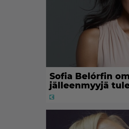
Sofia Belórfin o
jälleenmyyjä tu