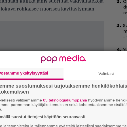
ähdään kuinka jänis suorittaa väkivaltatekoja
O
d
n elokuva rohkaisee nuorisoa käyttäytymään
o
Sc
m
–
Yö
k
k
vostamme yksityisyyttäsi
Valintasi
Il
C
t
semme suostumuksesi tarjotaksemme henkilökohtai
ökokemuksen
H
lellisesti valitsemamme
89 teknologiakumppania
hyödynnämme henkilö
e
semme paremman käyttäjäkokemuksen sekä kohdentaaksemme sisältöä
M
a.
e
ällä suostut tietojesi käyttöön seuraavasti
laitetunnisteita ja tallennamme evästeitä laitteellesi saadaksemme tie