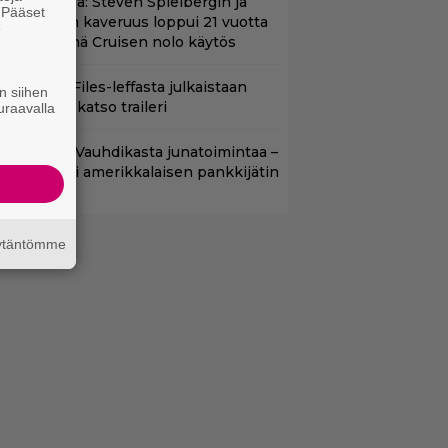
änään tv:ssä: Steven Spielbergin ja
. Pääset
om Cruisen kaveruus loppui 21 vuotta
e
itten – Syynä Cruisen nolo käytös
nhasta X-Files-leffasta julkaistaan
n siihen
8-versio – katso traileri
uraavalla
lalla tv:ssä: Vauhdikasta junatoimintaa –
effa suututti amerikkalaisen pankkijätin
äytäntömme