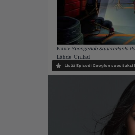
Kuva:
SpongeBob SquarePants P
Lähde:
Unilad
Lisää Episodi Googlen suosituksi 