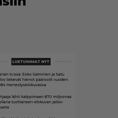
siin
LUETUIMMAT NYT
änän tv:ssä: Esko Salminen ja Satu
ilvo tekevät hienot pääroolit vuoden
984 menestyselokuvassa
hjaaja lähti kalppimaan 870 miljoonaa
ollaria tuottaneen elokuvan jatko-
sasta