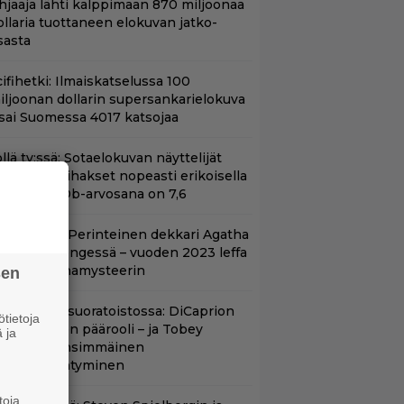
hjaaja lähti kalppimaan 870 miljoonaa
ollaria tuottaneen elokuvan jatko-
sasta
ifihetki: Ilmaiskatselussa 100
iljoonan dollarin supersankarielokuva
 sai Suomessa 4017 katsojaa
llä tv:ssä: Sotaelokuvan näyttelijät
asvattivat lihakset nopeasti erikoisella
ikalla – IMDb-arvosana on 7,6
lalla tv:ssä: Perinteinen dekkari Agatha
hristien hengessä – vuoden 2023 leffa
arjoaa murhamysteerin
sen
uippuleffa suoratoistossa: DiCaprion
tietoja
nsimmäinen päärooli – ja Tobey
 ja
aguiren ensimmäinen
lokuvaesiintyminen
toja