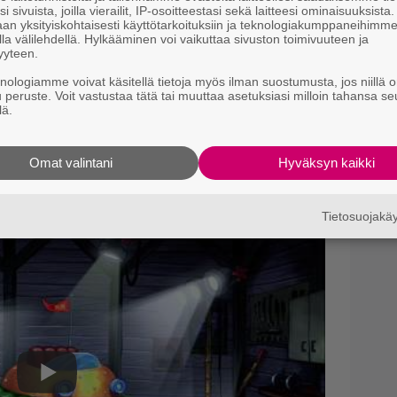
T
i sivuista, joilla vierailit, IP-osoitteestasi sekä laitteesi ominaisuuksista
T
an yksityiskohtaisesti käyttötarkoituksiin ja teknologiakumppaneihimm
s
la välilehdellä. Hylkääminen voi vaikuttaa sivuston toimivuuteen ja
yyteen.
Va
skomaan paranormaaliin, okkultismiin ja
knologiamme voivat käsitellä tietoja myös ilman suostumusta, jos niillä o
K1
u peruste. Voit vastustaa tätä tai muuttaa asetuksiasi milloin tahansa se
 suojella lasten kasvamista tällaisilta
lä.
e varjella lapsia, eikä niiden pidä lähettää
Il
l
avat lapsia käyttäytymään epänormaalisti,
Omat valintani
Hyväksyn kaikki
ivaltaa.
Tietosuojak