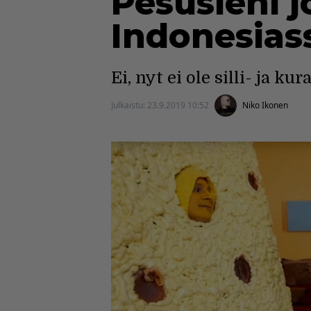
Pesusieni j
Indonesias
Ei, nyt ei ole silli- ja ku
Julkaistu:
23.9.2019 10:52
Niko Ikonen