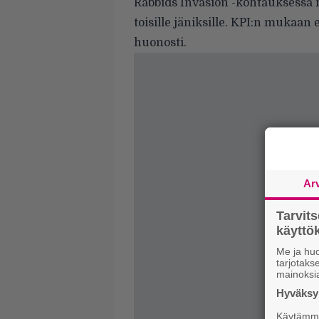
Rabbids Invasion -kohtauksessa n
toisille jäniksille. KPI:n mukaa
huonosti.
Ar
Tarvit
käytt
Me ja huo
tarjotak
mainoksi
Hyväksym
Käytämme 