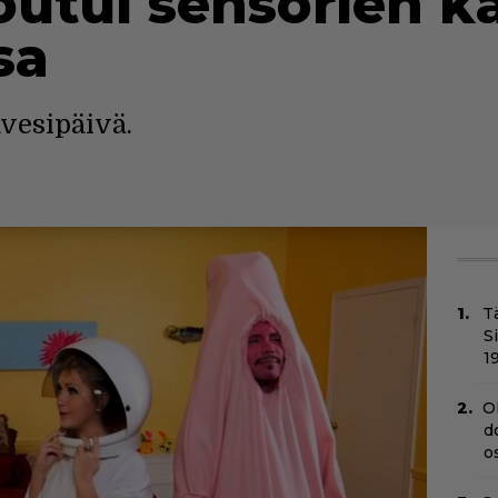
outui sensorien kä
sa
ravesipäivä.
T
S
1
O
d
o