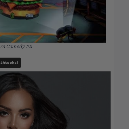
orn Comedy #2
lähteeksi