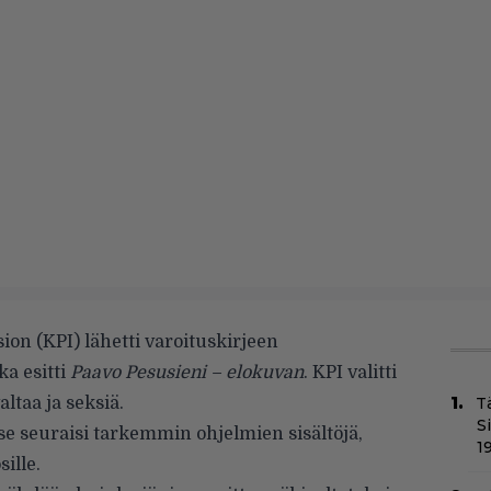
on (KPI) lähetti varoituskirjeen
ka esitti
Paavo Pesusieni – elokuvan
. KPI valitti
ltaa ja seksiä.
T
S
a se seuraisi tarkemmin ohjelmien sisältöjä,
1
ille.