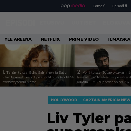
Como.fi
Episodi.fi
ETUSIVU
UUTISET
ELOKUVA
YLE AREENA
NETFLIX
PRIME VIDEO
ILMAISK
1.
2.
Tänän tv:ssä: Esko Salminen ja Satu
Yöllä tv:ssä: Sotaelokuvan näy
Silvo tekevät hienot pääroolit vuoden 1984
kasvattivat lihakset nopeasti eri
menestyselokuvassa
kikalla – IMDb-arvosana on 7,6
HOLLYWOOD
CAPTAIN AMERICA: NE
Liv Tyler p