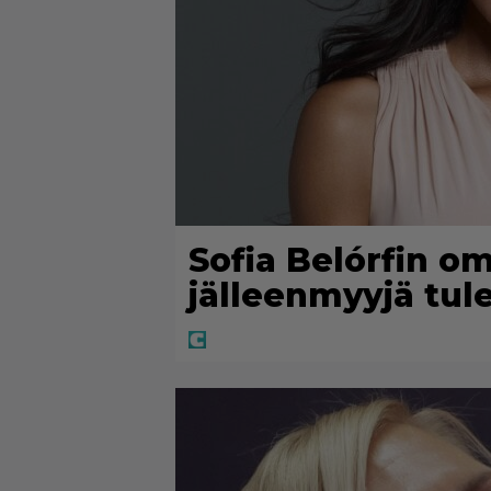
Sofia Belórfin o
jälleenmyyjä tu