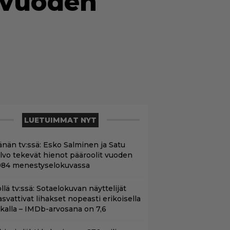
 vuoden
LUETUIMMAT NYT
änän tv:ssä: Esko Salminen ja Satu
ilvo tekevät hienot pääroolit vuoden
984 menestyselokuvassa
llä tv:ssä: Sotaelokuvan näyttelijät
asvattivat lihakset nopeasti erikoisella
ikalla – IMDb-arvosana on 7,6