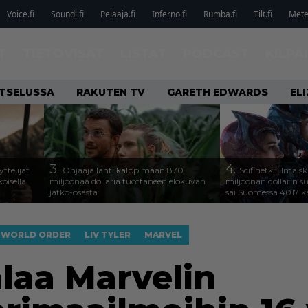
Voice.fi
Soundi.fi
Pelaaja.fi
Inferno.fi
Rumba.fi
Tilt.fi
Metel
T
TIETOVISAT
LISTAT
PODCAST
KILPA
ATSELUSSA
RAKUTEN TV
GARETH EDWARDS
EL
3.
4.
ttelijät
Ohjaaja lähti kalppimaan 870
Scifihetki: Ilmais
koisella
miljoonaa dollaria tuottaneen elokuvan
miljoonan dollarin s
jatko-osasta
sai Suomessa 4017 k
W WORLD ORDER
LIV TYLER
MARVEL
alaa Marvelin