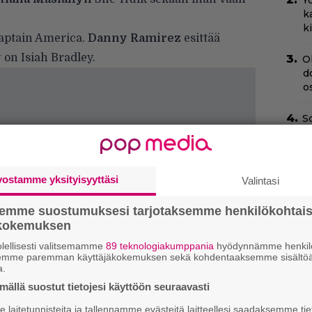
Yö
k
k
aptain America.
Danny Ramirez
esittää
y
on Isiah Bradley.
O
d
o
Sc
m
–
T
vostamme yksityisyyttäsi
Valintasi
T
s
semme suostumuksesi tarjotaksemme henkilökohtai
ökokemuksen
H
lellisesti valitsemamme
89 teknologiakumppania
hyödynnämme henkilö
e
semme paremman käyttäjäkokemuksen sekä kohdentaaksemme sisältöä
M
a.
e
ällä suostut tietojesi käyttöön seuraavasti
laitetunnisteita ja tallennamme evästeitä laitteellesi saadaksemme tie
Il