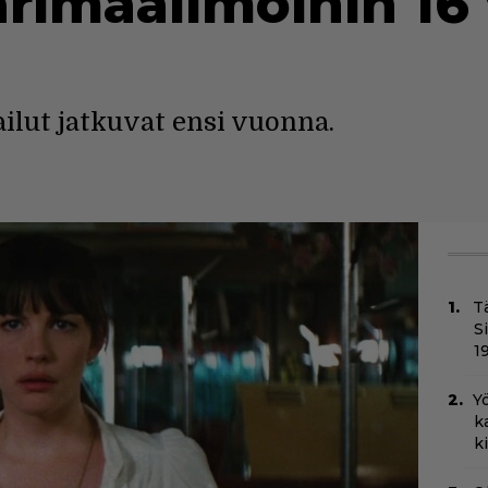
rimaailmoihin 16
ilut jatkuvat ensi vuonna.
T
S
1
Yö
k
k