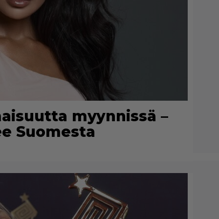
maisuutta myynnissä –
lee Suomesta