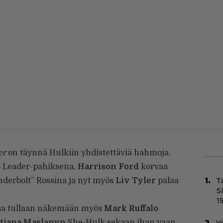
er
on täynnä Hulkiin yhdistettäviä hahmoja.
 Leader-pahiksena,
Harrison Ford
korvaa
erbolt” Rossina ja nyt myös
Liv Tyler
palaa
T
S
1
vassa tullaan näkemään myös
Mark Ruffalo
tiana Maslanyn
She-Hulk sekaan ihan vaan