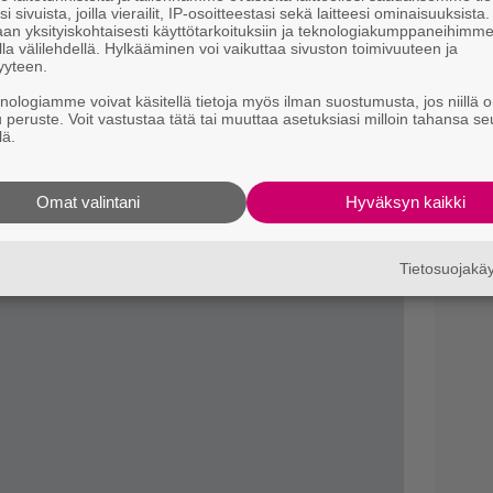
i sivuista, joilla vierailit, IP-osoitteestasi sekä laitteesi ominaisuuksista
C
an yksityiskohtaisesti käyttötarkoituksiin ja teknologiakumppaneihimm
t
la välilehdellä. Hylkääminen voi vaikuttaa sivuston toimivuuteen ja
yyteen.
Va
knologiamme voivat käsitellä tietoja myös ilman suostumusta, jos niillä o
K1
u peruste. Voit vastustaa tätä tai muuttaa asetuksiasi milloin tahansa se
erin
ensi-ilta on toukokuussa 2024.
lä.
Il
l
Omat valintani
Hyväksyn kaikki
Tietosuojak