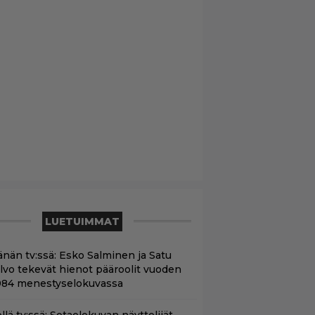
LUETUIMMAT
änän tv:ssä: Esko Salminen ja Satu
ilvo tekevät hienot pääroolit vuoden
984 menestyselokuvassa