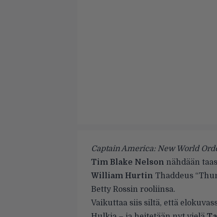
Captain America: New World Ord
Tim Blake Nelson
nähdään taas
William Hurtin
Thaddeus “Thund
Betty Rossin rooliinsa.
Vaikuttaa siis siltä, että eloku
Hulkia – ja heitetään nyt vielä
Ta