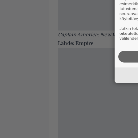
esimerkiks
tutustuma
seuraaval
käytettäv
Jotkin te
oikeutett
Captain America: New World Ord
välilehdel
Lähde:
Empire