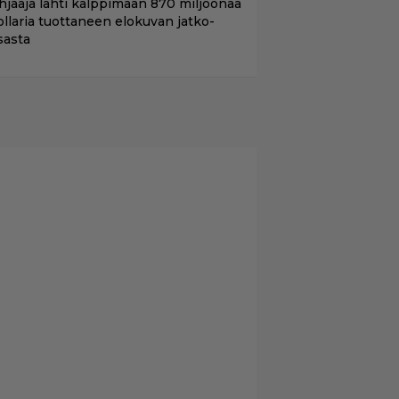
hjaaja lähti kalppimaan 870 miljoonaa
ollaria tuottaneen elokuvan jatko-
sasta