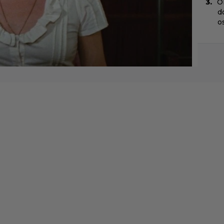
O
d
o