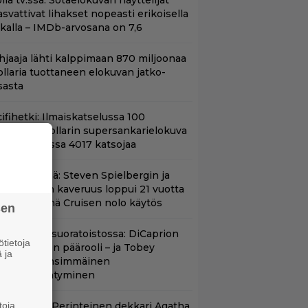
llä tv:ssä: Sotaelokuvan näyttelijät
asvattivat lihakset nopeasti erikoisella
ikalla – IMDb-arvosana on 7,6
hjaaja lähti kalppimaan 870 miljoonaa
ollaria tuottaneen elokuvan jatko-
sasta
ifihetki: Ilmaiskatselussa 100
iljoonan dollarin supersankarielokuva
 sai Suomessa 4017 katsojaa
änään tv:ssä: Steven Spielbergin ja
om Cruisen kaveruus loppui 21 vuotta
itten – Syynä Cruisen nolo käytös
sen
uippuleffa suoratoistossa: DiCaprion
tietoja
nsimmäinen päärooli – ja Tobey
 ja
aguiren ensimmäinen
lokuvaesiintyminen
toja
lalla tv:ssä: Perinteinen dekkari Agatha