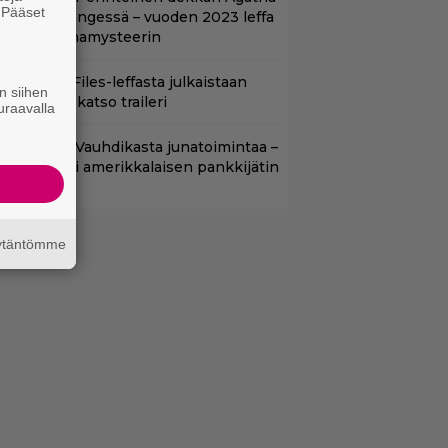
. Pääset
hristien hengessä – vuoden 2023 leffa
e
arjoaa murhamysteerin
nhasta X-Files-leffasta julkaistaan
n siihen
8-versio – katso traileri
uraavalla
lalla tv:ssä: Vauhdikasta junatoimintaa –
effa suututti amerikkalaisen pankkijätin
äytäntömme