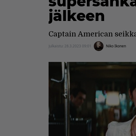
supersanka
jälkeen
Captain American seikka
Julkaistu:
28.3.2023 09:01
Niko Ikonen