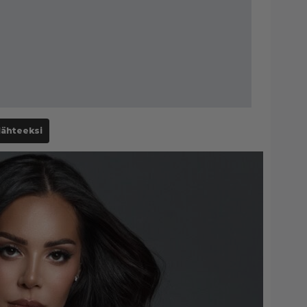
lähteeksi