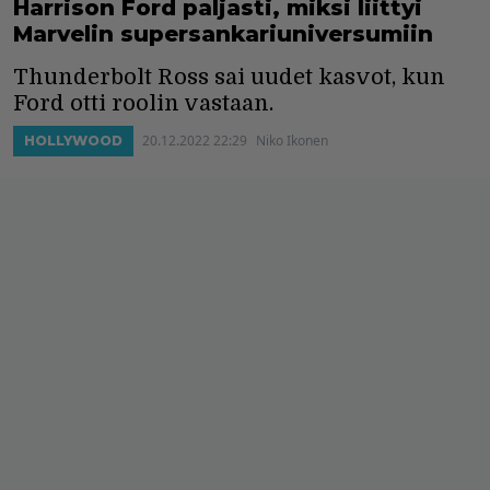
Harrison Ford paljasti, miksi liittyi
Marvelin supersankariuniversumiin
Thunderbolt Ross sai uudet kasvot, kun
Ford otti roolin vastaan.
20.12.2022 22:29
Niko Ikonen
HOLLYWOOD