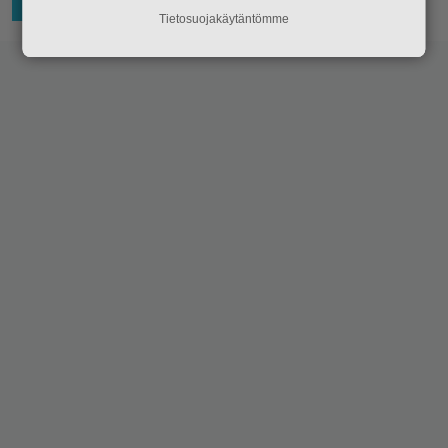
23.2.2023 22:33
Niko Ikonen
HOLLYWOOD
Tietosuojakäytäntömme