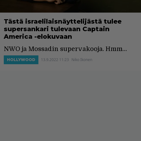
Tästä israelilaisnäyttelijästä tulee
supersankari tulevaan Captain
America -elokuvaan
NWO ja Mossadin supervakooja. Hmm…
13.9.2022 11:23
Niko Ikonen
HOLLYWOOD