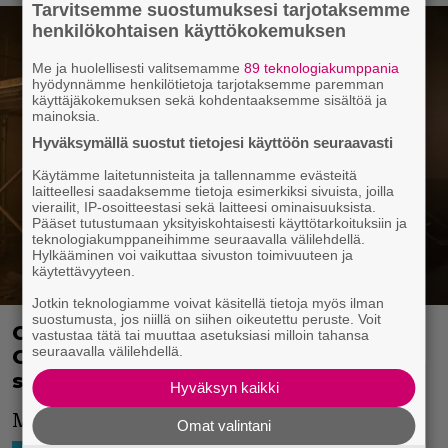
Tarvitsemme suostumuksesi tarjotaksemme
henkilökohtaisen käyttökokemuksen
Me ja huolellisesti valitsemamme
89 teknologiakumppania
hyödynnämme henkilötietoja tarjotaksemme paremman
käyttäjäkokemuksen sekä kohdentaaksemme sisältöä ja
mainoksia.
Hyväksymällä suostut tietojesi käyttöön seuraavasti
Käytämme laitetunnisteita ja tallennamme evästeitä
laitteellesi saadaksemme tietoja esimerkiksi sivuista, joilla
vierailit, IP-osoitteestasi sekä laitteesi ominaisuuksista.
Pääset tutustumaan yksityiskohtaisesti käyttötarkoituksiin ja
teknologiakumppaneihimme seuraavalla välilehdellä.
Hylkääminen voi vaikuttaa sivuston toimivuuteen ja
käytettävyyteen.
Jotkin teknologiamme voivat käsitellä tietoja myös ilman
suostumusta, jos niillä on siihen oikeutettu peruste. Voit
Captain America: New World
vastustaa tätä tai muuttaa asetuksiasi milloin tahansa
seuraavalla välilehdellä.
Orderissa nähdään aivan uusi
supersankari
Hyväksyn kaikki
Mackie taisi puhua hieman liikaa.
Omat valintani