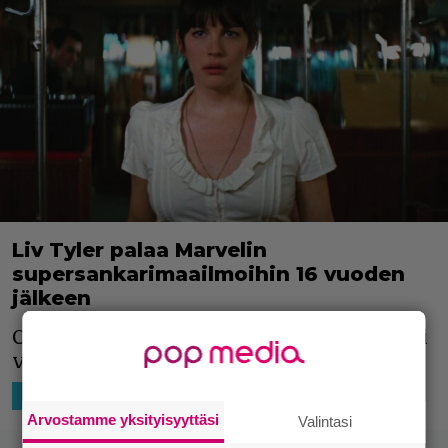
Liv Tyler palaa Marvelin
supersankarimaailmoihin 16 vuoden
jälkeen
Captain American seikkailut jatkuvat ensi
vuonna.
28.3.2023 09:01
Niko Ikonen
HOLLYWOOD
Arvostamme yksityisyyttäsi
Valintasi