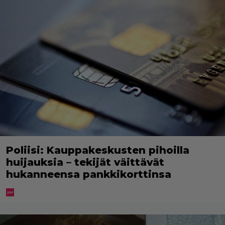
Poliisi: Kauppakeskusten pihoilla
huijauksia – tekijät väittävät
hukanneensa pankkikorttinsa