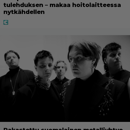
tulehduksen – makaa hoitolaitteessa
nytkähdellen
Rakastettu suomalainen metalliyhtye