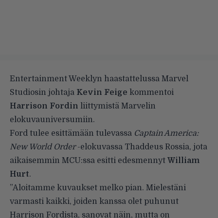
Entertainment Weeklyn haastattelussa Marvel
Studiosin johtaja
Kevin Feige
kommentoi
Harrison Fordin
liittymistä Marvelin
elokuvauniversumiin.
Ford tulee esittämään tulevassa
Captain America:
New World Order
-elokuvassa Thaddeus Rossia, jota
aikaisemmin MCU:ssa esitti edesmennyt
William
Hurt
.
”Aloitamme kuvaukset melko pian. Mielestäni
varmasti kaikki, joiden kanssa olet puhunut
Harrison Fordista, sanovat näin, mutta on