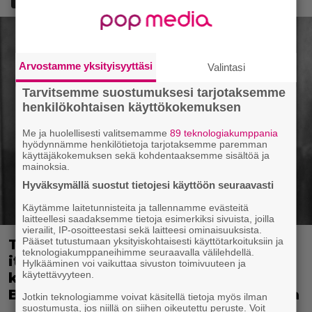
Arvostamme yksityisyyttäsi
Valintasi
Tarvitsemme suostumuksesi tarjotaksemme
henkilökohtaisen käyttökokemuksen
Me ja huolellisesti valitsemamme
89 teknologiakumppania
hyödynnämme henkilötietoja tarjotaksemme paremman
käyttäjäkokemuksen sekä kohdentaaksemme sisältöä ja
mainoksia.
Hyväksymällä suostut tietojesi käyttöön seuraavasti
Käytämme laitetunnisteita ja tallennamme evästeitä
laitteellesi saadaksemme tietoja esimerkiksi sivuista, joilla
vierailit, IP-osoitteestasi sekä laitteesi ominaisuuksista.
Pääset tutustumaan yksityiskohtaisesti käyttötarkoituksiin ja
Tänään tv:ssä: Vuoden 2023
teknologiakumppaneihimme seuraavalla välilehdellä.
italialaisesta elokuvasta tuli
Hylkääminen voi vaikuttaa sivuston toimivuuteen ja
käytettävyyteen.
kotimaassaan suositumpi kuin
Barbie – Nyt ensiesityksenä Suomessa
Jotkin teknologiamme voivat käsitellä tietoja myös ilman
suostumusta, jos niillä on siihen oikeutettu peruste. Voit