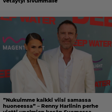
vetäytyi sivummalle
”Nukuimme kaikki viisi samassa
huoneessa” – Renny Harlinin perhe