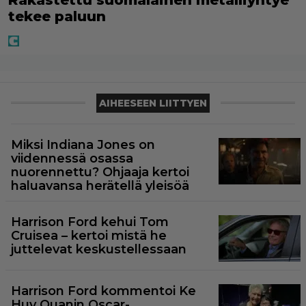
tekee paluun
AIHEESEEN LIITTYEN
Miksi Indiana Jones on
viidennessä osassa
nuorennettu? Ohjaaja kertoi
haluavansa herätellä yleisöä
Harrison Ford kehui Tom
Cruisea – kertoi mistä he
juttelevat keskustellessaan
Harrison Ford kommentoi Ke
Huy Quanin Oscar-