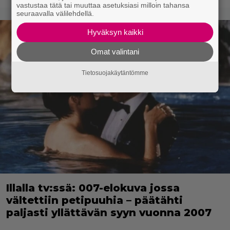
vastustaa tätä tai muuttaa asetuksiasi milloin tahansa
seuraavalla välilehdellä.
Hyväksyn kaikki
Omat valintani
Tietosuojakäytäntömme
Illalla tv:ssä: 007-elokuva jossa
vältettiin petipuuhia – päätähti
paljasti yllättävän syyn vuonna 2007