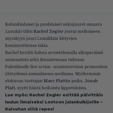
Kolumbialaiset ja puolalaiset sukujuuret omaava
Lumikki
-tähti
Rachel Zegler
joutui melkoiseen
myrskyyn juuri Lumikkiin liittyvien
kommenttiensa takia.
Rachel herätti kohua arvostelemalla alkuperäistä
animaatiota sekä ilmaistessaan tukensa
Palestiinalle live action -uusintaversion promootion
yhteydessä sosiaalisessa mediassa. Myöhemmin
elokuvan tuottajan
Marc Plattin
poika,
Jonah
Platt,
syytti häntä heikoista lipputuloista.
Lue myös:
Rachel Zegler esittää päivittäin
laulun ilmaiseksi Lontoon jalankulkijoille –
Raivohan siitä repesi