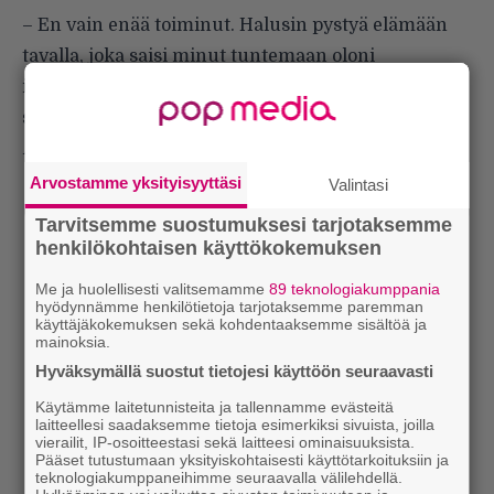
– En vain enää toiminut. Halusin pystyä elämään
tavalla, joka saisi minut tuntemaan oloni
itsevarmaksi maailmassa liikkuessani, Zegler
sanoo.
Lumikki
on nyt katsottavissa Disney Plussassa.
Arvostamme yksityisyyttäsi
Valintasi
Tarvitsemme suostumuksesi tarjotaksemme
henkilökohtaisen käyttökokemuksen
Me ja huolellisesti valitsemamme
89 teknologiakumppania
hyödynnämme henkilötietoja tarjotaksemme paremman
käyttäjäkokemuksen sekä kohdentaaksemme sisältöä ja
mainoksia.
Hyväksymällä suostut tietojesi käyttöön seuraavasti
Käytämme laitetunnisteita ja tallennamme evästeitä
laitteellesi saadaksemme tietoja esimerkiksi sivuista, joilla
vierailit, IP-osoitteestasi sekä laitteesi ominaisuuksista.
Pääset tutustumaan yksityiskohtaisesti käyttötarkoituksiin ja
teknologiakumppaneihimme seuraavalla välilehdellä.