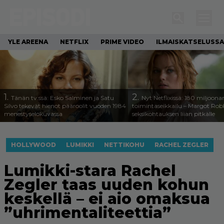
YLE AREENA
NETFLIX
PRIME VIDEO
ILMAISKATSELUSSA
1.
2.
Tänän tv:ssä: Esko Salminen ja Satu
Nyt Netflixissä: 180 miljoona
Silvo tekevät hienot pääroolit vuoden 1984
toimintaseikkailu – Margot Robb
menestyselokuvassa
seksikohtauksen liian pitkälle
HOLLYWOOD
LUMIKKI
NETTIKOHU
RACHEL ZEGLER
Lumikki-stara Rachel
Zegler taas uuden kohun
keskellä – ei aio omaksua
”uhrimentaliteettia”