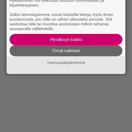
Hylkääminen voi vaikuttaa sivuston toimivuuteen ja
käytettävyyteen.
Jotkin teknologiamme voivat käsitellä tietoja myös ilman
suostumusta, jos niillä on siihen oikeutettu peruste. Voit
vastustaa tätä tai muuttaa asetuksiasi milloin tahansa
seuraavalla välilehdellä.
Hyväksyn kaikki
Lähde:
Film News
Omat valintani
Tietosuojakäytäntömme