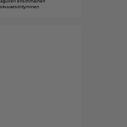
aguiren ensimmäinen
lokuvaesiintyminen