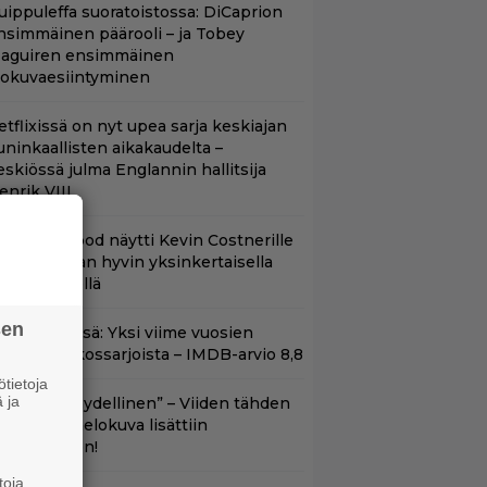
uippuleffa suoratoistossa: DiCaprion
nsimmäinen päärooli – ja Tobey
aguiren ensimmäinen
lokuvaesiintyminen
etflixissä on nyt upea sarja keskiajan
uninkaallisten aikakaudelta –
eskiössä julma Englannin hallitsija
enrik VIII
lint Eastwood näytti Kevin Costnerille
aapin paikan hyvin yksinkertaisella
oimenpiteellä
sen
t Netflixissä: Yksi viime vuosien
arhaista rikossarjoista – IMDB-arvio 8,8
tietoja
 ja
Lajissaan täydellinen” – Viiden tähden
cifitoimintaelokuva lisättiin
uoratoistoon!
toja