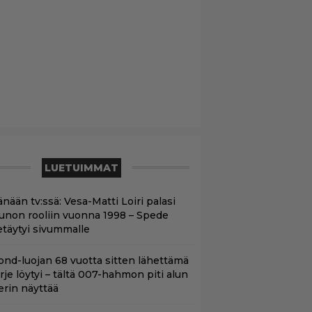
LUETUIMMAT
nään tv:ssä: Vesa-Matti Loiri palasi
unon rooliin vuonna 1998 – Spede
etäytyi sivummalle
ond-luojan 68 vuotta sitten lähettämä
irje löytyi – tältä 007-hahmon piti alun
erin näyttää