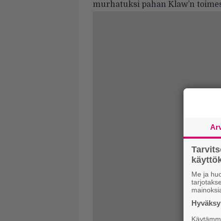
murhatuksi pahan Klaw’n toimes
Ar
Tarvit
käytt
Me ja huo
tarjotak
mainoksi
Hyväksym
Käytämme 