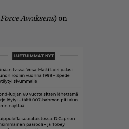
he Force Awaksens
) on
LUETUIMMAT NYT
nään tv:ssä: Vesa-Matti Loiri palasi
unon rooliin vuonna 1998 – Spede
etäytyi sivummalle
ond-luojan 68 vuotta sitten lähettämä
irje löytyi – tältä 007-hahmon piti alun
erin näyttää
uippuleffa suoratoistossa: DiCaprion
nsimmäinen päärooli – ja Tobey