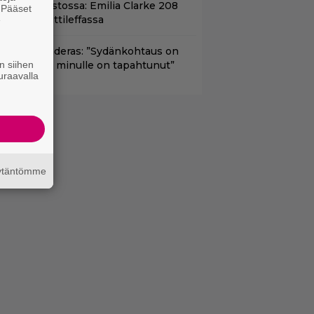
yt suoratoistossa: Emilia Clarke 208
. Pääset
iljoonan hittileffassa
e
ntonio Banderas: ”Sydänkohtaus on
n siihen
arasta mitä minulle on tapahtunut”
uraavalla
äytäntömme