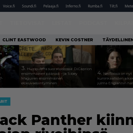
Voice.fi
Soundi.fi
Pelaaja.fi
Inferno.fi
Rumba.fi
Tilt.fi
Metel
T
TIETOVISAT
LISTAT
PODCAST
KILPA
CLINT EASTWOOD
KEVIN COSTNER
TÄYDELLINE
3.
Huippuleffa suoratoistossa: DiCaprion
4.
n
ensimmäinen päärooli – ja Tobey
Netflixissä on nyt
7-
Maguiren ensimmäinen
kuninkaallisten aika
elokuvaesiintyminen
julma Englannin halli
RIT
ack Panther kiinn