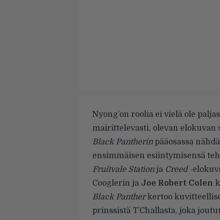
Nyong’on roolia ei vielä ole pal
mairittelevasti, olevan elokuvan
Black Pantherin
pääosassa nähd
ensimmäisen esiintymisensä te
Fruitvale Station
ja
Creed
-elokuv
Cooglerin ja
Joe Robert Colen
k
Black Panther
kertoo kuvitteell
prinssistä T’Challasta, joka jout