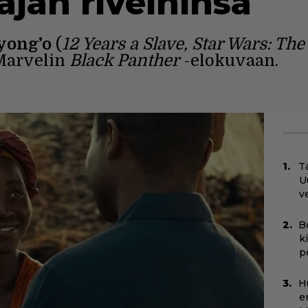
ajan riveihinsä
yong’o
(
12 Years a Slave, Star Wars: T
Marvelin
Black Panther
-elokuvaan.
Tä
U
v
B
k
p
H
e