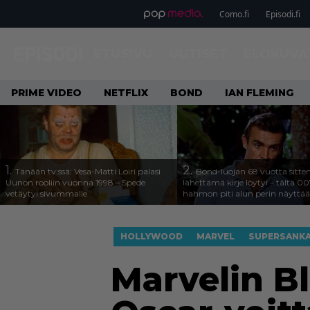
Como.fi
Episodi.fi
ETUSIVU
UUTISET
ELOKUVA
PRIME VIDEO
NETFLIX
BOND
IAN FLEMING
1.
2.
Tänään tv:ssä: Vesa-Matti Loiri palasi
Bond-luojan 68 vuotta sitte
Uunon rooliin vuonna 1998 – Spede
lähettämä kirje löytyi – tältä 00
vetäytyi sivummalle
hahmon piti alun perin näyttää
HOLLYWOOD
MARVEL
SUPERSANKA
Marvelin Bl