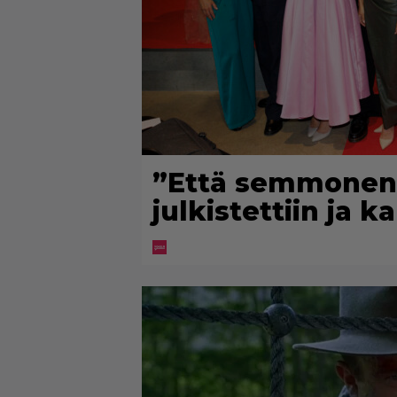
”Että semmonen s
julkistettiin ja 