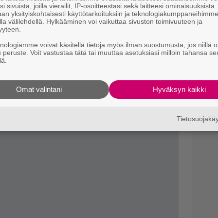
N
i sivuista, joilla vierailit, IP-osoitteestasi sekä laitteesi ominaisuuksista
m
an yksityiskohtaisesti käyttötarkoituksiin ja teknologiakumppaneihimm
la välilehdellä. Hylkääminen voi vaikuttaa sivuston toimivuuteen ja
yyteen.
A
knologiamme voivat käsitellä tietoja myös ilman suostumusta, jos niillä o
p
u peruste. Voit vastustaa tätä tai muuttaa asetuksiasi milloin tahansa se
lä.
Omat valintani
Hyväksyn kaikki
Tietosuojak