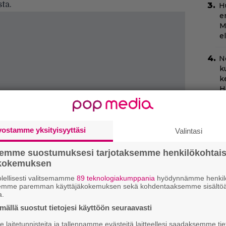
ta.
H
e
M
e
N
k
k
H
C
k
vostamme yksityisyyttäsi
Valintasi
t
semme suostumuksesi tarjotaksemme henkilökohtai
Ny
ökokemuksen
p
lellisesti valitsemamme
89 teknologiakumppania
hyödynnämme henkilö
semme paremman käyttäjäkokemuksen sekä kohdentaaksemme sisältöä
”
a.
s
s
ällä suostut tietojesi käyttöön seuraavasti
laitetunnisteita ja tallennamme evästeitä laitteellesi saadaksemme tie