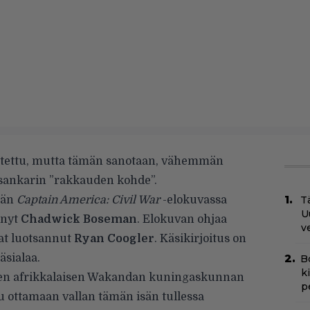
jastettu, mutta tämän sanotaan, vähemmän
 sankarin ”rakkauden kohde”.
ään
Captain America: Civil War
-elokuvassa
Tä
U
hnyt
Chadwick Boseman
. Elokuvan ohjaa
v
at luotsannut
Ryan Coogler
. Käsikirjoitus on
äsialaa.
B
k
isen afrikkalaisen Wakandan kuningaskunnan
p
uu ottamaan vallan tämän isän tullessa