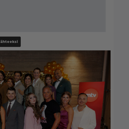
lähteeksi