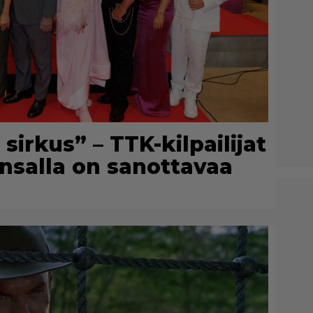
irkus” – TTK-kilpailijat
kansalla on sanottavaa