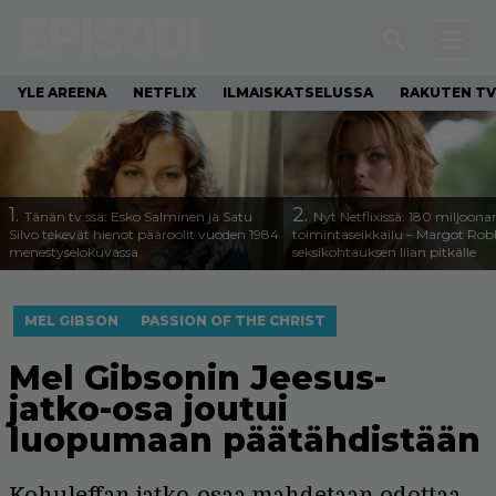
YLE AREENA
NETFLIX
ILMAISKATSELUSSA
RAKUTEN TV
1.
2.
Tänän tv:ssä: Esko Salminen ja Satu
Nyt Netflixissä: 180 miljoona
Silvo tekevät hienot pääroolit vuoden 1984
toimintaseikkailu – Margot Robb
menestyselokuvassa
seksikohtauksen liian pitkälle
MEL GIBSON
PASSION OF THE CHRIST
Mel Gibsonin Jeesus-
jatko-osa joutui
luopumaan päätähdistään
Kohuleffan jatko-osaa mahdetaan odottaa