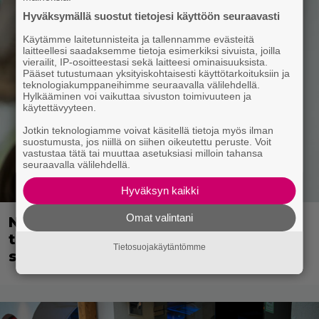
Hyväksymällä suostut tietojesi käyttöön seuraavasti
Käytämme laitetunnisteita ja tallennamme evästeitä
laitteellesi saadaksemme tietoja esimerkiksi sivuista, joilla
vierailit, IP-osoitteestasi sekä laitteesi ominaisuuksista.
Pääset tutustumaan yksityiskohtaisesti käyttötarkoituksiin ja
teknologiakumppaneihimme seuraavalla välilehdellä.
Hylkääminen voi vaikuttaa sivuston toimivuuteen ja
käytettävyyteen.
Jotkin teknologiamme voivat käsitellä tietoja myös ilman
suostumusta, jos niillä on siihen oikeutettu peruste. Voit
vastustaa tätä tai muuttaa asetuksiasi milloin tahansa
seuraavalla välilehdellä.
Hyväksyn kaikki
Omat valintani
Nyt Netflixissä: 180 miljoonan
toimintaseikkailu – Margot Robbie vei
Tietosuojakäytäntömme
seksikohtauksen liian pitkälle