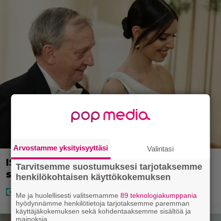
Arvostamme yksityisyyttäsi
Valintasi
IS: Hjalliksen ja Jasminen häissä
Tarvitsemme suostumuksesi tarjotaksemme
suomalainen supertähti
henkilökohtaisen käyttökokemuksen
Me ja huolellisesti valitsemamme
89 teknologiakumppania
hyödynnämme henkilötietoja tarjotaksemme paremman
käyttäjäkokemuksen sekä kohdentaaksemme sisältöä ja
mainoksia.