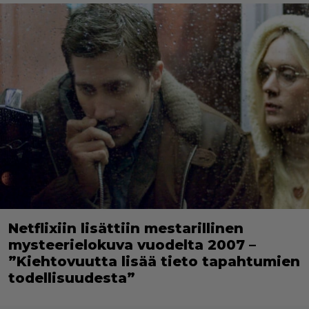
Netflixiin lisättiin mestarillinen
mysteerielokuva vuodelta 2007 –
”Kiehtovuutta lisää tieto tapahtumien
todellisuudesta”