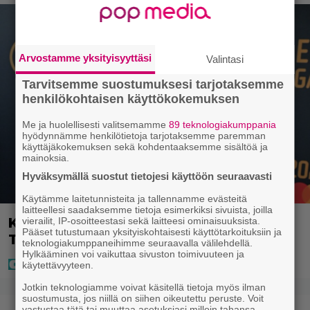
Arvostamme yksityisyyttäsi
Valintasi
Tarvitsemme suostumuksesi tarjotaksemme
henkilökohtaisen käyttökokemuksen
Me ja huolellisesti valitsemamme
89 teknologiakumppania
hyödynnämme henkilötietoja tarjotaksemme paremman
käyttäjäkokemuksen sekä kohdentaaksemme sisältöä ja
mainoksia.
Hyväksymällä suostut tietojesi käyttöön seuraavasti
Käytämme laitetunnisteita ja tallennamme evästeitä
laitteellesi saadaksemme tietoja esimerkiksi sivuista, joilla
Kaija Koolta ikävä ilmoitus – Juha
vierailit, IP-osoitteestasi sekä laitteesi ominaisuuksista.
Pääset tutustumaan yksityiskohtaisesti käyttötarkoituksiin ja
Tapio kiirehti apuun
teknologiakumppaneihimme seuraavalla välilehdellä.
Hylkääminen voi vaikuttaa sivuston toimivuuteen ja
käytettävyyteen.
Jotkin teknologiamme voivat käsitellä tietoja myös ilman
suostumusta, jos niillä on siihen oikeutettu peruste. Voit
vastustaa tätä tai muuttaa asetuksiasi milloin tahansa