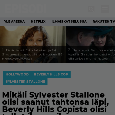
YLE AREENA
NETFLIX
ILMAISKATSELUSSA
RAKUTEN TV
1.
2.
Tänän tv:ssä: Esko Salminen ja Satu
Illalla tv:ssä: Perinteinen dek
Silvo tekevät hienot pääroolit vuoden 1984
Agatha Christien hengessä – v
menestyselokuvassa
leffa tarjoaa murhamysteerin
HOLLYWOOD
BEVERLY HILLS COP
SYLVESTER STALLONE
Mikäli Sylvester Stallone
olisi saanut tahtonsa läpi,
Beverly Hills Copista olisi