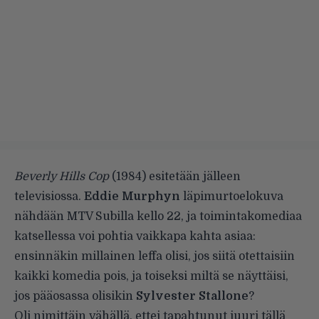
Beverly Hills Cop
(1984) esitetään jälleen
televisiossa.
Eddie Murphyn
läpimurtoelokuva
nähdään MTV Subilla kello 22, ja toimintakomediaa
katsellessa voi pohtia vaikkapa kahta asiaa:
ensinnäkin millainen leffa olisi, jos siitä otettaisiin
kaikki komedia pois, ja toiseksi miltä se näyttäisi,
jos pääosassa olisikin
Sylvester Stallone
?
Oli nimittäin vähällä, ettei tapahtunut juuri tällä