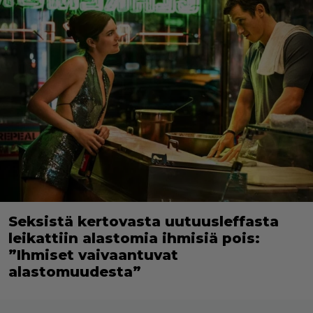
Seksistä kertovasta uutuusleffasta
leikattiin alastomia ihmisiä pois:
”Ihmiset vaivaantuvat
alastomuudesta”