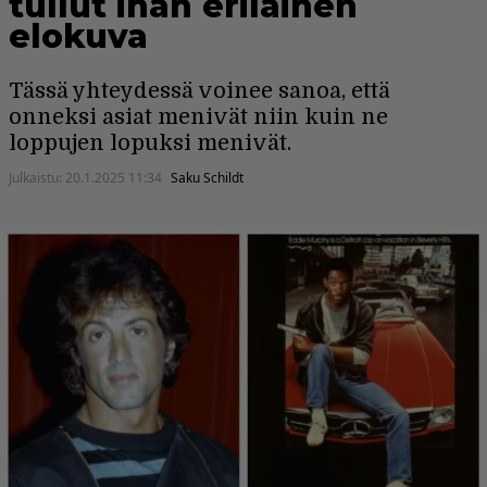
tullut ihan erilainen
elokuva
Tässä yhteydessä voinee sanoa, että
onneksi asiat menivät niin kuin ne
loppujen lopuksi menivät.
Julkaistu:
20.1.2025 11:34
Saku Schildt