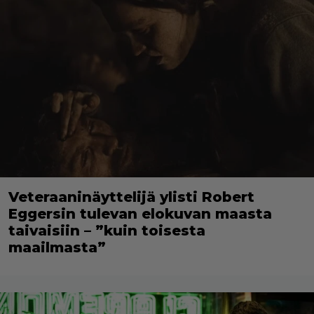
Veteraaninäyttelijä ylisti Robert
Eggersin tulevan elokuvan maasta
taivaisiin – ”kuin toisesta
maailmasta”