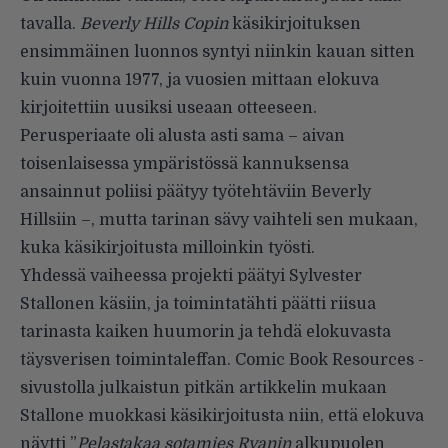
tavalla.
Beverly Hills Copin
käsikirjoituksen
ensimmäinen luonnos syntyi niinkin kauan sitten
kuin vuonna 1977, ja vuosien mittaan elokuva
kirjoitettiin uusiksi useaan otteeseen.
Perusperiaate oli alusta asti sama – aivan
toisenlaisessa ympäristössä kannuksensa
ansainnut poliisi päätyy työtehtäviin Beverly
Hillsiin –, mutta tarinan sävy vaihteli sen mukaan,
kuka käsikirjoitusta milloinkin työsti.
Yhdessä vaiheessa projekti päätyi Sylvester
Stallonen käsiin, ja toimintatähti päätti riisua
tarinasta kaiken huumorin ja tehdä elokuvasta
täysverisen toimintaleffan.
Comic Book Resources -
sivustolla
julkaistun pitkän artikkelin mukaan
Stallone muokkasi käsikirjoitusta niin, että elokuva
näytti ”
Pelastakaa sotamies Ryanin
alkupuolen