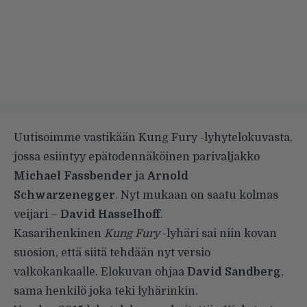
Uutisoimme vastikään Kung Fury -lyhytelokuvasta
,
jossa esiintyy epätodennäköinen parivaljakko
Michael Fassbender
ja
Arnold
Schwarzenegger
. Nyt mukaan on saatu kolmas
veijari –
David Hasselhoff
.
Kasarihenkinen
Kung Fury
-lyhäri sai niin kovan
suosion, että siitä tehdään nyt versio
valkokankaalle. Elokuvan ohjaa
David Sandberg
,
sama henkilö joka teki lyhärinkin.