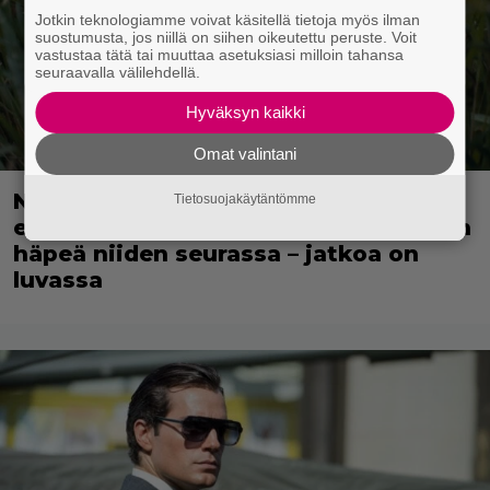
Jotkin teknologiamme voivat käsitellä tietoja myös ilman
suostumusta, jos niillä on siihen oikeutettu peruste. Voit
vastustaa tätä tai muuttaa asetuksiasi milloin tahansa
seuraavalla välilehdellä.
Hyväksyn kaikki
Omat valintani
Nyt suoratoistona: 3 tähden scifileffa
Tietosuojakäytäntömme
ei ylitä edeltäjiään mutta ei myöskään
häpeä niiden seurassa – jatkoa on
luvassa