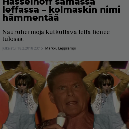
Hasselhoff samassa
leffassa – kolmaskin nimi
hämmentää
Nauruhermoja kutkuttava leffa lienee
tulossa.
Julkaistu:
18.2.2018 23:15
Markku Leppilampi