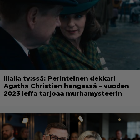
Illalla tv:ssä: Perinteinen dekkari
Agatha Christien hengessä – vuoden
2023 leffa tarjoaa murhamysteerin