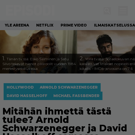
YLE AREENA
NETFLIX
PRIME VIDEO
ILMAISKATSELUSSA
1.
2.
Tänän tv:ssä: Esko Salminen ja Satu
Yöllä tv:ssä: Sotaelokuvan näy
Silvo tekevät hienot pääroolit vuoden 1984
kasvattivat lihakset nopeasti eri
menestyselokuvassa
kikalla – IMDb-arvosana on 7,6
HOLLYWOOD
ARNOLD SCHWARZENEGGER
DAVID HASSELHOFF
MICHAEL FASSBENDER
Mitähän ihmettä tästä
tulee? Arnold
Schwarzenegger ja David