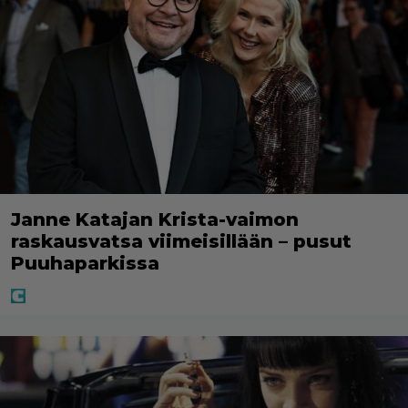
Janne Katajan Krista-vaimon
raskausvatsa viimeisillään – pusut
Puuhaparkissa