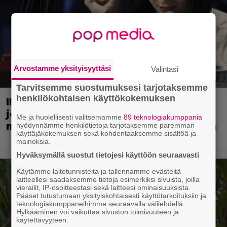
Arvostamme yksityisyyttäsi
Valintasi
Tarvitsemme suostumuksesi tarjotaksemme
henkilökohtaisen käyttökokemuksen
Illalla tv:ssä: 90-luvun rikoselokuva
joka ei vanhene koskaan – rönsyilevä
Me ja huolellisesti valitsemamme
89 teknologiakumppania
mestariteos kestää aikaa ja kulutusta
hyödynnämme henkilötietoja tarjotaksemme paremman
käyttäjäkokemuksen sekä kohdentaaksemme sisältöä ja
mainoksia.
Hyväksymällä suostut tietojesi käyttöön seuraavasti
Käytämme laitetunnisteita ja tallennamme evästeitä
laitteellesi saadaksemme tietoja esimerkiksi sivuista, joilla
vierailit, IP-osoitteestasi sekä laitteesi ominaisuuksista.
Pääset tutustumaan yksityiskohtaisesti käyttötarkoituksiin ja
teknologiakumppaneihimme seuraavalla välilehdellä.
Hylkääminen voi vaikuttaa sivuston toimivuuteen ja
käytettävyyteen.