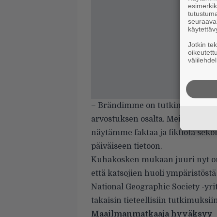
esimerkiks
tutustuma
seuraaval
käytettäv
Jotkin te
oikeutett
välilehdel
– Brändimme on tutkimuksissa i
arvostuksen osalta. Meidän fakta
näytämme faktaa ja fiktiota seko
päiväiseen tietoon.
Kuhakosken mukaan juuri nyt on 
että katsojien huoli ympäristöst
National Geographic Society -yr
takaisin tieteellisiin tutkimuks
Maailmanmatkaaja hyväksyy