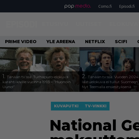
Como.fi
Episodi.fi
ETUSIVU
UUTISET
ELOKUVA
PRIME VIDEO
YLE AREENA
NETFLIX
SCIFI
1.
2.
Tänään tv:ssä: Turhapuro-elokuva
Tänään tv:ssä: Vuoden 2024
karahti kiville vuonna 1993 – ”Huonoin
laatuelokuva ei tullut Suomeen 
Uuno!”
Nyt Teemalla ensiesityksenä
KUVAPUTKI
TV-VINKKI
National G