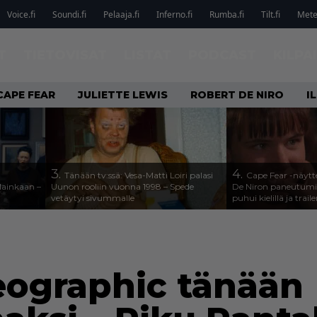
Voice.fi
Soundi.fi
Pelaaja.fi
Inferno.fi
Rumba.fi
Tilt.fi
Metel
T
TIETOVISAT
LISTAT
PODCAST
KILPA
CAPE FEAR
JULIETTE LEWIS
ROBERT DE NIRO
I
3.
4.
Tänään tv:ssä: Vesa-Matti Loiri palasi
Cape Fear -näytte
lainkaan –
Uunon rooliin vuonna 1998 – Spede
De Niron paneutumis
vetäytyi sivummalle
puhui kielillä ja traile
eographic tänään