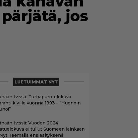
la kanavan
pärjätä, jos
LUETUIMMAT NYT
änään tv:ssä: Turhapuro-elokuva
arahti kiville vuonna 1993 – ”Huonoin
uno!”
änään tv:ssä: Vuoden 2024
aatuelokuva ei tullut Suomeen lainkaan
 Nyt Teemalla ensiesityksenä