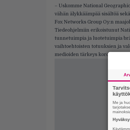
– Uskomme National Geographici
vähän älykkäämpää sisältöä sekä t
Fox Networks Group Oy:n maajo
Tiedeohjelmiin erikoistunut Nat
tunnetuimpia ja luotetuimpia 
vaihtoehtoisten totuuksien ja val
medioiden tärkeys korostuu.
Ar
Tarvit
käytt
Me ja huo
tarjotak
mainoksi
Hyväksym
Käytämme 