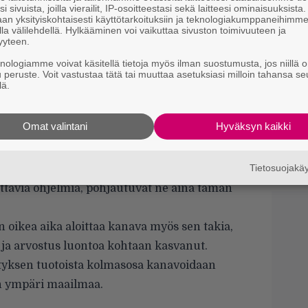
i sivuista, joilla vierailit, IP-osoitteestasi sekä laitteesi ominaisuuksista
S
an yksityiskohtaisesti käyttötarkoituksiin ja teknologiakumppaneihimm
la välilehdellä. Hylkääminen voi vaikuttaa sivuston toimivuuteen ja
f
yyteen.
s
knologiamme voivat käsitellä tietoja myös ilman suostumusta, jos niillä o
u peruste. Voit vastustaa tätä tai muuttaa asetuksiasi milloin tahansa se
I
lä.
m
k
Omat valintani
Hyväksyn kaikki
S
s
han omaa luokkaansa luotettavuuden ja
k
Tietosuojak
t tarkistetaan useammasta lähteestä, ja vaikka
ittavia ohjelmia, pohjautuvat ne aina tämän
oikea aika aloittaa kanava myös sen takia,
ä ja arvostus luontoa kohtaan kasvanut.
ityksen tuotoista kolmasosa kanavoidaan
iin ympäri maailmaa.