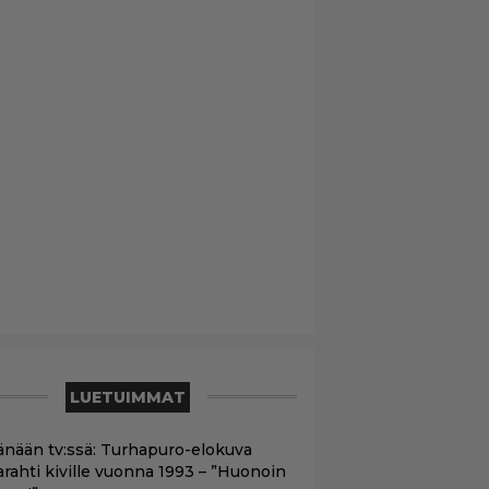
LUETUIMMAT
änään tv:ssä: Turhapuro-elokuva
arahti kiville vuonna 1993 – ”Huonoin