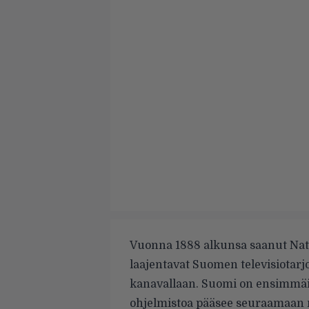
Vuonna 1888 alkunsa saanut Nati
laajentavat Suomen televisiotarj
kanavallaan. Suomi on ensimmäi
ohjelmistoa pääsee seuraamaan 