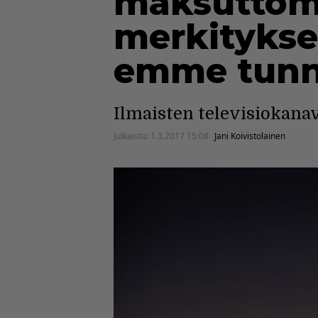
maksuttoma
merkitykses
emme tunn
Ilmaisten televisiokana
Julkaistu:
1.3.2017 15:08
Jani Koivistolainen