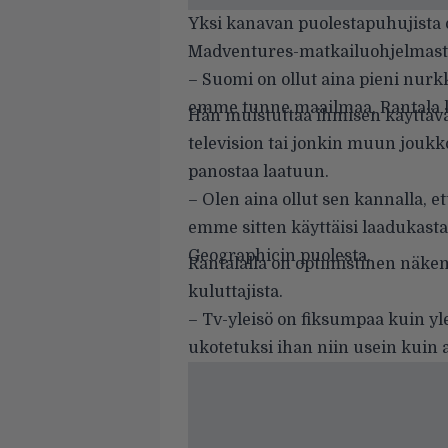
Yksi kanavan puolestapuhujista o
Madventures-matkailuohjelmast
– Suomi on ollut aina pieni nur
emme tunne maailmaa, Rantala
Hän muistuttaa ihmisen käyttäv
television tai jonkin muun joukk
panostaa laatuun.
– Olen aina ollut sen kannalla, e
emme sitten käyttäisi laadukasta
Geographicin puolesta.
Rantalalla on optimistinen näkem
kuluttajista.
– Tv-yleisö on fiksumpaa kuin ylei
ukotetuksi ihan niin usein kuin