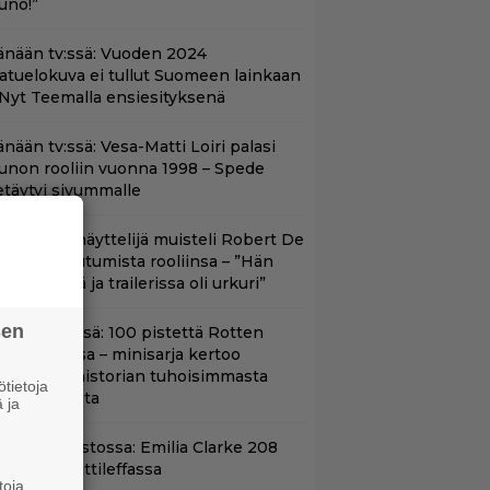
uno!”
änään tv:ssä: Vuoden 2024
aatuelokuva ei tullut Suomeen lainkaan
 Nyt Teemalla ensiesityksenä
nään tv:ssä: Vesa-Matti Loiri palasi
unon rooliin vuonna 1998 – Spede
etäytyi sivummalle
ape Fear -näyttelijä muisteli Robert De
iron paneutumista rooliinsa – ”Hän
hui kielillä ja trailerissa oli urkuri”
sen
yt Netflixissä: 100 pistettä Rotten
omatoesissa – minisarja kertoo
ritannian historian tuhoisimmasta
tietoja
errori-iskusta
 ja
yt suoratoistossa: Emilia Clarke 208
iljoonan hittileffassa
toja