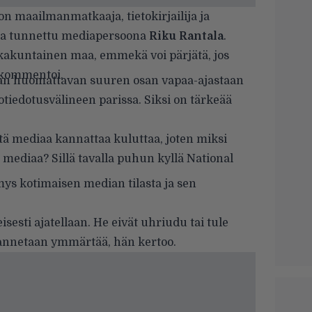
n maailmanmatkaaja, tietokirjailija ja
a tunnettu mediapersoona
Riku Rantala
.
kkakuntainen maa, emmekä voi pärjätä, jos
 kommentoi.
än huomattavan suuren osan vapaa-ajastaan
otiedotusvälineen parissa. Siksi on tärkeää
ttä mediaa kannattaa kuluttaa, joten miksi
 mediaa? Sillä tavalla puhun kyllä National
ys kotimaisen median tilasta ja sen
sesti ajatellaan. He eivät uhriudu tai tule
 annetaan ymmärtää, hän kertoo.