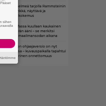
. Pääset
uoratoistohelmeä tarjolla Rammsteinin
e
aneille – synkkä, näyttävä ja
atumainen kokemus
n siihen
uraavalla
llan natsileffassa kuullaan kaukainen
oottoripyörän ääni – se merkitsi
uolemaa 2. maailmansodan aikana
cifi-klassikon ohjaajaversio on nyt
uoratoistossa – kuvauspaikalla tapahtui
auhea ja verinen onnettomuus
äytäntömme