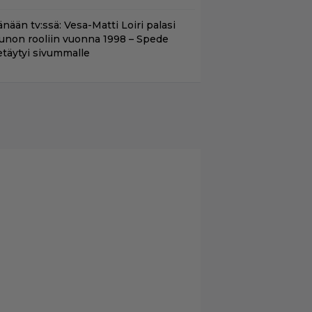
nään tv:ssä: Vesa-Matti Loiri palasi
unon rooliin vuonna 1998 – Spede
etäytyi sivummalle