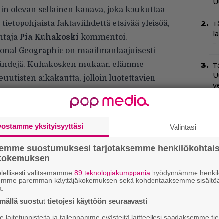
U
n olevan sellainen kanava, joka koukuttaa
ietopohjaista faktaviihdettä etsivää yleisöä,
T
l
htaja
Pia Kuhakoski
kommentoi.
–
ional Geographic on maailmanlaajuisesti
brändejä. Kuhakosken mukaan elämme
Tä
U
euutisten aikakautta, jolloin luotettavien
v
C
N
vostamme yksityisyyttäsi
pu
Valintasi
semme suostumuksesi tarjotaksemme henkilökohtai
N
ökokemuksen
T
B
lellisesti valitsemamme
89 teknologiakumppania
hyödynnämme henkilö
t
semme paremman käyttäjäkokemuksen sekä kohdentaaksemme sisältöä
a.
N
ällä suostut tietojesi käyttöön seuraavasti
m
laitetunnisteita ja tallennamme evästeitä laitteellesi saadaksemme tie