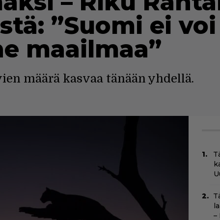
ksi – Riku Ranta
tä: ”Suomi ei voi 
e maailmaa”
vien määrä kasvaa tänään yhdellä.
T
k
U
T
l
–