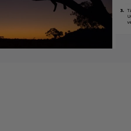
Tä
U
v