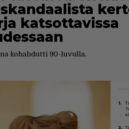
skandaalista ker
ja katsottavissa
udessaan
a kohahdutti 90-luvulla.
T
T
s
T