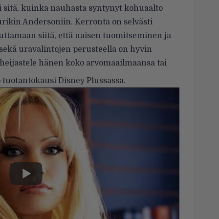
ti sitä, kuinka nauhasta syntynyt kohuaalto
rikin Andersoniin. Kerronta on selvästi
uttamaan siitä, että naisen tuomitseminen ja
 sekä uravalintojen perusteella on hyvin
 heijastele hänen koko arvomaailmaansa tai
o tuotantokausi Disney Plussassa.