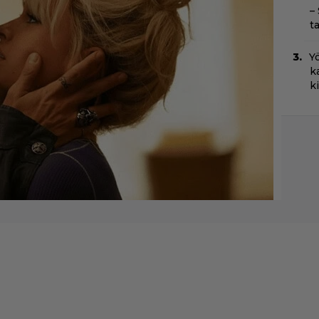
–
t
Yö
k
k