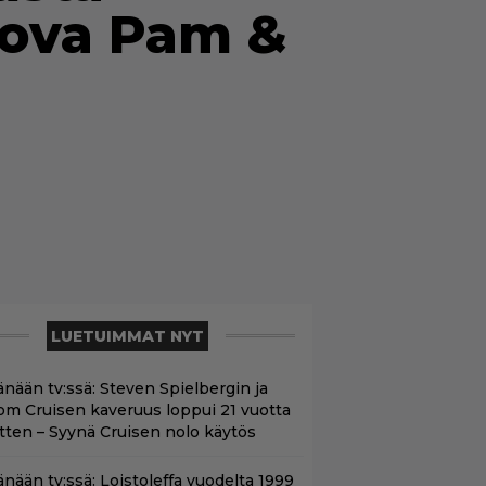
tova Pam &
LUETUIMMAT NYT
änään tv:ssä: Steven Spielbergin ja
om Cruisen kaveruus loppui 21 vuotta
itten – Syynä Cruisen nolo käytös
änään tv:ssä: Loistoleffa vuodelta 1999