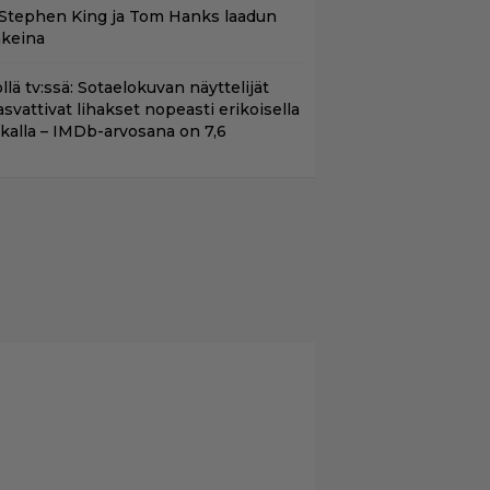
 Stephen King ja Tom Hanks laadun
akeina
llä tv:ssä: Sotaelokuvan näyttelijät
asvattivat lihakset nopeasti erikoisella
ikalla – IMDb-arvosana on 7,6