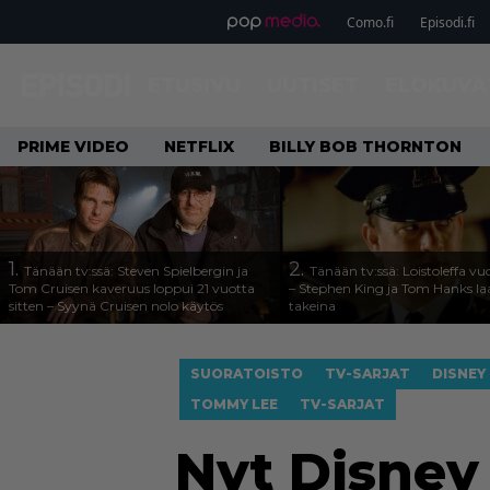
Como.fi
Episodi.fi
ETUSIVU
UUTISET
ELOKUVA
PRIME VIDEO
NETFLIX
BILLY BOB THORNTON
1.
2.
Tänään tv:ssä: Steven Spielbergin ja
Tänään tv:ssä: Loistoleffa vu
Tom Cruisen kaveruus loppui 21 vuotta
– Stephen King ja Tom Hanks l
sitten – Syynä Cruisen nolo käytös
takeina
SUORATOISTO
TV-SARJAT
DISNEY
TOMMY LEE
TV-SARJAT
Nyt Disney