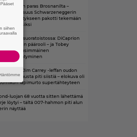
. Pääset
llan Bond on paras Brosnanilta –
e
amankaltaisuus Schwarzeneggerin
oimintatykitykseen pakotti tekemään
ässärin uusiksi
n siihen
uraavalla
uippuleffa suoratoistossa: DiCaprion
nsimmäinen päärooli – ja Tobey
aguiren ensimmäinen
lokuvaesiintyminen
lalla tv:ssä: Jim Carrey -leffan oudon
äytäntömme
aakaa kohtausta piti siistiä – elokuva oli
oomikon läpimurto supertähteyteen
ond-luojan 68 vuotta sitten lähettämä
irje löytyi – tältä 007-hahmon piti alun
erin näyttää