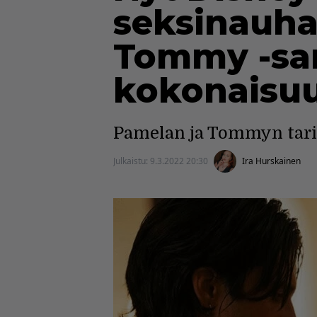
seksinauha
Tommy -sar
kokonaisu
Pamelan ja Tommyn tarin
Julkaistu:
9.3.2022 20:30
Ira Hurskainen