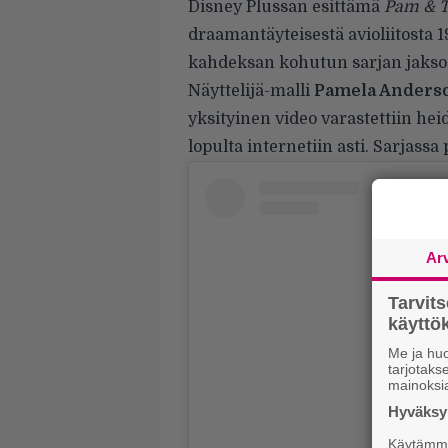
Disney Plussan esittämä
Pam & 
draamantäyteisestä avioliitosta 1
kahdeksan kohutun sarjan jaksoa
Näyttelijä-malli
Pamela Anders
yksityinen video varastettiin heid
lopulta internetiin asti. Sarjassa 
Ar
Tarvit
käytt
Me ja huo
tarjotak
mainoksi
Hyväksym
Käytämme 