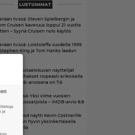
LUETUIMMAT
änään tv:ssä: Steven Spielbergin ja
om Cruisen kaveruus loppui 21 vuotta
itten – Syynä Cruisen nolo käytös
änään tv:ssä: Loistoleffa vuodelta 1999
 Stephen King ja Tom Hanks laadun
akeina
llä tv:ssä: Sotaelokuvan näyttelijät
asvattivat lihakset nopeasti erikoisella
ikalla – IMDb-arvosana on 7,6
sen
t Netflixissä: Yksi viime vuosien
arhaista rikossarjoista – IMDB-arvio 8,8
tietoja
 ja
lint Eastwood näytti Kevin Costnerille
aapin paikan hyvin yksinkertaisella
oimenpiteellä
toja