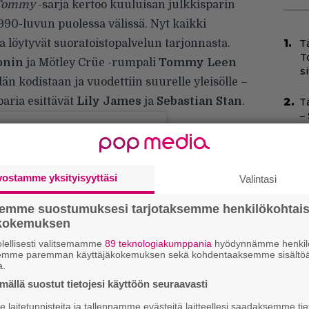
Tommy
-sarja kertoo kuuluisan julkkisparin
990-luvun puolessa välissä. Nyt kaikki
 löytyvät suoratoistopalvelun tarjonnasta.
T
T
onin
ja Mötley Crüe -rumpali
Tommy Leen
s
än kodistaan ja vuodettiin suurelle yleisölle –
paria esittävät
Lily James
ja
Sebastian Stan
.
T
–
t
Yö
k
vostamme yksityisyyttäsi
Valintasi
k
semme suostumuksesi tarjotaksemme henkilökohtai
Ny
ökokemuksen
p
lellisesti valitsemamme
89 teknologiakumppania
hyödynnämme henkilö
semme paremman käyttäjäkokemuksen sekä kohdentaaksemme sisältöä
C
a.
k
ällä suostut tietojesi käyttöön seuraavasti
t
laitetunnisteita ja tallennamme evästeitä laitteellesi saadaksemme tie