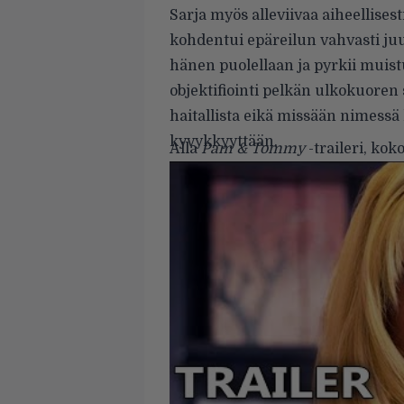
Sarja myös alleviivaa aiheellises
kohdentui epäreilun vahvasti juu
hänen puolellaan ja pyrkii muist
objektifiointi pelkän ulkokuoren
haitallista eikä missään nimessä
kyvykkyyttään.
Alla
Pam & Tommy
-traileri, kok