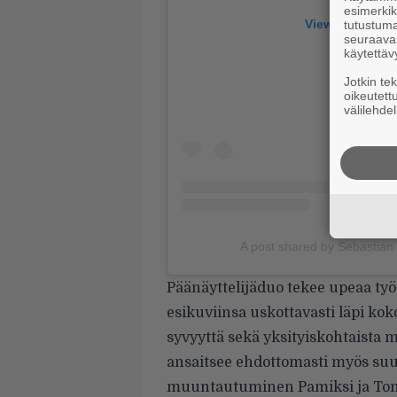
esimerkiks
View this post
tutustuma
seuraaval
käytettäv
Jotkin te
oikeutett
välilehdel
A post shared by Sebastian
Päänäyttelijäduo tekee upeaa työ
esikuviinsa uskottavasti läpi ko
syvyyttä sekä yksityiskohtaista
ansaitsee ehdottomasti myös suu
muuntautuminen Pamiksi ja Tomm