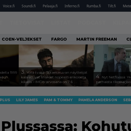
Voice.fi
Soundi.fi
Pelaaja.fi
Inferno.fi
Rumba.fi
Tilt.fi
Metel
T
TIETOVISAT
LISTAT
PODCAST
KILPA
COEN-VELJEKSET
FARGO
MARTIN FREEMAN
C
3.
odelta 1999
Yöllä tv:ssä: Sotaelokuvan näyttelijät
4.
aadun
kasvattivat lihakset nopeasti erikoisella
Nyt Netflixissä: Y
kikalla – IMDb-arvosana on 7,6
parhaista rikossarjoi
 PLUS
LILY JAMES
PAM & TOMMY
PAMELA ANDERSON
SEB
 Plussassa: Kohut