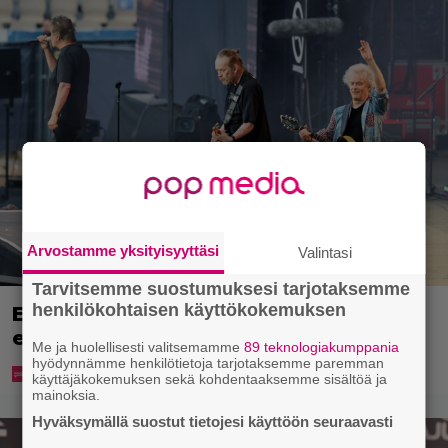
Arvostamme yksityisyyttäsi
Valintasi
Tarvitsemme suostumuksesi tarjotaksemme
henkilökohtaisen käyttökokemuksen
Eppu Normaalin viimeinen konsertti
esitetään Ylellä
Me ja huolellisesti valitsemamme
89 teknologiakumppania
hyödynnämme henkilötietoja tarjotaksemme paremman
käyttäjäkokemuksen sekä kohdentaaksemme sisältöä ja
mainoksia.
Hyväksymällä suostut tietojesi käyttöön seuraavasti