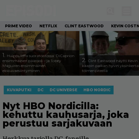
PRIME VIDEO
NETFLIX
CLINT EASTWOOD
KEVIN COST
1.
Huippuleffa suoratoistossa: DiCaprion
2.
ensimmäinen päärooli – ja Tobey
Clint Eastwood näytti Kevin 
Maguiren ensimmäinen
kaapin paikan hyvin yksinkertai
elokuvaesiintyminen
toimenpiteellä
KUVAPUTKI
DC
DC UNIVERSE
HBO NORDIC
Nyt HBO Nordicilla:
kehuttu kauhusarja, joka
perustuu sarjakuvaan
Herkkua tarjolla DC-faneille.