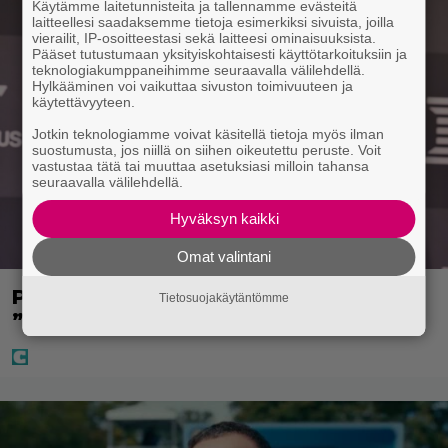
Käytämme laitetunnisteita ja tallennamme evästeitä
laitteellesi saadaksemme tietoja esimerkiksi sivuista, joilla
vierailit, IP-osoitteestasi sekä laitteesi ominaisuuksista.
Pääset tutustumaan yksityiskohtaisesti käyttötarkoituksiin ja
teknologiakumppaneihimme seuraavalla välilehdellä.
Hylkääminen voi vaikuttaa sivuston toimivuuteen ja
käytettävyyteen.
Jotkin teknologiamme voivat käsitellä tietoja myös ilman
suostumusta, jos niillä on siihen oikeutettu peruste. Voit
vastustaa tätä tai muuttaa asetuksiasi milloin tahansa
seuraavalla välilehdellä.
Hyväksyn kaikki
Omat valintani
Pysäyttävä tieto Juha Miedosta –
Tietosuojakäytäntömme
”Onko tämä oikein?”