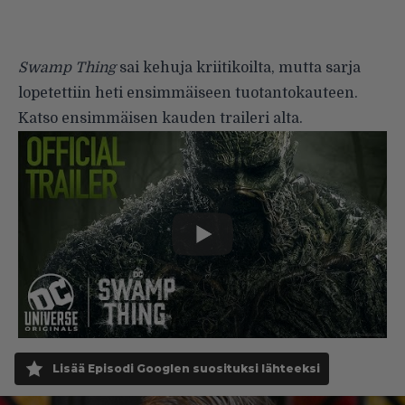
Swamp Thing
sai kehuja kriitikoilta, mutta
sarja
lopetettiin heti ensimmäiseen tuotantokauteen
.
Katso ensimmäisen kauden traileri alta.
Lisää Episodi Googlen suosituksi lähteeksi