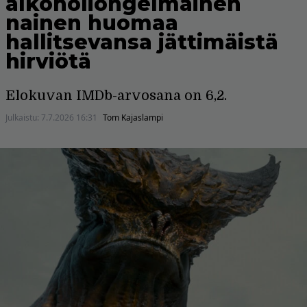
alkoholiongelmainen
nainen huomaa
hallitsevansa jättimäistä
hirviötä
Elokuvan IMDb-arvosana on 6,2.
Julkaistu:
7.7.2026 16:31
Tom Kajaslampi