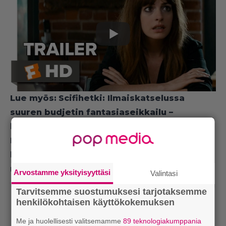
Lue myös:
Scifihetki: Ilmaiskatselussa
suuren budjetin fantasiaseikkailu –
huippunäyttelijöiden unohdettu helmi
Lue myös:
Nyt ilmaiskatselussa: Neo-noir-
henkinen trilleri – poliisipäällikkö
murhaepäilyn keskellä
Arvostamme yksityisyyttäsi
Valintasi
Tarvitsemme suostumuksesi tarjotaksemme
henkilökohtaisen käyttökokemuksen
Me ja huolellisesti valitsemamme
89 teknologiakumppania