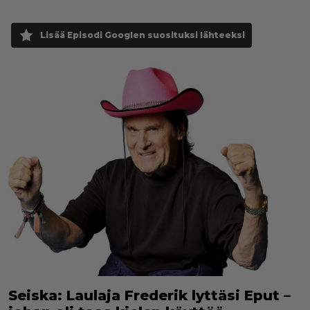
Lisää Episodi Googlen suosituksi lähteeksi
Seiska: Laulaja Frederik lyttäsi Eput –