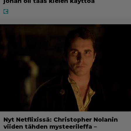
johan oli taas kielen käyttöä
Nyt Netflixissä: Christopher Nolanin
viiden tähden mysteerileffa –