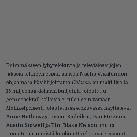
Enimmäkseen lyhytelokuvia ja televisiosarjojen
jaksoja tehneen espanjalaisen
Nacho Vigalondon
ohjaama ja käsikirjoittama
Colossal
on maltillisella
15 miljoonan dollarin budjetilla toteutettu
genrecocktail, jollaisia ei tule usein vastaan.
Mallikelpoisesti toteutetussa elokuvassa näyttelevät
Anne Hathaway
,
Jason Sudeikis
,
Dan Stevens
,
Austin Stowell
ja
Tim Blake Nelson
, mutta
tunnetuista nimistä huolimatta elokuva ei saanut