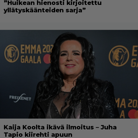
”Huikean hienosti kirjoitettu
yllätyskäänteiden sarja”
Kaija Koolta ikävä ilmoitus – Juha
Tapio kiirehti apuun