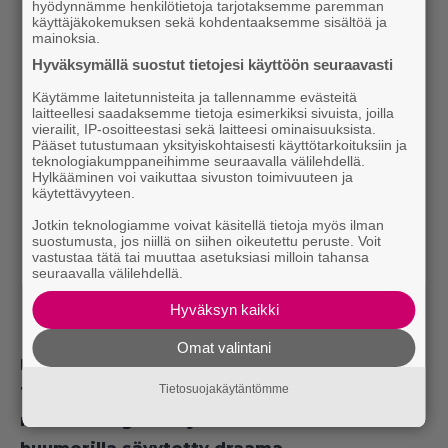
hyödynnämme henkilötietoja tarjotaksemme paremman
käyttäjäkokemuksen sekä kohdentaaksemme sisältöä ja
mainoksia.
Hyväksymällä suostut tietojesi käyttöön seuraavasti
Käytämme laitetunnisteita ja tallennamme evästeitä
laitteellesi saadaksemme tietoja esimerkiksi sivuista, joilla
vierailit, IP-osoitteestasi sekä laitteesi ominaisuuksista.
Pääset tutustumaan yksityiskohtaisesti käyttötarkoituksiin ja
teknologiakumppaneihimme seuraavalla välilehdellä.
Hylkääminen voi vaikuttaa sivuston toimivuuteen ja
käytettävyyteen.
Jotkin teknologiamme voivat käsitellä tietoja myös ilman
suostumusta, jos niillä on siihen oikeutettu peruste. Voit
vastustaa tätä tai muuttaa asetuksiasi milloin tahansa
seuraavalla välilehdellä.
Hyväksyn kaikki
Omat valintani
Lue myös:
Nyt ilmaiskatselussa:
Tietosuojakäytäntömme
Täydelliseltä näyttävän perheen julkisivu
murtuu – Sigourney Weaverin mustalla