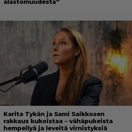
alastomuudesta”
Karita Tykän ja Sami Saikkosen
rakkaus kukoistaa – vähäpukeista
hempeilyä ja leveitä virnistyksiä