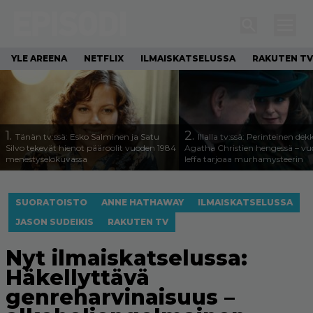
YLE AREENA
NETFLIX
ILMAISKATSELUSSA
RAKUTEN TV
1.
2.
Tänän tv:ssä: Esko Salminen ja Satu
Illalla tv:ssä: Perinteinen dek
Silvo tekevät hienot pääroolit vuoden 1984
Agatha Christien hengessä – v
menestyselokuvassa
leffa tarjoaa murhamysteerin
SUORATOISTO
ANNE HATHAWAY
ILMAISKATSELUSSA
JASON SUDEIKIS
RAKUTEN TV
Nyt ilmaiskatselussa:
Häkellyttävä
genreharvinaisuus –