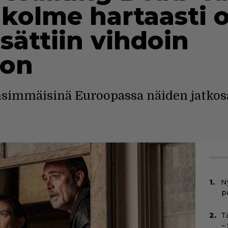
 kolme hartaasti 
isättiin vihdoin
oon
nsimmäisinä Euroopassa näiden jatkos
Ny
p
T
–