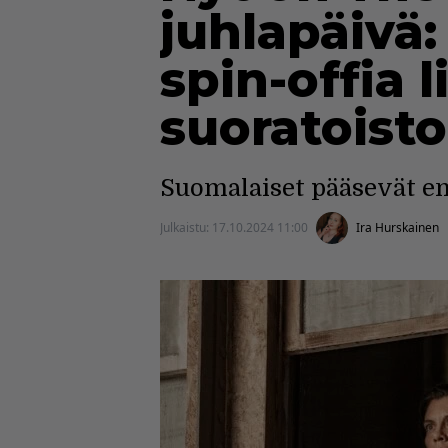
juhlapäivä:
spin-offia l
suoratoist
Suomalaiset pääsevät e
Julkaistu:
17.10.2024 11:00
Ira Hurskainen