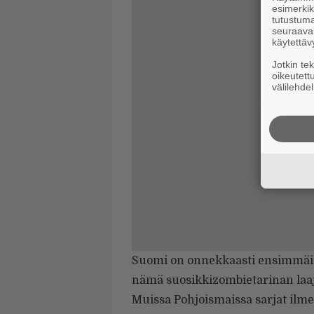
esimerkiks
tutustuma
seuraaval
käytettäv
Jotkin te
oikeutett
välilehdel
Suomi on onnekkaasti ensimmäi
nämä suosikkizombietarinan laaj
Muissa Pohjoismaissa sarjat ilmes