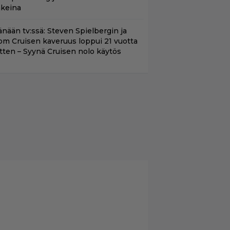
akeina
änään tv:ssä: Steven Spielbergin ja
om Cruisen kaveruus loppui 21 vuotta
itten – Syynä Cruisen nolo käytös