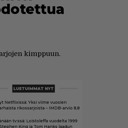
odotettua
arjojen kimppuun.
LUETUIMMAT NYT
t Netflixissä: Yksi viime vuosien
arhaista rikossarjoista – IMDB-arvio 8,8
änään tv:ssä: Loistoleffa vuodelta 1999
 Stephen King ja Tom Hanks laadun