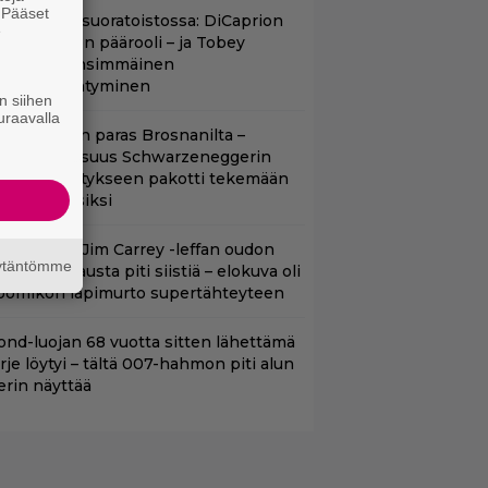
. Pääset
uippuleffa suoratoistossa: DiCaprion
e
nsimmäinen päärooli – ja Tobey
aguiren ensimmäinen
lokuvaesiintyminen
n siihen
uraavalla
llan Bond on paras Brosnanilta –
amankaltaisuus Schwarzeneggerin
oimintatykitykseen pakotti tekemään
ässärin uusiksi
lalla tv:ssä: Jim Carrey -leffan oudon
äytäntömme
aakaa kohtausta piti siistiä – elokuva oli
oomikon läpimurto supertähteyteen
ond-luojan 68 vuotta sitten lähettämä
irje löytyi – tältä 007-hahmon piti alun
erin näyttää