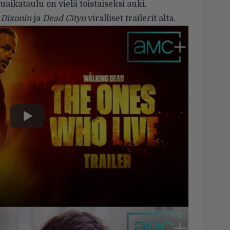
ikataulu on vielä toistaiseksi auki.
 Dixonin
ja
Dead Cityn
viralliset trailerit alta.