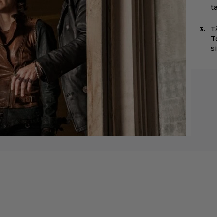
t
T
T
s