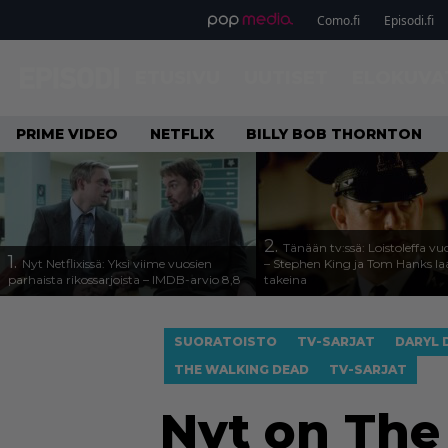
Como.fi
Episodi.fi
ETUSIVU
UUTISET
ELOKUVA
PRIME VIDEO
NETFLIX
BILLY BOB THORNTON
2.
Tänään tv:ssä: Loistoleffa vu
1.
Nyt Netflixissä: Yksi viime vuosien
– Stephen King ja Tom Hanks l
parhaista rikossarjoista – IMDB-arvio 8,8
takeina
SUORATOISTO
TV-SARJAT
DARYL 
THE WALKING DEAD
TV-SARJAT
Nyt on The