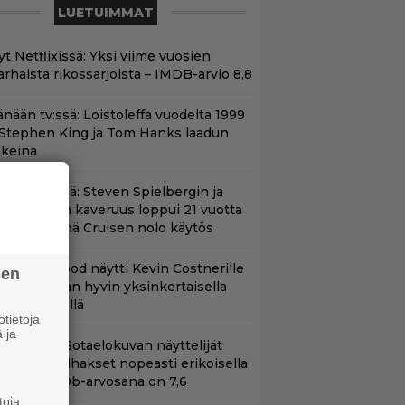
LUETUIMMAT
t Netflixissä: Yksi viime vuosien
arhaista rikossarjoista – IMDB-arvio 8,8
änään tv:ssä: Loistoleffa vuodelta 1999
 Stephen King ja Tom Hanks laadun
akeina
änään tv:ssä: Steven Spielbergin ja
om Cruisen kaveruus loppui 21 vuotta
itten – Syynä Cruisen nolo käytös
lint Eastwood näytti Kevin Costnerille
sen
aapin paikan hyvin yksinkertaisella
oimenpiteellä
tietoja
 ja
llä tv:ssä: Sotaelokuvan näyttelijät
asvattivat lihakset nopeasti erikoisella
ikalla – IMDb-arvosana on 7,6
toja