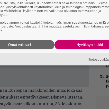
i sivuista, joilla vierailit, IP-osoitteestasi sekä laitteesi ominaisuuksista
H
an yksityiskohtaisesti käyttötarkoituksiin ja teknologiakumppaneihimm
e
la välilehdellä. Hylkääminen voi vaikuttaa sivuston toimivuuteen ja
M
yyteen.
e
knologiamme voivat käsitellä tietoja myös ilman suostumusta, jos niillä o
u peruste. Voit vastustaa tätä tai muuttaa asetuksiasi milloin tahansa se
I
lä.
s
t
Omat valintani
Hyväksyn kaikki
k
Il
Tietosuojak
r
k
B
k
p
nen Euroopan markkinoiden maa, joka saa
ennukset esitettäväkseen Disney Plussaan.
tyvät vasta viikon kuluttua, 23. lokakuuta,