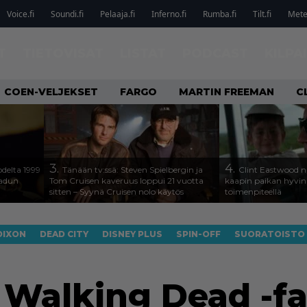
Voice.fi
Soundi.fi
Pelaaja.fi
Inferno.fi
Rumba.fi
Tilt.fi
Metel
T
TIETOVISAT
LISTAT
PODCAST
KILPA
COEN-VELJEKSET
FARGO
MARTIN FREEMAN
C
3.
4.
odelta 1999
Tänään tv:ssä: Steven Spielbergin ja
Clint Eastwood nä
aadun
Tom Cruisen kaveruus loppui 21 vuotta
kaapin paikan hyvin 
sitten – Syynä Cruisen nolo käytös
toimenpiteellä
DIXON
DEAD CITY
DISNEY PLUS
SPIN-OFF
SUORATOISTO
 Walking Dead -f