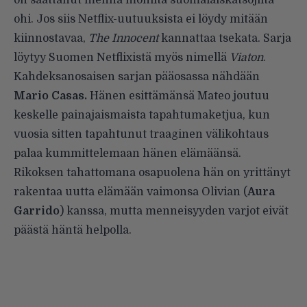
on saattanut mennä monilta suomalaiskatsojilta
ohi. Jos siis Netflix-uutuuksista ei löydy mitään
kiinnostavaa,
The Innocent
kannattaa tsekata. Sarja
löytyy Suomen Netflixistä myös nimellä
Viaton
.
Kahdeksanosaisen sarjan pääosassa nähdään
Mario Casas.
Hänen esittämänsä Mateo joutuu
keskelle painajaismaista tapahtumaketjua, kun
vuosia sitten tapahtunut traaginen välikohtaus
palaa kummittelemaan hänen elämäänsä.
Rikoksen tahattomana osapuolena hän on yrittänyt
rakentaa uutta elämään vaimonsa Olivian (
Aura
Garrido
) kanssa, mutta menneisyyden varjot eivät
päästä häntä helpolla.