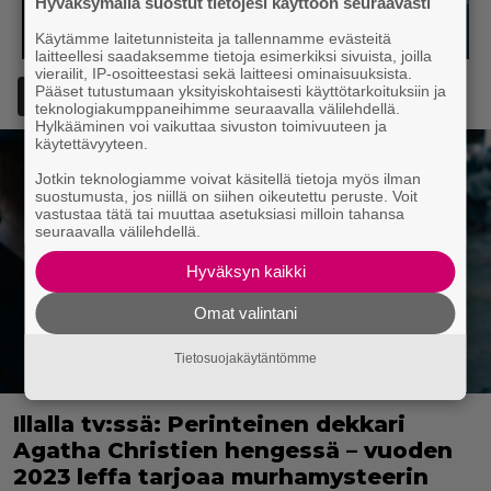
Hyväksymällä suostut tietojesi käyttöön seuraavasti
Käytämme laitetunnisteita ja tallennamme evästeitä
laitteellesi saadaksemme tietoja esimerkiksi sivuista, joilla
vierailit, IP-osoitteestasi sekä laitteesi ominaisuuksista.
Pääset tutustumaan yksityiskohtaisesti käyttötarkoituksiin ja
Lisää Episodi Googlen suosituksi lähteeksi
teknologiakumppaneihimme seuraavalla välilehdellä.
Hylkääminen voi vaikuttaa sivuston toimivuuteen ja
käytettävyyteen.
Jotkin teknologiamme voivat käsitellä tietoja myös ilman
suostumusta, jos niillä on siihen oikeutettu peruste. Voit
vastustaa tätä tai muuttaa asetuksiasi milloin tahansa
seuraavalla välilehdellä.
Hyväksyn kaikki
Omat valintani
Tietosuojakäytäntömme
Illalla tv:ssä: Perinteinen dekkari
Agatha Christien hengessä – vuoden
2023 leffa tarjoaa murhamysteerin