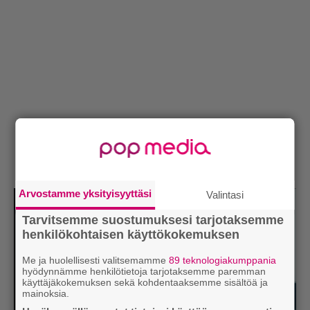
Arvostamme yksityisyyttäsi
Valintasi
Tarvitsemme suostumuksesi tarjotaksemme
henkilökohtaisen käyttökokemuksen
Me ja huolellisesti valitsemamme
89 teknologiakumppania
hyödynnämme henkilötietoja tarjotaksemme paremman
käyttäjäkokemuksen sekä kohdentaaksemme sisältöä ja
mainoksia.