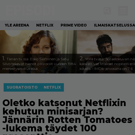
YLE AREENA
NETFLIX
PRIME VIDEO
ILMAISKATSELUSSA
1.
2.
Tänän tv:ssä: Esko Salminen ja Satu
Yöllä tv:ssä: Sotaelokuvan näy
Silvo tekevät hienot pääroolit vuoden 1984
kasvattivat lihakset nopeasti eri
menestyselokuvassa
kikalla – IMDb-arvosana on 7,6
SUORATOISTO
NETFLIX
Oletko katsonut Netflixin
kehutun minisarjan?
Jännärin Rotten Tomatoes
-lukema täydet 100