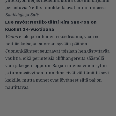
yhteistyön neljäs hedelmä. Muita Cobenin kirjoihin
perustuvia Netflix-nimikkeitä ovat muun muassa
Saalistaja
ja
Safe
.
Lue myös:
Netflix-tähti Kim Sae-ron on
kuollut 24-vuotiaana
Viaton
ei ole perinteinen rikosdraama, vaan se
heittää katsojan suoraan syvään päähän.
Juonenkäänteet seuraavat toisiaan hengästyttävää
vauhtia, eikä perinteisiä cliffhangereita säästellä
vain jaksojen loppuun. Sarjan intensiivinen rytmi
ja tummasävyinen tunnelma eivät välttämättä sovi
kaikille, mutta monet ovat löytäneet siitä paljon
nautittavaa.