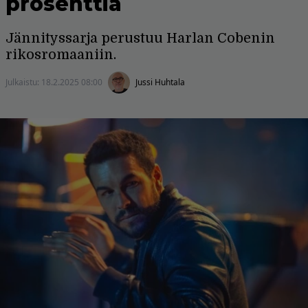
prosenttia
Jännityssarja perustuu Harlan Cobenin
rikosromaaniin.
Julkaistu:
18.2.2025 08:00
Jussi Huhtala