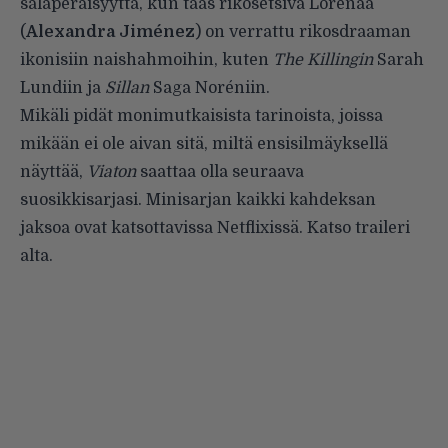
salaperäisyyttä, kun taas rikosetsivä Lorenaa
(
Alexandra Jiménez
) on verrattu rikosdraaman
ikonisiin naishahmoihin, kuten
The Killingin
Sarah
Lundiin ja
Sillan
Saga Noréniin.
Mikäli pidät monimutkaisista tarinoista, joissa
mikään ei ole aivan sitä, miltä ensisilmäyksellä
näyttää,
Viaton
saattaa olla seuraava
suosikkisarjasi. Minisarjan kaikki kahdeksan
jaksoa ovat katsottavissa Netflixissä. Katso traileri
alta.