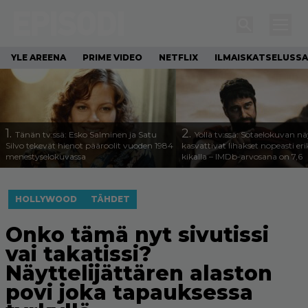
YLE AREENA
PRIME VIDEO
NETFLIX
ILMAISKATSELUSSA
1.
2.
Tänän tv:ssä: Esko Salminen ja Satu
Yöllä tv:ssä: Sotaelokuvan näy
Silvo tekevät hienot pääroolit vuoden 1984
kasvattivat lihakset nopeasti eri
menestyselokuvassa
kikalla – IMDb-arvosana on 7,6
HOLLYWOOD
TÄHDET
Onko tämä nyt sivutissi
vai takatissi?
Näyttelijättären alaston
povi joka tapauksessa