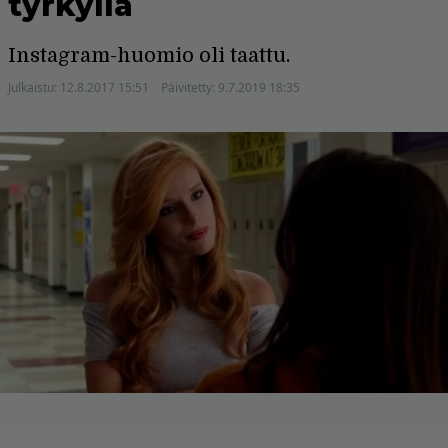
tyrkyllä
Instagram-huomio oli taattu.
Julkaistu:
12.8.2017 15:51
Päivitetty:
9.7.2019 18:35