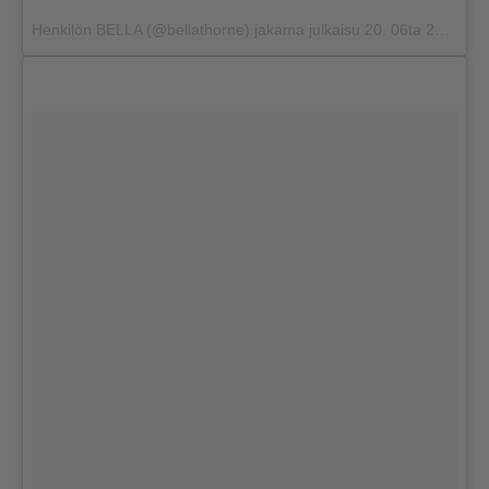
Henkilön BELLA (@bellathorne) jakama julkaisu
20. 06ta 2017 klo 13.42 PDT