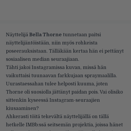
Näyttelijä
Bella Thorne
tunnetaan paitsi
näyttelijäntöistään, niin myös rohkeista
poseerauksistaan. Tälläkään kertaa hän ei pettänyt
sosiaalisen median seuraajiaan.
Tähti jakoi Instagramissa kuvan, missä hän
vaikuttaisi tuunaavan farkkujaan spraymaalilla.
Uurastaessahan tulee helposti kuuma, joten
Thorne oli suosiolla jättänyt paidan pois. Vai olisiko
sittenkin kyseessä Instagram-seuraajien
kiusaaminen?
Ahkerasti töitä tekevältä näyttelijällä on tällä
hetkelle IMBb:ssä seitsemän projektia, joissa hänet