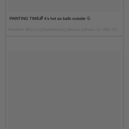
PAINTING TIME🌈 it’s hot as balls outside 💦
Henkilön BELLA (@bellathorne) jakama julkaisu
11. 08ta 2017 klo 13.56 PDT