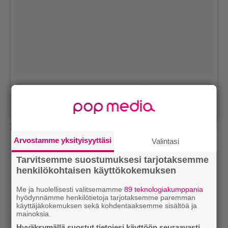
Trying to get back in shapeeeee leggo😩
Henkilön BELLA (@bellathorne) jakama julkaisu
9. 08ta 2017 klo 13.29 PDT
Lähde:
Daily Mail
Arvostamme yksityisyyttäsi
Valintasi
Tarvitsemme suostumuksesi tarjotaksemme
henkilökohtaisen käyttökokemuksen
Me ja huolellisesti valitsemamme
89 teknologiakumppania
hyödynnämme henkilötietoja tarjotaksemme paremman
käyttäjäkokemuksen sekä kohdentaaksemme sisältöä ja
mainoksia.
Hyväksymällä suostut tietojesi käyttöön seuraavasti