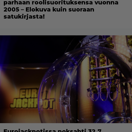
parhaan roolisuorituksensa vuonna
2005 – Elokuva kuin suoraan
satukirjasta!
Eurojackpotissa poksahti 32,7