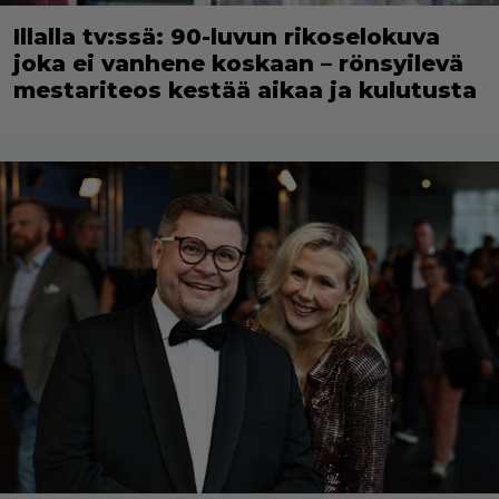
Illalla tv:ssä: 90-luvun rikoselokuva
joka ei vanhene koskaan – rönsyilevä
mestariteos kestää aikaa ja kulutusta