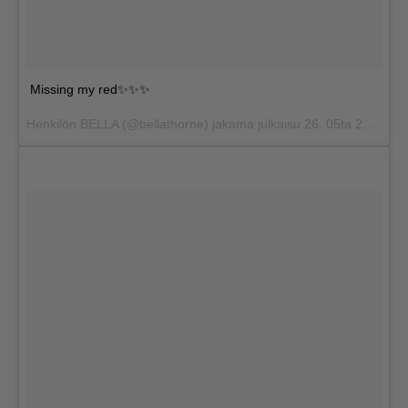
Missing my red✨✨✨
Henkilön BELLA (@bellathorne) jakama julkaisu
26. 05ta 2017 klo 1.43 PDT