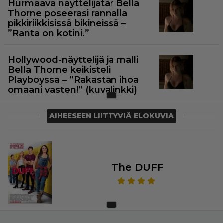
Hurmaava näyttelijätär Bella
Thorne poseerasi rannalla
pikkiriikkisissä bikineissä –
”Ranta on kotini.”
Hollywood-näyttelijä ja malli
Bella Thorne keikisteli
Playboyssa – ”Rakastan ihoa
omaani vasten!” (kuvalinkki)
AIHEESEEN LIITTYVIÄ ELOKUVIA
The DUFF