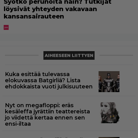
Syötkö perunoita näin? Tutkijat
löysivät yhteyden vakavaan
kansansairauteen
AIHEESEEN LIITTYEN
Kuka esittää tulevassa
elokuvassa Batgirliä? Lista
ehdokkaista vuoti julkisuuteen
Nyt on megafloppi: eräs
kesäleffa jyrättiin teattereista
jo viidettä kertaa ennen sen
ensi-iltaa