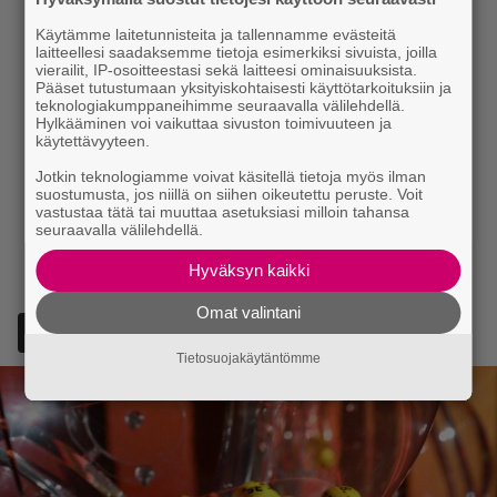
Käytämme laitetunnisteita ja tallennamme evästeitä
laitteellesi saadaksemme tietoja esimerkiksi sivuista, joilla
vierailit, IP-osoitteestasi sekä laitteesi ominaisuuksista.
Pääset tutustumaan yksityiskohtaisesti käyttötarkoituksiin ja
teknologiakumppaneihimme seuraavalla välilehdellä.
Hylkääminen voi vaikuttaa sivuston toimivuuteen ja
käytettävyyteen.
Jotkin teknologiamme voivat käsitellä tietoja myös ilman
suostumusta, jos niillä on siihen oikeutettu peruste. Voit
vastustaa tätä tai muuttaa asetuksiasi milloin tahansa
seuraavalla välilehdellä.
Hyväksyn kaikki
Omat valintani
Lisää Episodi Googlen suosituksi lähteeksi
Tietosuojakäytäntömme