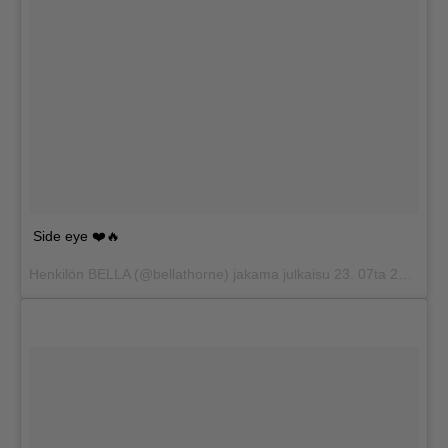
Side eye ❤️🔥
Henkilön BELLA (@bellathorne) jakama julkaisu
23. 07ta 2017 klo 14.01 PDT