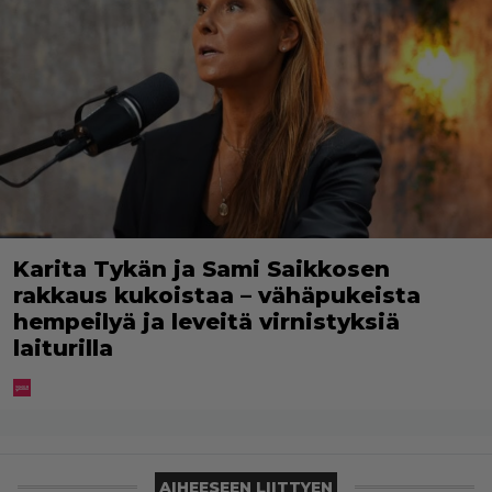
Karita Tykän ja Sami Saikkosen
rakkaus kukoistaa – vähäpukeista
hempeilyä ja leveitä virnistyksiä
laiturilla
AIHEESEEN LIITTYEN