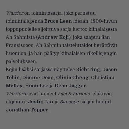
Warrior
on toimintasarja, joka perustuu
toimintalegenda
Bruce Leen
ideaan. 1800-luvun
loppupuolelle sijoittuva sarja kertoo kiinalaisesta
Ah Sahmista (
Andrew Koji
), joka saapuu San
Fransiscoon. Ah Sahmin taistelutaidot herättävät
huomion, ja hän päätyy kiinalaisen rikollisjengin
palvelukseen.
Kojin lisäksi sarjassa näyttelee
Rich Ting
,
Jason
Tobin
,
Dianne Doan
,
Olivia Cheng
,
Christian
McKay
,
Hoon Lee
ja
Dean Jagger
.
Warriorin
ovat luoneet
Fast & Furious
-elokuvia
ohjannut
Justin Lin
ja
Banshee
-sarjan luonut
Jonathan Topper
.