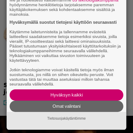
Me ja huolellisesti valitsemamme
89 teknologiakumppania
hyödynnämme henkilötietoja tarjotaksemme paremman
käyttäjäkokemuksen sekä kohdentaaksemme sisältöä ja
mainoksia.
Hyväksymällä suostut tietojesi käyttöön seuraavasti
Käytämme laitetunnisteita ja tallennamme evästeitä
laitteellesi saadaksemme tietoja esimerkiksi sivuista, joilla
vierailit, IP-osoitteestasi sekä laitteesi ominaisuuksista.
Pääset tutustumaan yksityiskohtaisesti käyttötarkoituksiin ja
teknologiakumppaneihimme seuraavalla välilehdellä.
Hylkääminen voi vaikuttaa sivuston toimivuuteen ja
käytettävyyteen.
Jotkin teknologiamme voivat käsitellä tietoja myös ilman
suostumusta, jos niillä on siihen oikeutettu peruste. Voit
vastustaa tätä tai muuttaa asetuksiasi milloin tahansa
Seiska: Laulaja Frederik lyttäsi Eput –
seuraavalla välilehdellä.
johan oli taas kielen käyttöä
Hyväksyn kaikki
Omat valintani
Tietosuojakäytäntömme