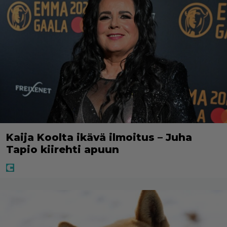
Kaija Koolta ikävä ilmoitus – Juha
Tapio kiirehti apuun