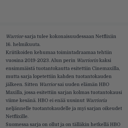
Warrior
-sarja tulee kokonaisuudessaan Netflixiin
16. helmikuuta.
Kriitikoiden kehumaa toimintadraamaa tehtiin
vuosina 2019-2023. Alun perin
Warriorin
kaksi
ensimmäistä tuotantokautta esitettiin Cinemaxilla,
mutta sarja lopetettiin kahden tuotantokauden
jälkeen. Sitten
Warrior
sai uuden elämän HBO
Maxilla, jossa esitettiin sarjan kolmas tuotantokausi
viime kesänä. HBO ei enää uusinut
Warrioria
neljännelle tuotantokaudelle ja myi sarjan oikeudet
Netflixille.
Suomessa sarja on ollut ja on tälläkin hetkellä HBO