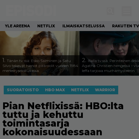
YLE AREENA
NETFLIX
ILMAISKATSELUSSA
RAKUTEN TV
1.
2.
Tänän tv:ssä: Esko Salminen ja Satu
Illalla tv:ssä: Perinteinen dek
Silvo tekevät hienot pääroolit vuoden 1984
Agatha Christien hengessä – v
menestyselokuvassa
leffa tarjoaa murhamysteerin
SUORATOISTO
HBO MAX
NETFLIX
WARRIOR
Pian Netflixissä: HBO:lta
tuttu ja kehuttu
toimintasarja
kokonaisuudessaan