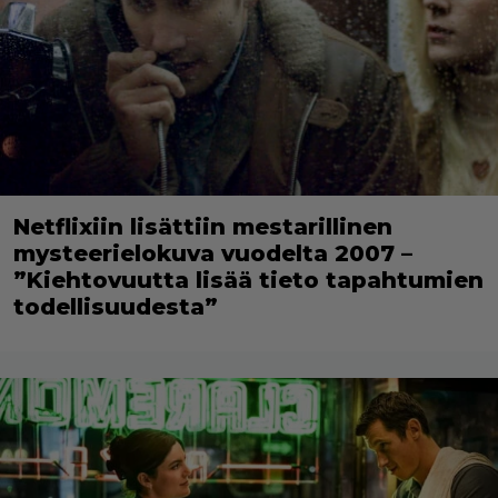
Netflixiin lisättiin mestarillinen
mysteerielokuva vuodelta 2007 –
”Kiehtovuutta lisää tieto tapahtumien
todellisuudesta”