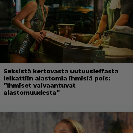
Seksistä kertovasta uutuusleffasta
leikattiin alastomia ihmisiä pois:
”Ihmiset vaivaantuvat
alastomuudesta”