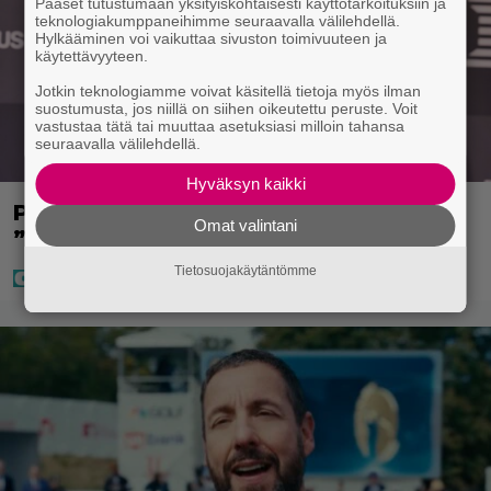
Pääset tutustumaan yksityiskohtaisesti käyttötarkoituksiin ja
teknologiakumppaneihimme seuraavalla välilehdellä.
Hylkääminen voi vaikuttaa sivuston toimivuuteen ja
käytettävyyteen.
Jotkin teknologiamme voivat käsitellä tietoja myös ilman
suostumusta, jos niillä on siihen oikeutettu peruste. Voit
vastustaa tätä tai muuttaa asetuksiasi milloin tahansa
seuraavalla välilehdellä.
Hyväksyn kaikki
Pysäyttävä tieto Juha Miedosta –
Omat valintani
”Onko tämä oikein?”
Tietosuojakäytäntömme