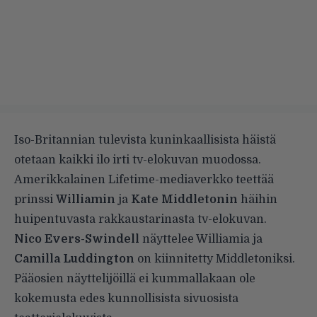
Iso-Britannian tulevista kuninkaallisista häistä
otetaan kaikki ilo irti tv-elokuvan muodossa.
Amerikkalainen Lifetime-mediaverkko teettää
prinssi
Williamin
ja
Kate Middletonin
häihin
huipentuvasta rakkaustarinasta tv-elokuvan.
Nico Evers-Swindell
näyttelee Williamia ja
Camilla Luddington
on kiinnitetty Middletoniksi.
Pääosien näyttelijöillä ei kummallakaan ole
kokemusta edes kunnollisista sivuosista