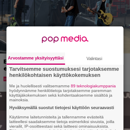
Arvostamme yksityisyyttäsi
Valintasi
Eppu Normaalin viimeinen konsertti
esitetään Ylellä
Tarvitsemme suostumuksesi tarjotaksemme
henkilökohtaisen käyttökokemuksen
Me ja huolellisesti valitsemamme
89 teknologiakumppania
hyödynnämme henkilötietoja tarjotaksemme paremman
käyttäjäkokemuksen sekä kohdentaaksemme sisältöä ja
mainoksia.
Hyväksymällä suostut tietojesi käyttöön seuraavasti
Käytämme laitetunnisteita ja tallennamme evästeitä
laitteellesi saadaksemme tietoja esimerkiksi sivuista, joilla
vierailit, IP-osoitteestasi sekä laitteesi ominaisuuksista.