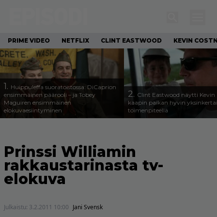
PRIME VIDEO
NETFLIX
CLINT EASTWOOD
KEVIN COST
1.
Huippuleffa suoratoistossa: DiCaprion
2.
ensimmäinen päärooli – ja Tobey
Clint Eastwood näytti Kevin 
Maguiren ensimmäinen
kaapin paikan hyvin yksinkertai
elokuvaesiintyminen
toimenpiteellä
Prinssi Williamin
rakkaustarinasta tv-
elokuva
Julkaistu:
3.2.2011 10:00
Jani Svensk