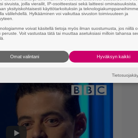
i sivuista, joilla vierailit, IP-osoitteestasi sekä laitteesi ominaisuuksista
an yksityiskohtaisesti käyttötarkoituksiin ja teknologiakumppaneihimm
Il
la välilehdellä. Hylkääminen voi vaikuttaa sivuston toimivuuteen ja
yyteen.
l
knologiamme voivat käsitellä tietoja myös ilman suostumusta, jos niillä o
Il
u peruste. Voit vastustaa tätä tai muuttaa asetuksiasi milloin tahansa se
lä.
e
m
okuvan ohjanneen Singerin jättäminen pois
Omat valintani
Hyväksyn kaikki
rtaannuttaa itsensä Singerin ympärillä
taan on esitetty useampia syytöksiä
väksikäytöstä.
Tietosuojak