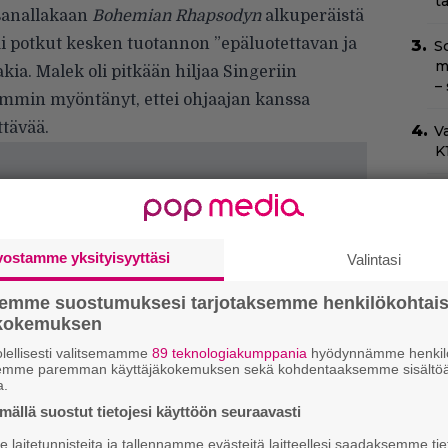
t
sanallakaan
Bohemian Rhapsodyn
alkuperäistä
sai potkut kesken tuotannon ”epäluotettavan ja
Sc
m
a. Malek oli pitkään hiljaa Singeriin
–
ttemmin myöntänyt, ettei ohjaajan kanssa
ttävää.
Va
K1
O
d
o
vostamme yksityisyyttäsi
Valintasi
Ny
y
semme suostumuksesi tarjotaksemme henkilökohtai
h
ökokemuksen
l
lellisesti valitsemamme
89 teknologiakumppania
hyödynnämme henkilö
semme paremman käyttäjäkokemuksen sekä kohdentaaksemme sisältöä
a.
H
e
ällä suostut tietojesi käyttöön seuraavasti
M
laitetunnisteita ja tallennamme evästeitä laitteellesi saadaksemme tie
e