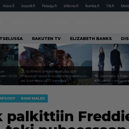
Voice.fi
Soundi.fi
Pelaaja.fi
Inferno.fi
Rumba.fi
Tilt.fi
Metel
T
TIETOVISAT
LISTAT
PODCAST
KILPA
ATSELUSSA
RAKUTEN TV
ELIZABETH BANKS
DIS
3.
kari
Scifihetki: Ilmaiskatselussa 100
4.
uoden 2023
miljoonan dollarin supersankarielokuva –
Vanhasta X-Files-
sai Suomessa 4017 katsojaa
K18-versio – katso tra
APSODY
RAMI MALEK
 palkittiin Fredd