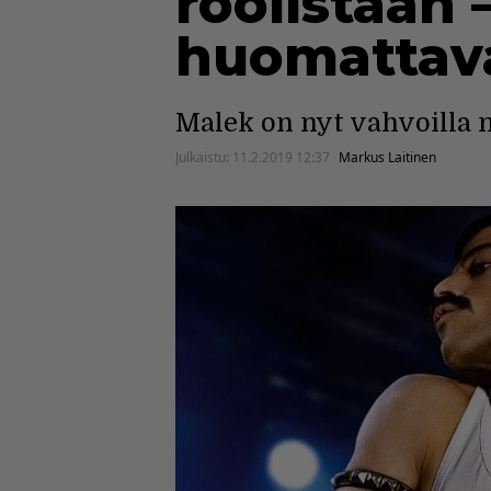
roolistaan 
huomattav
Malek on nyt vahvoilla 
Julkaistu:
11.2.2019 12:37
Markus Laitinen