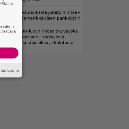
. Pääset
e
lalla tv:ssä: Vauhdikasta junatoimintaa –
effa suututti amerikkalaisen pankkijätin
n siihen
lalla tv:ssä: 90-luvun rikoselokuva joka
uraavalla
i vanhene koskaan – rönsyilevä
estariteos kestää aikaa ja kulutusta
äytäntömme