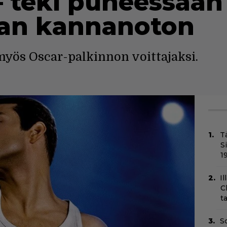
– teki puheessaan
an kannanoton
myös Oscar-palkinnon voittajaksi.
T
S
1
Il
C
t
Sc