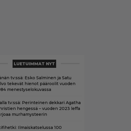
LUETUIMMAT NYT
änän tv:ssä: Esko Salminen ja Satu
ilvo tekevät hienot pääroolit vuoden
984 menestyselokuvassa
lalla tv:ssä: Perinteinen dekkari Agatha
hristien hengessä – vuoden 2023 leffa
arjoaa murhamysteerin
ifihetki: Ilmaiskatselussa 100