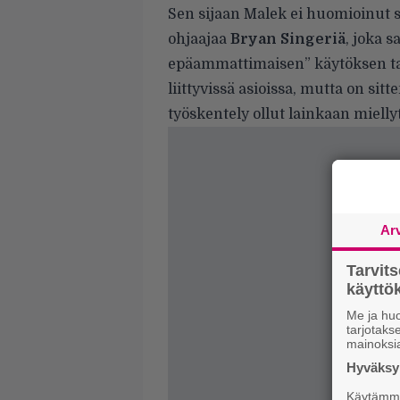
Sen sijaan Malek ei huomioinut 
ohjaajaa
Bryan Singeriä
, joka 
epäammattimaisen” käytöksen taki
liittyvissä asioissa, mutta on si
työskentely ollut lainkaan mielly
Ar
Tarvit
käytt
Me ja huo
tarjotak
mainoksi
Hyväksym
Käytämme 