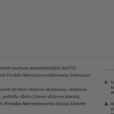
saitusti parhaan miesnäyttelijän BAFTA-
listi Freddie Mercuryna elokuvassa
Bohemian
T
S
yrästi Brittien elokuva-akatemiaa, elokuvan
1
ä, paikalla olleita Queen-yhtyeen jäseniä,
tä
Freddie Mercurya
sekä ohjaaja
Dexter
Il
C