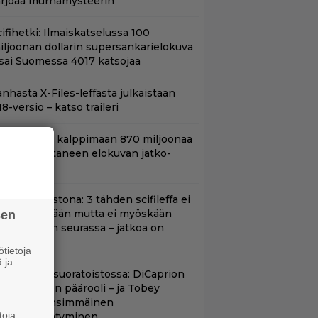
arjoaa murhamysteerin
ifihetki: Ilmaiskatselussa 100
iljoonan dollarin supersankarielokuva
 sai Suomessa 4017 katsojaa
nhasta X-Files-leffasta julkaistaan
8-versio – katso traileri
hjaaja lähti kalppimaan 870 miljoonaa
ollaria tuottaneen elokuvan jatko-
sasta
t suoratoistona: 3 tähden scifileffa ei
litä edeltäjiään mutta ei myöskään
sen
äpeä niiden seurassa – jatkoa on
uvassa
tietoja
 ja
uippuleffa suoratoistossa: DiCaprion
nsimmäinen päärooli – ja Tobey
aguiren ensimmäinen
toja
lokuvaesiintyminen