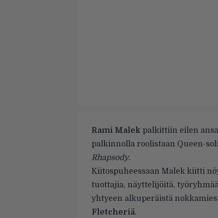
Rami Malek
palkittiin eilen an
palkinnolla roolistaan Queen-so
Rhapsody
.
Kiitospuheessaan Malek kiitti nö
tuottajia, näyttelijöitä, työryhmä
yhtyeen alkuperäistä nokkamies
Fletcheriä
.