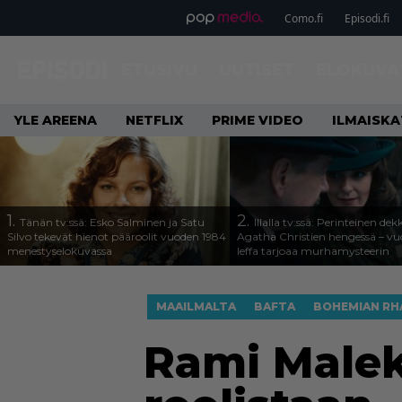
Como.fi
Episodi.fi
ETUSIVU
UUTISET
ELOKUVA
YLE AREENA
NETFLIX
PRIME VIDEO
ILMAISK
1.
2.
Tänän tv:ssä: Esko Salminen ja Satu
Illalla tv:ssä: Perinteinen dek
Silvo tekevät hienot pääroolit vuoden 1984
Agatha Christien hengessä – v
menestyselokuvassa
leffa tarjoaa murhamysteerin
MAAILMALTA
BAFTA
BOHEMIAN RH
Rami Malek