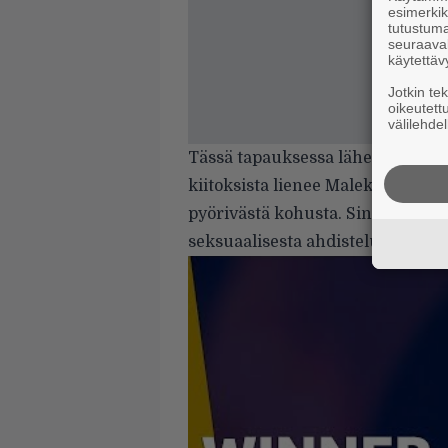
esimerkiks
tutustuma
seuraaval
käytettäv
Jotkin te
oikeutett
välilehdel
Tässä tapauksessa lähes koko el
kiitoksista lienee Malekin tapa i
pyörivästä kohusta. Singeriä koh
seksuaalisesta ahdistelusta ja hy