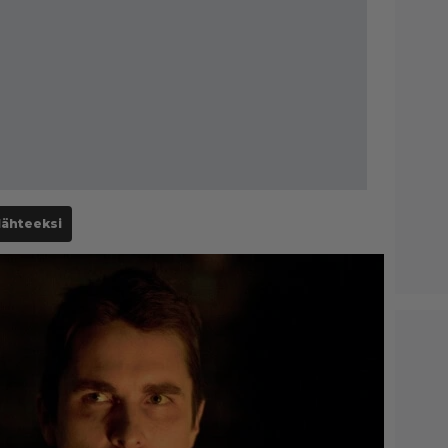
lähteeksi