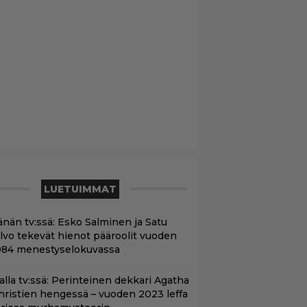
LUETUIMMAT
änän tv:ssä: Esko Salminen ja Satu
ilvo tekevät hienot pääroolit vuoden
984 menestyselokuvassa
lalla tv:ssä: Perinteinen dekkari Agatha
hristien hengessä – vuoden 2023 leffa